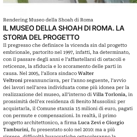
Rendering Museo della Shoah di Roma
IL MUSEO DELLA SHOAH DI ROMA. LA
STORIA DEL PROGETTO
Il pregresso che definisce la vicenda sin dal progetto
embrionale, partorito nel 1997, infatti, ha determinato,
con il passare degli anni e l’affastellarsi di ostacoli e
reticenze, la sfiducia e lo scoramento delle parti in
causa. Nel 2005, l’allora sindaco
Walter
Veltroni
preannunciava, per l’anno seguente, l’avvio
dei lavori nell’area individuata come più idonea per la
realizzazione del museo, all’interno di
Villa Torlonia
, in
prossimità dell’ex residenza di Benito Mussolini: per
acquistarla, il Comune stanzia 15 milioni di euro, pagati
con permute e compensazioni. In realtà, il primo
progetto architettonico, a firma
Luca Zevi e Giorgio
Tamburini
, fu presentato solo nel 2010: ma a più
riprese, difficoltà burocratiche ostacoleranno la