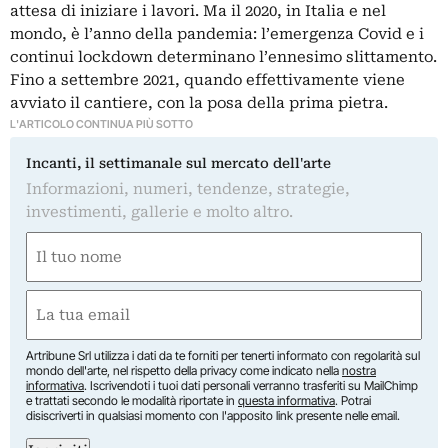
attesa di iniziare i lavori. Ma il 2020, in Italia e nel
mondo, è l’anno della pandemia: l’emergenza Covid e i
continui lockdown determinano l’ennesimo slittamento.
Fino a settembre 2021, quando effettivamente viene
avviato il cantiere, con la posa della prima pietra.
L'ARTICOLO CONTINUA PIÙ SOTTO
Incanti, il settimanale sul mercato dell'arte
Informazioni, numeri, tendenze, strategie,
investimenti, gallerie e molto altro.
Nome
(Required)
First
Email
(Required)
Artribune Srl utilizza i dati da te forniti per tenerti informato con regolarità sul
mondo dell'arte, nel rispetto della privacy come indicato nella
nostra
informativa
. Iscrivendoti i tuoi dati personali verranno trasferiti su MailChimp
e trattati secondo le modalità riportate in
questa informativa
. Potrai
disiscriverti in qualsiasi momento con l'apposito link presente nelle email.