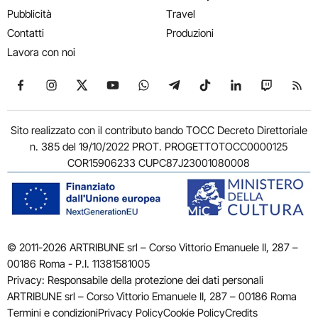
Pubblicità
Travel
Contatti
Produzioni
Lavora con noi
Seguici su Facebook
Seguici su Instagram
Seguici su X
Seguici su YouTube
Seguici su WhatsApp
Seguici su Telegram
Seguici su TikTok
Seguici su Link
Seguici su
Segui
Sito realizzato con il contributo bando TOCC Decreto Direttoriale
n. 385 del 19/10/2022 PROT. PROGETTOTOCC0000125
COR15906233 CUPC87J23001080008
© 2011-2026 ARTRIBUNE srl – Corso Vittorio Emanuele II, 287 –
00186 Roma - P.I. 11381581005
Privacy: Responsabile della protezione dei dati personali
ARTRIBUNE srl – Corso Vittorio Emanuele II, 287 – 00186 Roma
Termini e condizioni
Privacy Policy
Cookie Policy
Credits