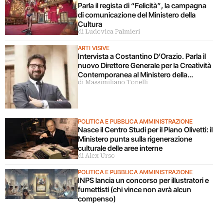
Parla il regista di “Felicità”, la campagna
di comunicazione del Ministero della
Cultura
di Ludovica Palmieri
ARTI VISIVE
Intervista a Costantino D’Orazio. Parla il
nuovo Direttore Generale per la Creatività
Contemporanea al Ministero della
di Massimiliano Tonelli
Cultura
POLITICA E PUBBLICA AMMINISTRAZIONE
Nasce il Centro Studi per il Piano Olivetti: il
Ministero punta sulla rigenerazione
culturale delle aree interne
di Alex Urso
POLITICA E PUBBLICA AMMINISTRAZIONE
INPS lancia un concorso per illustratori e
fumettisti (chi vince non avrà alcun
compenso)