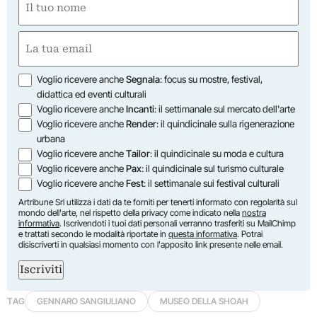
(Required)
First
Email
(Required)
Opzioni
Voglio ricevere anche
Segnala
: focus su mostre, festival,
didattica ed eventi culturali
Voglio ricevere anche
Incanti
: il settimanale sul mercato dell'arte
Voglio ricevere anche
Render
: il quindicinale sulla rigenerazione
urbana
Voglio ricevere anche
Tailor
: il quindicinale su moda e cultura
Voglio ricevere anche
Pax
: il quindicinale sul turismo culturale
Voglio ricevere anche
Fest
: il settimanale sui festival culturali
Artribune Srl utilizza i dati da te forniti per tenerti informato con regolarità sul
mondo dell'arte, nel rispetto della privacy come indicato nella
nostra
informativa
. Iscrivendoti i tuoi dati personali verranno trasferiti su MailChimp
e trattati secondo le modalità riportate in
questa informativa
. Potrai
disiscriverti in qualsiasi momento con l'apposito link presente nelle email.
Iscriviti
TAG
GENNARO SANGIULIANO
MUSEO DELLA SHOAH