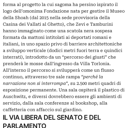
forma al progetto la cui sagoma ha persino ispirato il
logo dell’omonima Fondazione nata per gestire il Museo
della Shoah (dal 2015 nella sede provvisoria della
Casina dei Vallati al Ghetto), che Zevi e Tamburini
hanno immaginato come una scatola nera sospesa
formata da mattoni intitolati ai deportati romani e
italiani, in uno spazio privo di barriere architettoniche
a sviluppo verticale (dodici metri fuori terra e quindici
interrati), introdotto da un “percorso dei giusti” che
prenderà le mosse dall’ingresso da Villa Torlonia.
All’interno il percorso si svilupperà come un flusso
continuo, attraverso tre sale rampa
“perché la
narrazione non si interrompa”
, su 2.500 metri quadri di
esposizione permanente. Una sala ospiterà il plastico di
Auschwitz, e diversi dovrebbero essere gli ambienti di
servizio, dalla sala conferenze al bookshop, alla
caffetteria con affaccio sul giardino.
IL VIA LIBERA DEL SENATO E DEL
PARLAMENTO