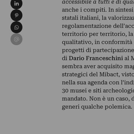
Condividi su LinkedIn
accessibile a tutti e di qua
anche i compiti. In sintes
Condividi su Pinterest
statali italiani, la valoriz
Condividi su WhatsApp
regolamentazione dell’acces
territorio per territorio, l
Condividi su Email
qualitativo, in conformità
progetti di partecipazion
di
Dario Franceschini
al M
sembra aver acquisito mag
strategici del Mibact, vist
nella sua agenda con l’ind
30 musei e siti archeologi
mandato. Non è un caso, d
generi qualche polemica.