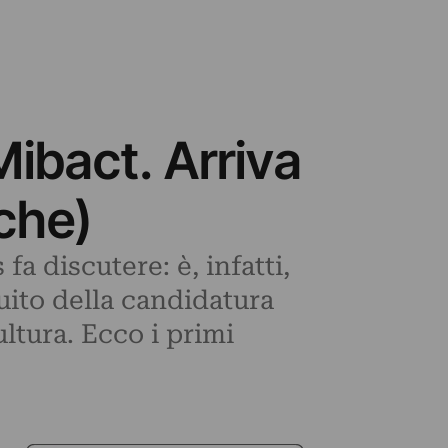
Mibact. Arriva
che)
a discutere: è, infatti,
uito della candidatura
ltura. Ecco i primi