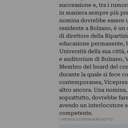
successione e, tra i rumors 
in maniera sempre più pr
nomina dovrebbe essere uff
residente a Bolzano, è un
di direttore della Ripartiz
educazione permanente, bi
Università della sua città
e auditorium di Bolzano, 
Membro del board del comi
durante la quale si fece c
contemporanea, Vicepresid
altro ancora. Una nomina,
soprattutto, dovrebbe fare
avendo un interlocutore se
competente.
L'ARTICOLO CONTINUA PIÙ SOTTO