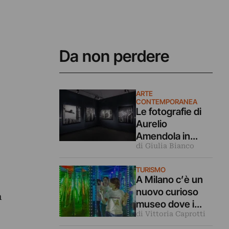
Da non perdere
ARTE
CONTEMPORANEA
Le fotografie di
Aurelio
Amendola in
di Giulia Bianco
dialogo coi
capolavori
TURISMO
dell’arte in
A Milano c’è un
mostra a Milano
nuovo curioso
a
museo dove i
di Vittoria Caprotti
nostri cinque
sensi vengono