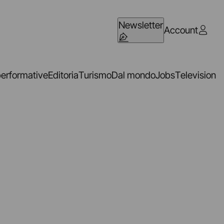
Newsletter
Account
performative
Editoria
Turismo
Dal mondo
Jobs
Television