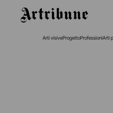
Artribune
Arti visive
Progetto
Professioni
Arti 