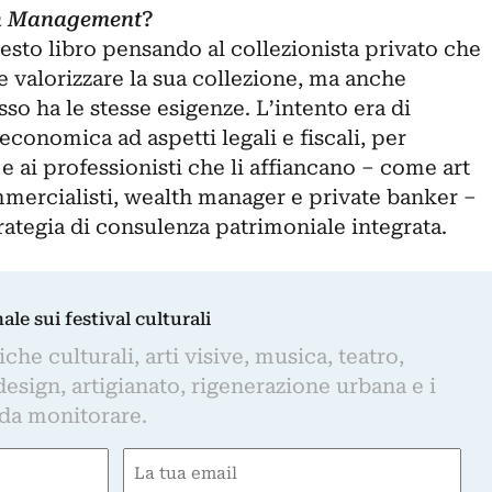
h Management
?
uesto libro pensando al collezionista privato che
e valorizzare la sua collezione, ma anche
so ha le stesse esigenze. L’intento era di
economica ad aspetti legali e fiscali, per
 e ai professionisti che li affiancano – come art
mmercialisti, wealth manager e private banker –
rategia di consulenza patrimoniale integrata.
nale sui festival culturali
iche culturali, arti visive, musica, teatro,
design, artigianato, rigenerazione urbana e i
 da monitorare.
Email