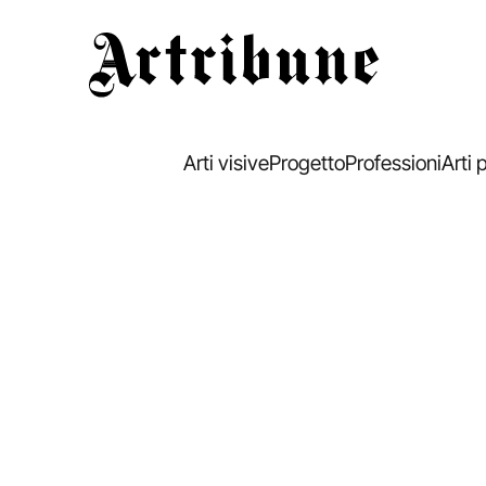
Artribune
Arti visive
Progetto
Professioni
Arti 