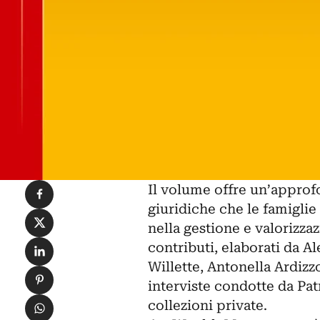
Condividi su Facebook
Il volume offre un’approf
giuridiche che le famiglie
Condividi su X
nella gestione e valorizza
Condividi su LinkedIn
contributi, elaborati da A
Willette, Antonella Ardizz
Condividi su Pinterest
interviste condotte da Pa
Condividi su WhatsApp
collezioni private.