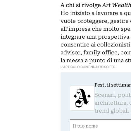
A chi si rivolge
Art Wealt
Ho iniziato a lavorare a q
vuole proteggere, gestire 
all’impresa che molto spes
integrare una prospettiva 
consentire ai collezionisti
advisor, family office, co
la messa a punto di una st
L'ARTICOLO CONTINUA PIÙ SOTTO
Fest, il settima
Scenari, polit
architettura, 
trend globali
Nome