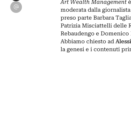
Art Wealth Management
è
Condividi su Email
moderata dalla giornalist
preso parte Barbara Tagliaf
Patrizia Misciattelli delle
Rebaudengo e Domenico Fi
Abbiamo chiesto ad
Aless
la genesi e i contenuti pri