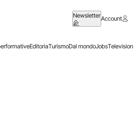
Newsletter
Account
performative
Editoria
Turismo
Dal mondo
Jobs
Television