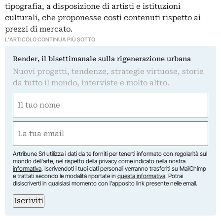
tipografia, a disposizione di artisti e istituzioni
culturali, che proponesse costi contenuti rispetto ai
prezzi di mercato.
L'ARTICOLO CONTINUA PIÙ SOTTO
Render, il bisettimanale sulla rigenerazione urbana
Nuovi progetti, tendenze, strategie virtuose, storie
da tutto il mondo, interviste e molto altro.
Nome
(Required)
First
Email
(Required)
Artribune Srl utilizza i dati da te forniti per tenerti informato con regolarità sul
mondo dell'arte, nel rispetto della privacy come indicato nella
nostra
informativa
. Iscrivendoti i tuoi dati personali verranno trasferiti su MailChimp
e trattati secondo le modalità riportate in
questa informativa
. Potrai
disiscriverti in qualsiasi momento con l'apposito link presente nelle email.
Iscriviti