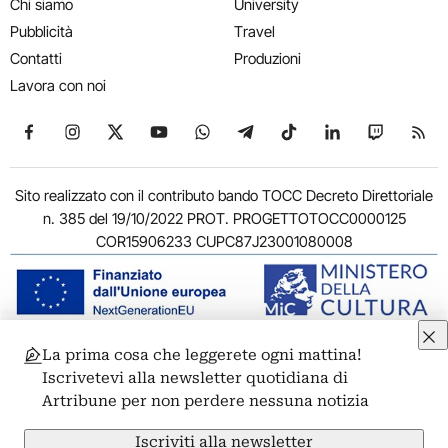
Chi siamo
University
Pubblicità
Travel
Contatti
Produzioni
Lavora con noi
Seguici su Facebook
Seguici su Instagram
Seguici su X
Seguici su YouTube
Seguici su WhatsApp
Seguici su Telegram
Seguici su TikTok
Seguici su Link
Seguici su
Segui
Sito realizzato con il contributo bando TOCC Decreto Direttoriale
n. 385 del 19/10/2022 PROT. PROGETTOTOCC0000125
COR15906233 CUPC87J23001080008
La prima cosa che leggerete ogni mattina!
© 2011-2026 ARTRIBUNE srl – Corso Vittorio Emanuele II, 287 –
Iscrivetevi alla newsletter quotidiana di
00186 Roma - P.I. 11381581005
Artribune per non perdere nessuna notizia
Privacy: Responsabile della protezione dei dati personali
ARTRIBUNE srl – Corso Vittorio Emanuele II, 287 – 00186 Roma
Iscriviti alla newsletter