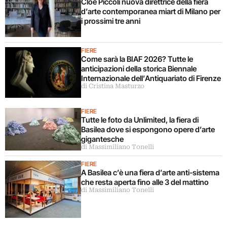
Cloe Piccoli nuova direttrice della fiera
d’arte contemporanea miart di Milano per
i prossimi tre anni
FIERE
Come sarà la BIAF 2026? Tutte le
anticipazioni della storica Biennale
Internazionale dell’Antiquariato di Firenze
di Cristina Masturzo
FIERE
Tutte le foto da Unlimited, la fiera di
Basilea dove si espongono opere d’arte
gigantesche
di Massimiliano Tonelli
FIERE
A Basilea c’è una fiera d’arte anti-sistema
che resta aperta fino alle 3 del mattino
di Massimiliano Tonelli