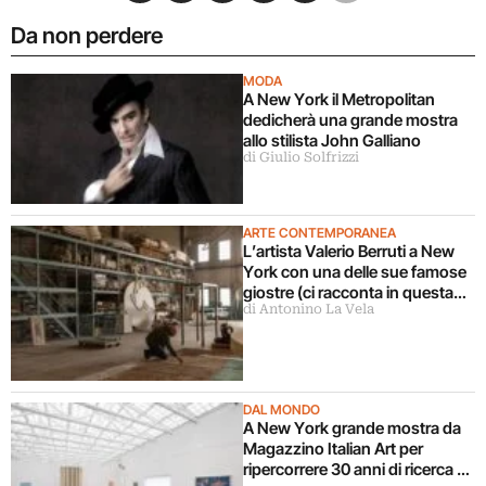
Da non perdere
MODA
A New York il Metropolitan
dedicherà una grande mostra
allo stilista John Galliano
di Giulio Solfrizzi
ARTE CONTEMPORANEA
L’artista Valerio Berruti a New
York con una delle sue famose
giostre (ci racconta in questa
di Antonino La Vela
intervista)
DAL MONDO
A New York grande mostra da
Magazzino Italian Art per
ripercorrere 30 anni di ricerca di