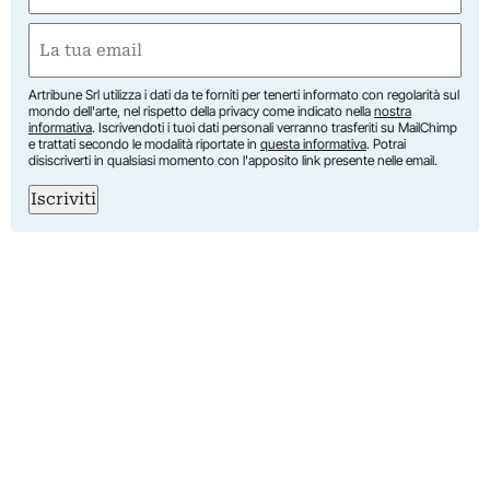
First
Email
(Required)
Artribune Srl utilizza i dati da te forniti per tenerti informato con regolarità sul
mondo dell'arte, nel rispetto della privacy come indicato nella
nostra
informativa
. Iscrivendoti i tuoi dati personali verranno trasferiti su MailChimp
e trattati secondo le modalità riportate in
questa informativa
. Potrai
disiscriverti in qualsiasi momento con l'apposito link presente nelle email.
Iscriviti