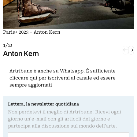
P
Paris+ 2023 – Anton Kern
1 / 10
2 / 10
Anton Kern
MAI
Artribune è anche su Whatsapp. È sufficiente
cliccare qui
per iscriversi al canale ed essere
sempre aggiornati
Lettera, la newsletter quotidiana
Non perdetevi il meglio di Artribune! Ricevi ogni
giorno un'e-mail con gli articoli del giorno e
partecipa alla discussione sul mondo dell'arte.
Nome