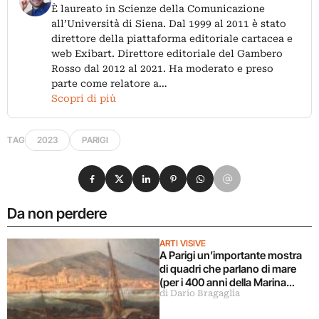
È laureato in Scienze della Comunicazione
all’Università di Siena. Dal 1999 al 2011 è stato
direttore della piattaforma editoriale cartacea e
web Exibart. Direttore editoriale del Gambero
Rosso dal 2012 al 2021. Ha moderato e preso
parte come relatore a…
Scopri di più
TAG
2023
PARIGI
Condividi su Facebook
Condividi su X
Condividi su LinkedIn
Condividi su Pinterest
Condividi su WhatsApp
Condividi su Email
Da non perdere
ARTI VISIVE
A Parigi un’importante mostra
di quadri che parlano di mare
(per i 400 anni della Marina
di Dario Bragaglia
Francese)