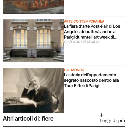
ARTE CONTEMPORANEA
La fiera d’arte Post-Fair di Los
Angeles debutterà anche a
Parigi durante l’art week di
di Cristina Masturzo
ottobre 2026
DAL MONDO
La storia dell’appartamento
segreto nascosto dentro alla
Tour Eiffel di Parigi
Altri articoli di: fiere
Leggi di più