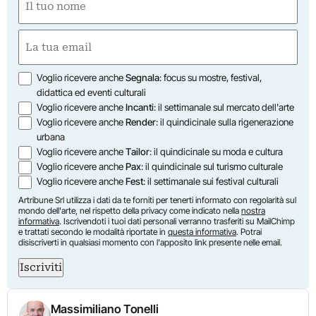
(Required)
First
Email
(Required)
Opzioni
Voglio ricevere anche
Segnala
: focus su mostre, festival,
didattica ed eventi culturali
Voglio ricevere anche
Incanti
: il settimanale sul mercato dell'arte
Voglio ricevere anche
Render
: il quindicinale sulla rigenerazione
urbana
Voglio ricevere anche
Tailor
: il quindicinale su moda e cultura
Voglio ricevere anche
Pax
: il quindicinale sul turismo culturale
Voglio ricevere anche
Fest
: il settimanale sui festival culturali
Artribune Srl utilizza i dati da te forniti per tenerti informato con regolarità sul
mondo dell'arte, nel rispetto della privacy come indicato nella
nostra
informativa
. Iscrivendoti i tuoi dati personali verranno trasferiti su MailChimp
e trattati secondo le modalità riportate in
questa informativa
. Potrai
disiscriverti in qualsiasi momento con l'apposito link presente nelle email.
Iscriviti
Massimiliano Tonelli