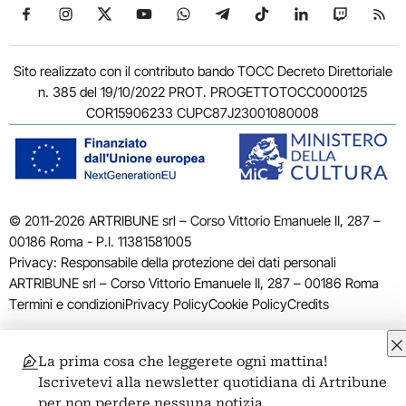
Seguici su Facebook
Seguici su Instagram
Seguici su X
Seguici su YouTube
Seguici su WhatsApp
Seguici su Telegram
Seguici su TikTok
Seguici su Link
Seguici su
Segui
Sito realizzato con il contributo bando TOCC Decreto Direttoriale
n. 385 del 19/10/2022 PROT. PROGETTOTOCC0000125
COR15906233 CUPC87J23001080008
© 2011-2026 ARTRIBUNE srl – Corso Vittorio Emanuele II, 287 –
00186 Roma - P.I. 11381581005
Privacy: Responsabile della protezione dei dati personali
ARTRIBUNE srl – Corso Vittorio Emanuele II, 287 – 00186 Roma
Termini e condizioni
Privacy Policy
Cookie Policy
Credits
La prima cosa che leggerete ogni mattina!
Iscrivetevi alla newsletter quotidiana di Artribune
per non perdere nessuna notizia