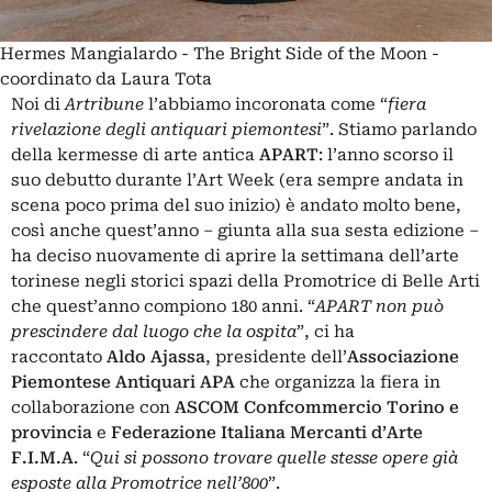
Hermes Mangialardo - The Bright Side of the Moon -
coordinato da Laura Tota
Noi di
Artribune
l’abbiamo incoronata come “
fiera
rivelazione degli antiquari piemontesi
”. Stiamo parlando
della kermesse di arte antica
APART
: l’anno scorso il
suo debutto durante l’Art Week (era sempre andata in
scena poco prima del suo inizio) è andato molto bene,
così anche quest’anno – giunta alla sua sesta edizione –
ha deciso nuovamente di aprire la settimana dell’arte
torinese negli storici spazi della Promotrice di Belle Arti
che quest’anno compiono 180 anni. “
APART non può
prescindere dal luogo che la ospita
”, ci ha
raccontato
Aldo Ajassa
, presidente dell’
Associazione
Piemontese Antiquari APA
che organizza la fiera in
collaborazione con
ASCOM Confcommercio Torino e
provincia
e
Federazione Italiana Mercanti d’Arte
F.I.M.A
. “
Qui si possono trovare quelle stesse opere già
esposte alla Promotrice nell’800
”.