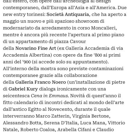
dall’estero, con opere dall’archeologia al design
contemporaneo, dall’Europa all’Asia e all’America. Due
new entry torinesi:
Società
Antiquaria
, che ha aperto a
maggio un nuovo e più spazioso showroom di
modernariato da arredamento in corso Moncalieri,
mentre è ancora più recente l’apertura al primo piano
di un appartamento di piazza Cavour
della
Novarino
Fine
Art
(ex Galleria Accademia di via
Accademia Albertina) con opere da fine ‘800 ai primi
anni del ‘900 (si accede solo su appuntamento).
All’interno della mostra sono previste contaminazioni
contemporanee grazie alla collaborazione
della
Galleria
Franco
Noero
(un’installazione di pietre
di
Gabriel Kury
dialoga ironicamente con una
seicentesca
Cena in Emmaus
. Novità di quest’anno il
fitto calendario di incontri dedicati al mondo dell’arte
dall’antico Egitto al Novecento, durante il quale
interverranno Marco Zatterin, Virginia Bertone,
Alessandro Botta, Serena D’Italia, Luca Mana, Vittorio
Natale, Roberto Coaloa, Arabella Cifani e Claudio