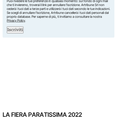
Puoi rivedere le tue preferenze in qualsiasi momento: sul fondo di ogni mail
che ti invieremo, troverai il link per annullare l’iscrizione. Artribune Srl non
cederà i tuoi dati a terze parti e utilizzerà i tuoi dati secondo le tue indicazioni.
Se scegli di annullare l’iscrizione, Artribune cancellerà i tuoi dati personali dal
proprio database. Per saperne di più, ti invitiamo a consultare la nostra
Privacy Policy
.
Iscriviti
LA FIERA PARATISSIMA 2022