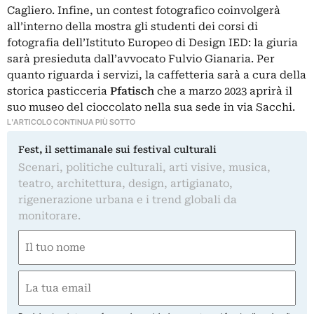
Cagliero. Infine, un contest fotografico coinvolgerà
all’interno della mostra gli studenti dei corsi di
fotografia dell’Istituto Europeo di Design IED: la giuria
sarà presieduta dall’avvocato Fulvio Gianaria. Per
quanto riguarda i servizi, la caffetteria sarà a cura della
storica pasticceria
Pfatisch
che a marzo 2023 aprirà il
suo museo del cioccolato nella sua sede in via Sacchi.
L'ARTICOLO CONTINUA PIÙ SOTTO
Fest, il settimanale sui festival culturali
Scenari, politiche culturali, arti visive, musica,
teatro, architettura, design, artigianato,
rigenerazione urbana e i trend globali da
monitorare.
Nome
(Required)
First
Email
(Required)