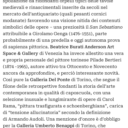
spoliazione da ridondanti orpelli tipici delle tavole
medievali e rinascimentali inserite da secoli nel
mercato dell’antiquariato (quali pesanti cornici
modanate) favorendo una visione nitida dei contenuti
simbolici delle opere – una preziosità il
San Sebastiano
attribuibile a Girolamo Genga (1476-1551), parte
probabilmente di una predella e oggi autonoma prova
di sapienza pittorica.
Beatrice Burati Anderson Art
Space & Gallery
di Venezia ha invece allestito una vera
e propria personale del pittore torinese Pilade Bertieri
(1874 -1965), autore attivo tra Ottocento e Novecento
ancora da approfondire, e perciò interessante novità.
Così pure la
Galleria Del Ponte
di Torino, che segue il
filone delle retrospettive fondanti la storia dell’arte
contemporanea in qualità di caposcuola, con una
selezione inusuale e lungimirante di opere di Carol
Rama, “pittura trasfigurata e schoenberghiana”, carica
di “tensione allucinatoria” secondo la definizione
di Armando Audoli. Una menzione d’onore è d’obbligo
per la
Galleria Umberto Benappi
di Torino, che