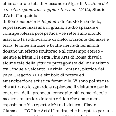
chiaroscurale tela di Alessandro Algardi,
L’azione del
cancellare pone una doppia riflession
e (2012);
Studio
d’Arte Campaiola
di Roma esibisce le
Bagnanti
di Fausto Pirandello,
espressione massima di grazia, studio spaziale e
consapevolezza prospettica – le rette sullo sfondo
marcano la suddivisione di cielo, orizzonte del mare e
terra, le linee sinuose e brulle dei nudi femminili
donano un effetto scultoreo e al contempo etereo –
mentre
Miriam Di Penta Fine Arts
di Roma disvela
alcune tele della pittrice protagonista del manierismo
tra Cinque e Seicento, Lavinia Fontana, pittrice del
papa Gregorio XIII e simbolo di potere ed
emancipazione artistica femminile. Vi sono poi stanze
che attirano lo sguardo e rapiscono il visitatore per la
coerenza della proposta, concepite più come piccole
mostre con un loro intento critico che come mera
esposizione ‘da repertorio’: tra i virtuosi,
Flavio
Gianassi – FG Fine Art
di Londra, che ha optato per una