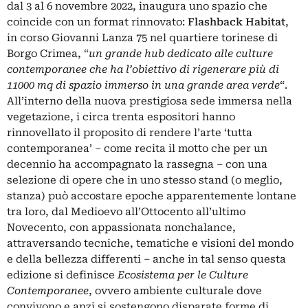
dal 3 al 6 novembre 2022, inaugura uno spazio che
coincide con un format rinnovato:
Flashback Habitat
,
in corso Giovanni Lanza 75 nel quartiere torinese di
Borgo Crimea, “
un grande hub dedicato alle culture
contemporanee che ha l’obiettivo di rigenerare più di
11000 mq di spazio immerso in una grande area verde
“.
All’interno della nuova prestigiosa sede immersa nella
vegetazione, i circa trenta espositori hanno
rinnovellato il proposito di rendere l’arte ‘tutta
contemporanea’ – come recita il motto che per un
decennio ha accompagnato la rassegna – con una
selezione di opere che in uno stesso stand (o meglio,
stanza) può accostare epoche apparentemente lontane
tra loro, dal Medioevo all’Ottocento all’ultimo
Novecento, con appassionata nonchalance,
attraversando tecniche, tematiche e visioni del mondo
e della bellezza differenti – anche in tal senso questa
edizione si definisce
Ecosistema per le Culture
Contemporanee
, ovvero ambiente culturale dove
convivono e anzi si sostengono disparate forme di