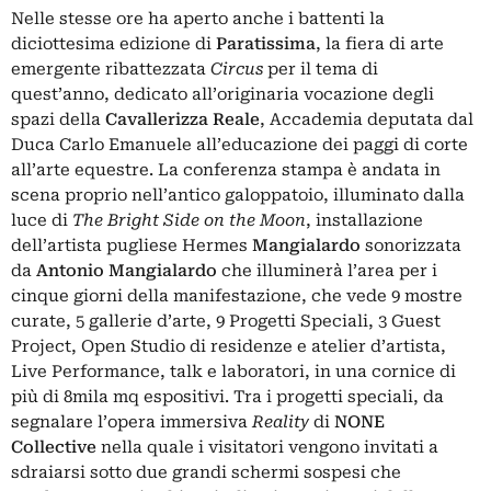
Nelle stesse ore ha aperto anche i battenti la
diciottesima edizione di
Paratissima
, la fiera di arte
emergente ribattezzata
Circus
per il tema di
quest’anno, dedicato all’originaria vocazione degli
spazi della
Cavallerizza
Reale
, Accademia deputata dal
Duca Carlo Emanuele all’educazione dei paggi di corte
all’arte equestre. La conferenza stampa è andata in
scena proprio nell’antico galoppatoio, illuminato dalla
luce di
The Bright Side on the Moon
, installazione
dell’artista pugliese Hermes
Mangialardo
sonorizzata
da
Antonio Mangialardo
che illuminerà l’area per i
cinque giorni della manifestazione, che vede 9 mostre
curate, 5 gallerie d’arte, 9 Progetti Speciali, 3 Guest
Project, Open Studio di residenze e atelier d’artista,
Live Performance, talk e laboratori, in una cornice di
più di 8mila mq espositivi. Tra i progetti speciali, da
segnalare l’opera immersiva
Reality
di
NONE
Collective
nella quale i visitatori vengono invitati a
sdraiarsi sotto due grandi schermi sospesi che