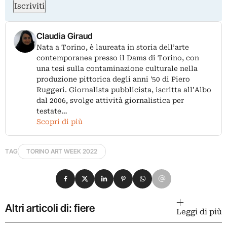
Iscriviti
Claudia Giraud
Nata a Torino, è laureata in storia dell’arte
contemporanea presso il Dams di Torino, con
una tesi sulla contaminazione culturale nella
produzione pittorica degli anni '50 di Piero
Ruggeri. Giornalista pubblicista, iscritta all’Albo
dal 2006, svolge attività giornalistica per
testate…
Scopri di più
TAG
TORINO ART WEEK 2022
Condividi su Facebook
Condividi su X
Condividi su LinkedIn
Condividi su Pinterest
Condividi su WhatsApp
Condividi su Email
Altri articoli di: fiere
Leggi di più