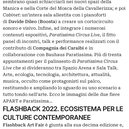
sembrano quasi schiacciarli
nei nuovi spazi della
Manica e nella Corte del Mosca
della Cavallerizza; e poi
Cabinet
: un’intera sala allestita con i pianoforti
di
Davide Dileo
(
Boosta
)
a creare un cortocircuito
sonoro e visivo. Infine, ad integrare i numerosi
contenuti espositivi,
Paratissima Circus Live
, il fitto
panel di incontri, talk e performance realizzati con il
contributo di
Compagnia dei Caraibi
e in
collaborazione con Bauhaus Paratissima. Più di trenta
appuntamenti per il palinsesto di
Paratissima Circus
Live
che si divideranno tra Spazio Arena e Sala Talk.
Arte, ecologia, tecnologia, architettura, attualità,
musica, occulto come protagonisti sul palco,
restituendo e ampliando lo sguardo su uno scenario a
tutto tondo nell’arte. Ecco le immagini delle due fiere
APART e Paratissima…
FLASHBACK 2022. ECOSISTEMA PER LE
CULTURE CONTEMPORANEE
Flashback Art Fair
è giunta alla sua decima edizione e,