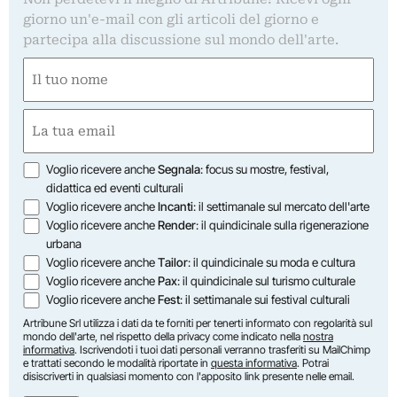
giorno un'e-mail con gli articoli del giorno e
partecipa alla discussione sul mondo dell'arte.
Nome
(Required)
First
Email
(Required)
Opzioni
Voglio ricevere anche
Segnala
: focus su mostre, festival,
didattica ed eventi culturali
Voglio ricevere anche
Incanti
: il settimanale sul mercato dell'arte
Voglio ricevere anche
Render
: il quindicinale sulla rigenerazione
urbana
Voglio ricevere anche
Tailor
: il quindicinale su moda e cultura
Voglio ricevere anche
Pax
: il quindicinale sul turismo culturale
Voglio ricevere anche
Fest
: il settimanale sui festival culturali
Artribune Srl utilizza i dati da te forniti per tenerti informato con regolarità sul
mondo dell'arte, nel rispetto della privacy come indicato nella
nostra
informativa
. Iscrivendoti i tuoi dati personali verranno trasferiti su MailChimp
e trattati secondo le modalità riportate in
questa informativa
. Potrai
disiscriverti in qualsiasi momento con l'apposito link presente nelle email.