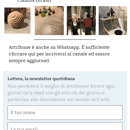
Claudia Giraud
Artribune è anche su Whatsapp. È sufficiente
cliccare qui
per iscriversi al canale ed essere
sempre aggiornati
Lettera, la newsletter quotidiana
Non perdetevi il meglio di Artribune! Ricevi ogni
giorno un'e-mail con gli articoli del giorno e
partecipa alla discussione sul mondo dell'arte.
Nome
(Obbligatorio)
Nome
Email