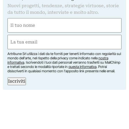
Nuovi progetti, tendenze, strategie virtuose, storie
da tutto il mondo, interviste e molto altro.
Nome
(Obbligatorio)
Nome
Email
(Obbligatorio)
Artribune Srl utilizza i dati da te forniti per tenerti informato con regolarità sul
mondo dell'arte, nel rispetto della privacy come indicato nella
nostra
informativa
. Iscrivendoti i tuoi dati personali verranno trasferiti su MailChimp
e trattati secondo le modalità riportate in
questa informativa
. Potrai
disiscriverti in qualsiasi momento con l'apposito link presente nelle email.
Iscriviti