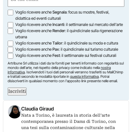
(Obbligatorio)
Opzioni
Voglio ricevere anche
Segnala
: focus su mostre, festival,
didattica ed eventi culturali
Voglio ricevere anche
Incanti
: il settimanale sul mercato dell'arte
Voglio ricevere anche
Render
: il quindicinale sulla rigenerazione
urbana
Voglio ricevere anche
Tailor
: il quindicinale su moda e cultura
Voglio ricevere anche
Pax
: il quindicinale sul turismo culturale
Voglio ricevere anche
Fest
: il settimanale sui festival culturali
Artribune Srl utilizza i dati da te forniti per tenerti informato con regolarità sul
mondo dell'arte, nel rispetto della privacy come indicato nella
nostra
informativa
. Iscrivendoti i tuoi dati personali verranno trasferiti su MailChimp
e trattati secondo le modalità riportate in
questa informativa
. Potrai
disiscriverti in qualsiasi momento con l'apposito link presente nelle email.
Iscriviti
Claudia Giraud
Nata a Torino, è laureata in storia dell’arte
contemporanea presso il Dams di Torino, con
una tesi sulla contaminazione culturale nella