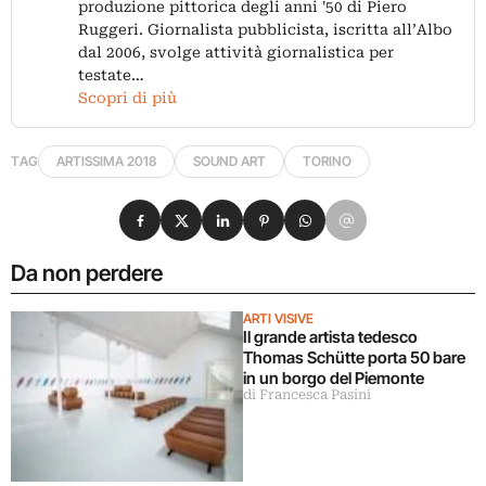
produzione pittorica degli anni '50 di Piero
Ruggeri. Giornalista pubblicista, iscritta all’Albo
dal 2006, svolge attività giornalistica per
testate…
Scopri di più
TAG
ARTISSIMA 2018
SOUND ART
TORINO
Condividi su Facebook
Condividi su X
Condividi su LinkedIn
Condividi su Pinterest
Condividi su WhatsApp
Condividi su Email
Da non perdere
ARTI VISIVE
Il grande artista tedesco
Thomas Schütte porta 50 bare
in un borgo del Piemonte
di Francesca Pasini