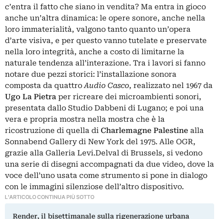
c’entra il fatto che siano in vendita? Ma entra in gioco
anche un’altra dinamica: le opere sonore, anche nella
loro immaterialità, valgono tanto quanto un’opera
d’arte visiva, e per questo vanno tutelate e preservate
nella loro integrità, anche a costo di limitarne la
naturale tendenza all’interazione. Tra i lavori si fanno
notare due pezzi storici: l’installazione sonora
composta da quattro
Audio Casco
, realizzato nel 1967 da
Ugo La Pietra
per ricreare dei microambienti sonori,
presentata dallo Studio Dabbeni di Lugano; e poi una
vera e propria mostra nella mostra che è la
ricostruzione di quella di
Charlemagne Palestine
alla
Sonnabend Gallery di New York del 1975. Alle OGR,
grazie alla Galleria Levi.Delval di Brussels, si vedono
una serie di disegni accompagnati da due video, dove la
voce dell’uno usata come strumento si pone in dialogo
con le immagini silenziose dell’altro dispositivo.
L'ARTICOLO CONTINUA PIÙ SOTTO
Render, il bisettimanale sulla rigenerazione urbana