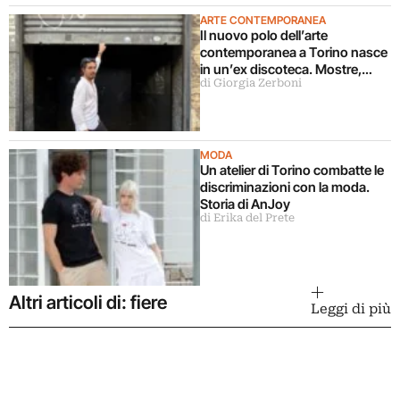
ARTE CONTEMPORANEA
Il nuovo polo dell’arte
contemporanea a Torino nasce
in un’ex discoteca. Mostre,
di Giorgia Zerboni
cinema, teatro, concerti,
performance: “vogliamo
coinvolgere pubblici diversi”
MODA
Un atelier di Torino combatte le
discriminazioni con la moda.
Storia di AnJoy
di Erika del Prete
Altri articoli di: fiere
Leggi di più