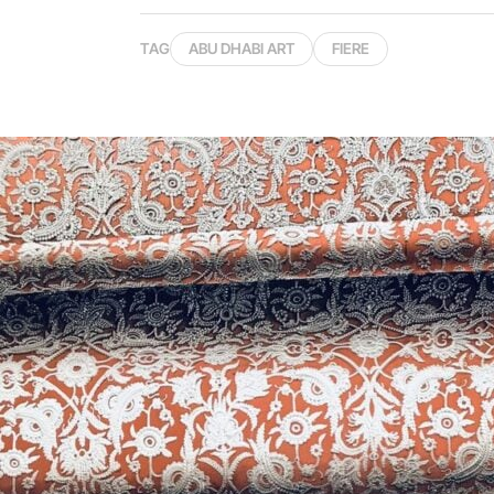
TAG
ABU DHABI ART
FIERE