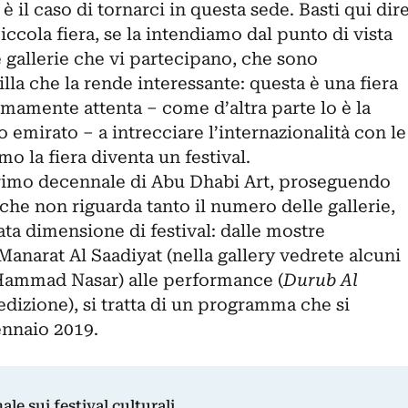
è il caso di tornarci in questa sede. Basti qui dir
ccola fiera, se la intendiamo dal punto di vista
ve gallerie che vi partecipano, che sono
lla che la rende interessante: questa è una fiera
emamente attenta – come d’altra parte lo è la
o emirato – a intrecciare l’internazionalità con le
mo la fiera diventa un festival.
primo decennale di Abu Dhabi Art, proseguendo
e non riguarda tanto il numero delle gallerie,
ata dimensione di festival: dalle mostre
 Manarat Al Saadiyat (nella gallery vedrete alcuni
a Hammad Nasar) alle performance (
Durub Al
 edizione), si tratta di un programma che si
gennaio 2019.
nale sui festival culturali