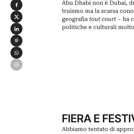
Condividi su Facebook
Abu Dhabi
non è
Dubai
, 
truismo ma la scarsa conos
Condividi su X
geografia
tout court
– ha c
Condividi su LinkedIn
politiche e culturali molto 
Condividi su Pinterest
Condividi su WhatsApp
Condividi su Email
FIERA E FEST
Abbiamo tentato di appro