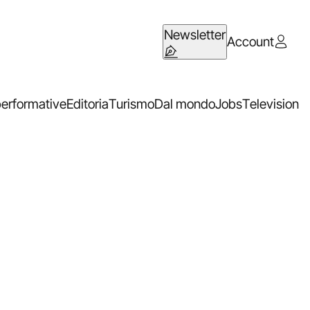
Newsletter
Account
performative
Editoria
Turismo
Dal mondo
Jobs
Television