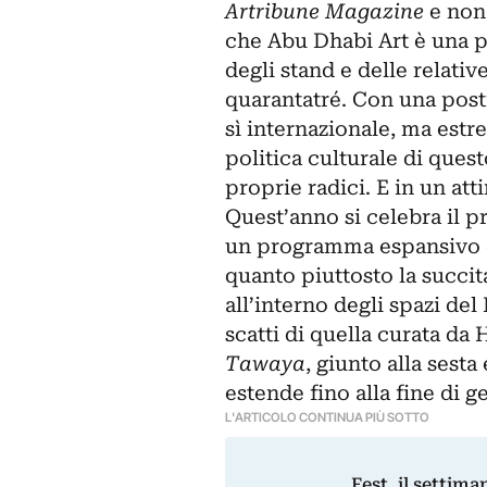
Artribune Magazine
e non 
che Abu Dhabi Art è una pi
degli stand e delle relati
quarantatré. Con una posti
sì internazionale, ma estr
politica culturale di quest
proprie radici. E in un atti
Quest’anno si celebra il 
un programma espansivo ch
quanto piuttosto la succit
all’interno degli spazi del
scatti di quella curata d
Tawaya
, giunto alla sesta
estende fino alla fine di 
L'ARTICOLO CONTINUA PIÙ SOTTO
Fest, il settima