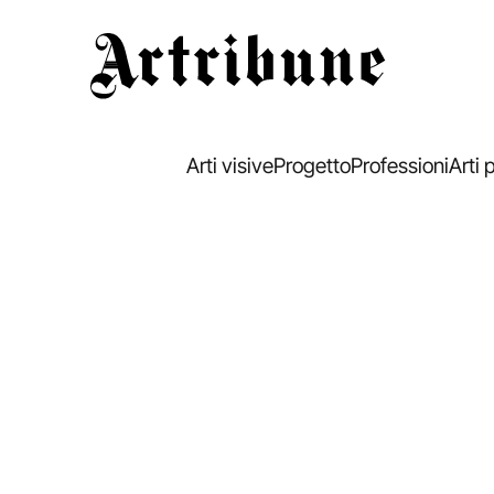
Artribune
Arti visive
Progetto
Professioni
Arti 