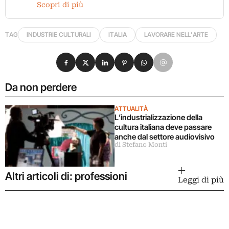
Scopri di più
TAG
INDUSTRIE CULTURALI
ITALIA
LAVORARE NELL'ARTE
Condividi su Facebook
Condividi su X
Condividi su LinkedIn
Condividi su Pinterest
Condividi su WhatsApp
Condividi su Email
Da non perdere
ATTUALITÀ
L’industrializzazione della
cultura italiana deve passare
anche dal settore audiovisivo
di Stefano Monti
Altri articoli di: professioni
Leggi di più