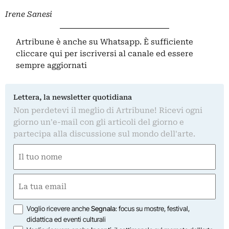
Irene Sanesi
Artribune è anche su Whatsapp. È sufficiente
cliccare qui
per iscriversi al canale ed essere
sempre aggiornati
Lettera, la newsletter quotidiana
Non perdetevi il meglio di Artribune! Ricevi ogni
giorno un'e-mail con gli articoli del giorno e
partecipa alla discussione sul mondo dell'arte.
Nome
(Required)
First
Email
(Required)
Opzioni
Voglio ricevere anche
Segnala
: focus su mostre, festival,
didattica ed eventi culturali