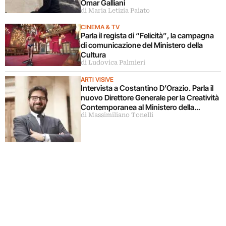
Omar Galliani
di Maria Letizia Paiato
CINEMA & TV
Parla il regista di “Felicità”, la campagna
di comunicazione del Ministero della
Cultura
di Ludovica Palmieri
ARTI VISIVE
Intervista a Costantino D’Orazio. Parla il
nuovo Direttore Generale per la Creatività
Contemporanea al Ministero della
di Massimiliano Tonelli
Cultura