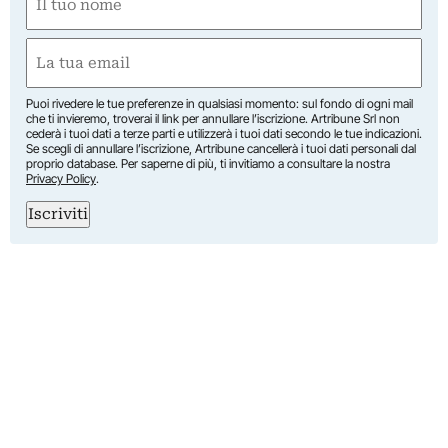
(Required)
First
Email
(Required)
Puoi rivedere le tue preferenze in qualsiasi momento: sul fondo di ogni mail
che ti invieremo, troverai il link per annullare l’iscrizione. Artribune Srl non
cederà i tuoi dati a terze parti e utilizzerà i tuoi dati secondo le tue indicazioni.
Se scegli di annullare l’iscrizione, Artribune cancellerà i tuoi dati personali dal
proprio database. Per saperne di più, ti invitiamo a consultare la nostra
Privacy Policy
.
Iscriviti