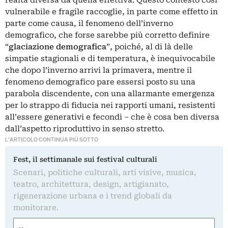
vulnerabile e fragile raccoglie, in parte come effetto in
parte come causa, il fenomeno dell’inverno
demografico, che forse sarebbe più corretto definire
“
glaciazione demografica
”, poiché, al di là delle
simpatie stagionali e di temperatura, è inequivocabile
che dopo l’inverno arrivi la primavera, mentre il
fenomeno demografico pare essersi posto su una
parabola discendente, con una allarmante emergenza
per lo strappo di fiducia nei rapporti umani, resistenti
all’essere generativi e fecondi – che è cosa ben diversa
dall’aspetto riproduttivo in senso stretto.
L'ARTICOLO CONTINUA PIÙ SOTTO
Fest, il settimanale sui festival culturali
Scenari, politiche culturali, arti visive, musica,
teatro, architettura, design, artigianato,
rigenerazione urbana e i trend globali da
monitorare.
Nome