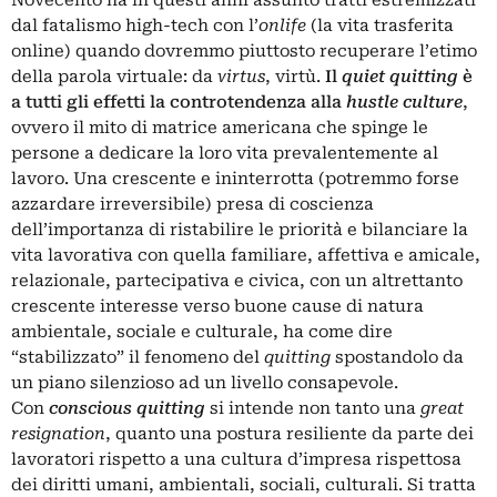
dal fatalismo high-tech con l’
onlife
(la vita trasferita
online) quando dovremmo piuttosto recuperare l’etimo
della parola virtuale: da
virtus
, virtù.
Il
quiet quitting
è
a tutti gli effetti la controtendenza alla
hustle culture
,
ovvero il mito di matrice americana che spinge le
persone a dedicare la loro vita prevalentemente al
lavoro. Una crescente e ininterrotta (potremmo forse
azzardare irreversibile) presa di coscienza
dell’importanza di ristabilire le priorità e bilanciare la
vita lavorativa con quella familiare, affettiva e amicale,
relazionale, partecipativa e civica, con un altrettanto
crescente interesse verso buone cause di natura
ambientale, sociale e culturale, ha come dire
“stabilizzato” il fenomeno del
quitting
spostandolo da
un piano silenzioso ad un livello consapevole.
Con
conscious quitting
si intende non tanto una
great
resignation
, quanto una postura resiliente da parte dei
lavoratori rispetto a una cultura d’impresa rispettosa
dei diritti umani, ambientali, sociali, culturali. Si tratta