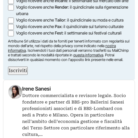
Voglio ricevere anche
Incanti
: il settimanale sul mercato dell'arte
Voglio ricevere anche
Render
: il quindicinale sulla rigenerazione
urbana
Voglio ricevere anche
Tailor
: il quindicinale su moda e cultura
Voglio ricevere anche
Pax
: il quindicinale sul turismo culturale
Voglio ricevere anche
Fest
: il settimanale sui festival culturali
Artribune Srl utilizza i dati da te forniti per tenerti informato con regolarità sul
mondo dell'arte, nel rispetto della privacy come indicato nella
nostra
informativa
. Iscrivendoti i tuoi dati personali verranno trasferiti su MailChimp
e trattati secondo le modalità riportate in
questa informativa
. Potrai
disiscriverti in qualsiasi momento con l'apposito link presente nelle email.
Iscriviti
Irene Sanesi
Dottore commercialista e revisore legale. Socio
fondatore e partner di BBS-pro Ballerini Sanesi
professionisti associati e di BBS-Lombard con
sedi a Prato e Milano. Opera in particolare
nell’ambito dell’economia gestione e fiscalità
del Terzo Settore con particolare riferimento alla
cultura,…