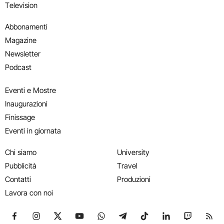
Television
Abbonamenti
Magazine
Newsletter
Podcast
Eventi e Mostre
Inaugurazioni
Finissage
Eventi in giornata
Chi siamo
University
Pubblicità
Travel
Contatti
Produzioni
Lavora con noi
Seguici su Facebook
Seguici su Instagram
Seguici su X
Seguici su YouTube
Seguici su WhatsApp
Seguici su Telegram
Seguici su TikTok
Seguici su Link
Seguici su
Segui