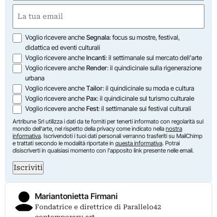
Nome
Email
(Obbligatorio)
Opzioni
Voglio ricevere anche
Segnala
: focus su mostre, festival,
didattica ed eventi culturali
Voglio ricevere anche
Incanti
: il settimanale sul mercato dell'arte
Voglio ricevere anche
Render
: il quindicinale sulla rigenerazione
urbana
Voglio ricevere anche
Tailor
: il quindicinale su moda e cultura
Voglio ricevere anche
Pax
: il quindicinale sul turismo culturale
Voglio ricevere anche
Fest
: il settimanale sui festival culturali
Artribune Srl utilizza i dati da te forniti per tenerti informato con regolarità sul
mondo dell'arte, nel rispetto della privacy come indicato nella
nostra
informativa
. Iscrivendoti i tuoi dati personali verranno trasferiti su MailChimp
e trattati secondo le modalità riportate in
questa informativa
. Potrai
disiscriverti in qualsiasi momento con l'apposito link presente nelle email.
Iscriviti
Mariantonietta Firmani
Fondatrice e direttrice di Parallelo42