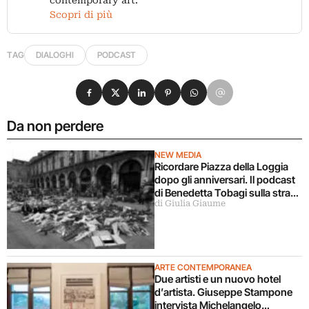
contemporary art.
Scopri di più
TAG
DIALOGHI
PODCAST
Condividi su Facebook
Condividi su X
Condividi su LinkedIn
Condividi su Pinterest
Condividi su WhatsApp
Condividi su Email
Da non perdere
NEW MEDIA
Ricordare Piazza della Loggia
dopo gli anniversari. Il podcast
di Benedetta Tobagi sulla strage
di Giulia Giaume
di Brescia
ARTE CONTEMPORANEA
Due artisti e un nuovo hotel
d’artista. Giuseppe Stampone
intervista Michelangelo