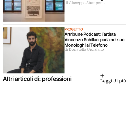
di Giuseppe Stampone
Pistoletto
PROGETTO
Artribune Podcast: l’artista
Vincenzo Schillaci parla nel suo
Monologhi al Telefono
di Donatella Giordano
Altri articoli di: professioni
Leggi di più