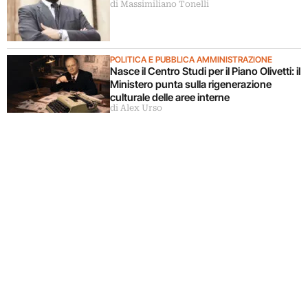
di Massimiliano Tonelli
Cultura
POLITICA E PUBBLICA AMMINISTRAZIONE
Nasce il Centro Studi per il Piano Olivetti: il
Ministero punta sulla rigenerazione
culturale delle aree interne
di Alex Urso