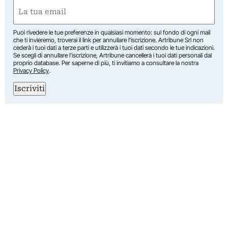
Nome
Email
(Obbligatorio)
Puoi rivedere le tue preferenze in qualsiasi momento: sul fondo di ogni mail
che ti invieremo, troverai il link per annullare l’iscrizione. Artribune Srl non
cederà i tuoi dati a terze parti e utilizzerà i tuoi dati secondo le tue indicazioni.
Se scegli di annullare l’iscrizione, Artribune cancellerà i tuoi dati personali dal
proprio database. Per saperne di più, ti invitiamo a consultare la nostra
Privacy Policy
.
Iscriviti