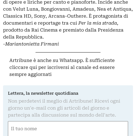
di opere e liriche per canto e pianoforte. Incide anche
con Velut Luna, Bongiovanni, Amadeus, Nea et Antiqua,
Classica HD, Sony, Arcana-Outhere. È protagonista di
documentari e reportage tra cui
Per la mia strada
,
prodotto da Rai Cinema e premiato dalla Presidenza
della Repubblica.
-Mariantonietta Firmani
Artribune è anche su Whatsapp. È sufficiente
cliccare qui
per iscriversi al canale ed essere
sempre aggiornati
Lettera, la newsletter quotidiana
Non perdetevi il meglio di Artribune! Ricevi ogni
giorno un'e-mail con gli articoli del giorno e
partecipa alla discussione sul mondo dell'arte.
Nome
(Obbligatorio)