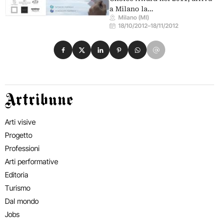
a Milano la…
Milano (MI)
18/10/2012
–
18/11/2012
Condividi su Facebook
Condividi su X
Condividi su LinkedIn
Condividi su Pinterest
Condividi su WhatsApp
Condividi su Email
Artribune
Arti visive
Progetto
Professioni
Arti performative
Editoria
Turismo
Dal mondo
Jobs