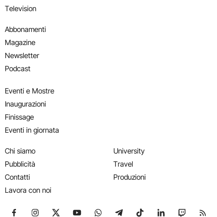
Television
Abbonamenti
Magazine
Newsletter
Podcast
Eventi e Mostre
Inaugurazioni
Finissage
Eventi in giornata
Chi siamo
University
Pubblicità
Travel
Contatti
Produzioni
Lavora con noi
Seguici su Facebook
Seguici su Instagram
Seguici su X
Seguici su YouTube
Seguici su WhatsApp
Seguici su Telegram
Seguici su TikTok
Seguici su Link
Seguici su
Segui