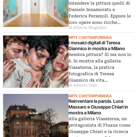
intendere la pittura quelli di
Daniele Innamorato e
Federica Perazzoli. Eppure le
loro opere sono ricche…
di Alberto Mugnaini
ARTE CONTEMPORANEA
I mosaici digitali di Teresa
Giannico in mostra a Milano
Sembra pittura? Sì ma non lo
è. In mostra alla galleria
Viasaterna, la pratica
fotografica di Teresa
Giannico dà vita…
di Alberto Villa
ARTE CONTEMPORANEA
Reinventare la parola. Luca
Massaro e Giuseppe Chiari in
mostra a Milano
Alla galleria Viasaterna, un
protagonista di Fluxus come
Giuseppe Chiari e la ricerca