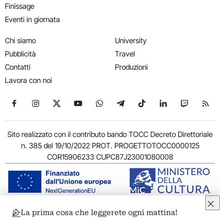
Finissage
Eventi in giornata
Chi siamo
University
Pubblicità
Travel
Contatti
Produzioni
Lavora con noi
Seguici su Facebook
Seguici su Instagram
Seguici su X
Seguici su YouTube
Seguici su WhatsApp
Seguici su Telegram
Seguici su TikTok
Seguici su Link
Seguici su
Segui
Sito realizzato con il contributo bando TOCC Decreto Direttoriale
n. 385 del 19/10/2022 PROT. PROGETTOTOCC0000125
COR15906233 CUPC87J23001080008
La prima cosa che leggerete ogni mattina!
© 2011-2026 ARTRIBUNE srl – Corso Vittorio Emanuele II, 287 –