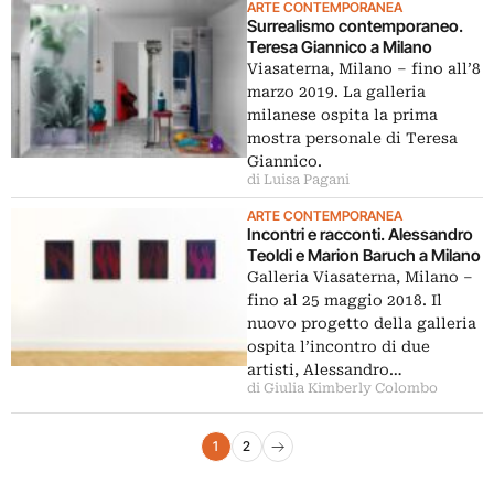
ARTE CONTEMPORANEA
Surrealismo contemporaneo.
Teresa Giannico a Milano
Viasaterna, Milano ‒ fino all’8
marzo 2019. La galleria
milanese ospita la prima
mostra personale di Teresa
Giannico.
di Luisa Pagani
ARTE CONTEMPORANEA
Incontri e racconti. Alessandro
Teoldi e Marion Baruch a Milano
Galleria Viasaterna, Milano –
fino al 25 maggio 2018. Il
nuovo progetto della galleria
ospita l’incontro di due
artisti, Alessandro…
di Giulia Kimberly Colombo
Navigazione articoli
1
2
Pagina successiva