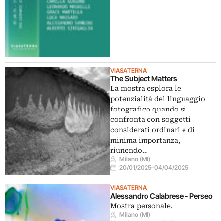
VIASATERNA
The Subject Matters
La mostra esplora le
potenzialità del linguaggio
fotografico quando si
confronta con soggetti
considerati ordinari e di
minima importanza,
riunendo…
Milano (MI)
20/01/2025
–
04/04/2025
VIASATERNA
Alessandro Calabrese - Perseo
Mostra personale.
Milano (MI)