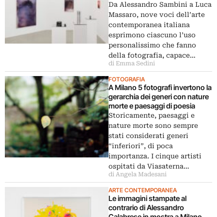
Da Alessandro Sambini a Luca
Massaro, nove voci dell’arte
contemporanea italiana
esprimono ciascuno l’uso
personalissimo che fanno
della fotografia, capace…
di Emma Sedini
FOTOGRAFIA
A Milano 5 fotografi invertono la
gerarchia dei generi con nature
morte e paesaggi di poesia
Storicamente, paesaggi e
nature morte sono sempre
stati considerati generi
“inferiori”, di poca
importanza. I cinque artisti
ospitati da Viasaterna…
di Angela Madesani
ARTE CONTEMPORANEA
Le immagini stampate al
contrario di Alessandro
Calabrese in mostra a Milano