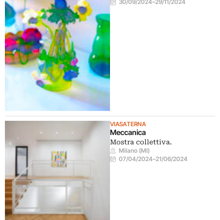
30/09/2024
–
29/11/2024
VIASATERNA
Meccanica
Mostra collettiva.
Milano (MI)
07/04/2024
–
21/06/2024