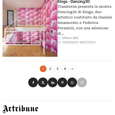
Kings - Dancing30
Viasaterna presenta la mostra
Dancing30 di Kings, duo
artistico costituito da Daniele
Innamorato e Federica
Perazzoli, con una selezione
di…
Milano (MI)
12/05/2021
–
16/07/2021
Navigazione eventi
1
2
3
4
Pagina successiva
Condividi su Facebook
Condividi su X
Condividi su LinkedIn
Condividi su Pinterest
Condividi su WhatsApp
Condividi su Email
Artribune