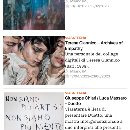
Milano (MI)
10/10/2023
–
22/12/2023
VIASATERNA
Teresa Giannico – Archives of
Empathy
Una personale dei collage
digitali di Teresa Giannico
(Bari, 1985).
Milano (MI)
12/04/2023
–
23/06/2023
VIASATERNA
Giuseppe Chiari / Luca Massaro
- Duetto
Viasaterna è lieta di
presentare Duetto, una
mostra intergenerazionale a
due interpreti che presenta