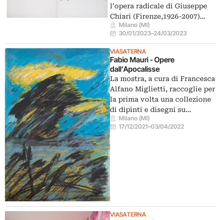
l’opera radicale di Giuseppe
Chiari (Firenze,1926-2007)…
Milano (MI)
30/01/2023
–
24/03/2023
VIASATERNA
Fabio Mauri - Opere
dall’Apocalisse
La mostra, a cura di Francesca
Alfano Miglietti, raccoglie per
la prima volta una collezione
di dipinti e disegni su…
Milano (MI)
17/12/2021
–
03/04/2022
VIASATERNA