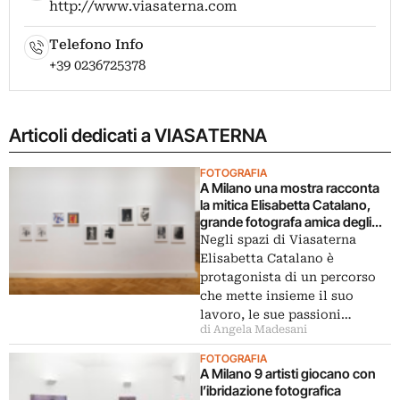
http://www.viasaterna.com
Telefono Info
+39 0236725378
Articoli dedicati a VIASATERNA
FOTOGRAFIA
A Milano una mostra racconta
la mitica Elisabetta Catalano,
grande fotografa amica degli
artisti
Negli spazi di Viasaterna
Elisabetta Catalano è
protagonista di un percorso
che mette insieme il suo
lavoro, le sue passioni…
di Angela Madesani
FOTOGRAFIA
A Milano 9 artisti giocano con
l’ibridazione fotografica