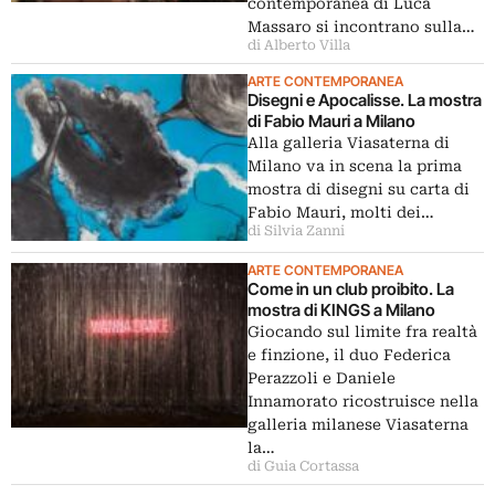
contemporanea di Luca
Massaro si incontrano sulla…
di Alberto Villa
ARTE CONTEMPORANEA
Disegni e Apocalisse. La mostra
di Fabio Mauri a Milano
Alla galleria Viasaterna di
Milano va in scena la prima
mostra di disegni su carta di
Fabio Mauri, molti dei…
di Silvia Zanni
ARTE CONTEMPORANEA
Come in un club proibito. La
mostra di KINGS a Milano
Giocando sul limite fra realtà
e finzione, il duo Federica
Perazzoli e Daniele
Innamorato ricostruisce nella
galleria milanese Viasaterna
la…
di Guia Cortassa