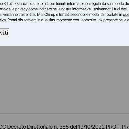
e Srl utilizza i dati da te forniti per tenerti informato con regolarità sul mondo del
petto della privacy come indicato nella
nostra informativa
. Iscrivendoti i tuoi dati
i verranno trasferiti su MailChimp e trattati secondo le modalità riportate in
que
tiva
. Potrai disiscriverti in qualsiasi momento con l'apposito link presente nelle 
viti
am
ok
inkedIn
su Twitch
ci su Rss
o TOCC Decreto Direttoriale n. 385 del 19/10/2022 