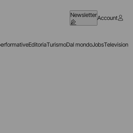
Newsletter
Account
performative
Editoria
Turismo
Dal mondo
Jobs
Television