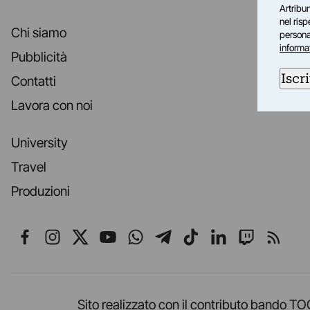
Artribun
nel ris
Chi siamo
personal
informa
Pubblicità
Iscri
Contatti
Lavora con noi
University
Travel
Produzioni
Seguici su Facebook
Seguici su Instagram
Seguici su X
Seguici su YouTube
Seguici su WhatsApp
Seguici su Telegr
Seguici su TikT
Seguici su L
Seguici 
Segui
Sito realizzato con il contributo band