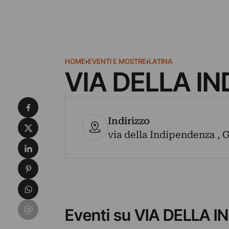
HOME
›
EVENTI E MOSTRE
›
LATINA
VIA DELLA I
Condividi su Facebook
Indirizzo
Condividi su X
via della Indipendenza , G
Condividi su LinkedIn
Condividi su Pinterest
Condividi su WhatsApp
Condividi su Email
Eventi su VIA DELLA 