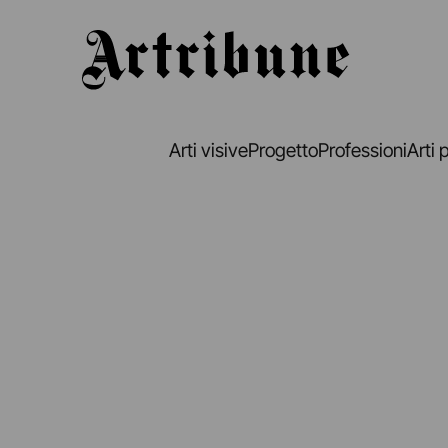
Artribune
Arti visive
Progetto
Professioni
Arti 