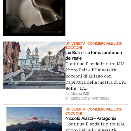
UNIVERSITA' COMMERCIALE LUIGI
BOCCONI
Liu Bolin - La forma profonda
del reale
Continua il sodalizio tra MIA
Photo Fair e l’Università
Bocconi di Milano con
l’apertura della mostra di Liu
Bolin “LA…
Milano (MI)
25/09/2019
–
15/01/2020
UNIVERSITA' COMMERCIALE LUIGI
BOCCONI
Niccolò Aiazzi - Patagonia
Continua il sodalizio tra MIA
Photo Fair e l’Università