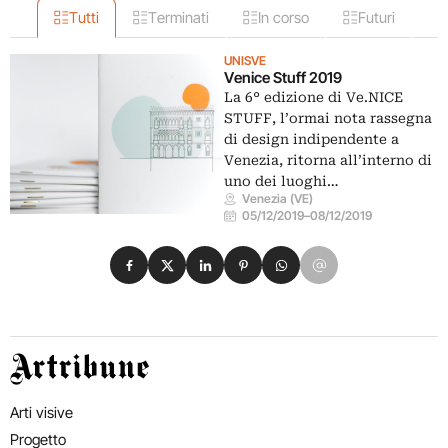
Tutti
Terminati
In corso
Futuri
UNISVE
Venice Stuff 2019
La 6° edizione di Ve.NICE
STUFF, l’ormai nota rassegna
di design indipendente a
Venezia, ritorna all’interno di
uno dei luoghi…
Venezia (VE)
05/12/2019
–
08/12/2019
Condividi su Facebook
Condividi su X
Condividi su LinkedIn
Condividi su Pinterest
Condividi su WhatsApp
Condividi su Email
Artribune
Arti visive
Progetto