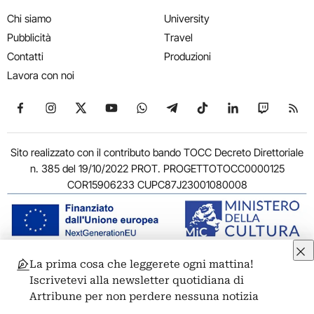
Chi siamo
University
Pubblicità
Travel
Contatti
Produzioni
Lavora con noi
Seguici su Facebook
Seguici su Instagram
Seguici su X
Seguici su YouTube
Seguici su WhatsApp
Seguici su Telegram
Seguici su TikTok
Seguici su Link
Seguici su
Segui
Sito realizzato con il contributo bando TOCC Decreto Direttoriale
n. 385 del 19/10/2022 PROT. PROGETTOTOCC0000125
COR15906233 CUPC87J23001080008
La prima cosa che leggerete ogni mattina!
© 2011-2026 ARTRIBUNE srl – Corso Vittorio Emanuele II, 287 –
Iscrivetevi alla newsletter quotidiana di
00186 Roma - P.I. 11381581005
Artribune per non perdere nessuna notizia
Privacy: Responsabile della protezione dei dati personali