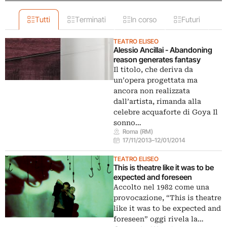
Tutti
Terminati
In corso
Futuri
TEATRO ELISEO
Alessio Ancillai - Abandoning
reason generates fantasy
Il titolo, che deriva da
un’opera progettata ma
ancora non realizzata
dall’artista, rimanda alla
celebre acquaforte di Goya Il
sonno…
Roma (RM)
17/11/2013
–
12/01/2014
TEATRO ELISEO
This is theatre like it was to be
expected and foreseen
Accolto nel 1982 come una
provocazione, “This is theatre
like it was to be expected and
foreseen” oggi rivela la…