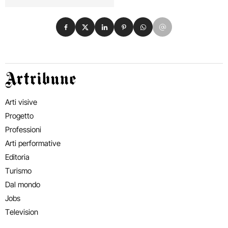
Condividi su Facebook
Condividi su X
Condividi su LinkedIn
Condividi su Pinterest
Condividi su WhatsApp
Condividi su Email
Artribune
Arti visive
Progetto
Professioni
Arti performative
Editoria
Turismo
Dal mondo
Jobs
Television