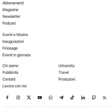
Abbonamenti
Magazine
Newsletter
Podcast
Eventi e Mostre
Inaugurazioni
Finissage
Eventi in giornata
Chi siamo
University
Pubblicità
Travel
Contatti
Produzioni
Lavora con noi
Seguici su Facebook
Seguici su Instagram
Seguici su X
Seguici su YouTube
Seguici su WhatsApp
Seguici su Telegram
Seguici su TikTok
Seguici su Link
Seguici su
Segui