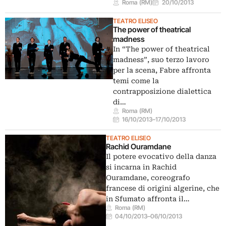
Roma (RM)
20/10/2013
TEATRO ELISEO
The power of theatrical
madness
In “The power of theatrical
madness”, suo terzo lavoro
per la scena, Fabre affronta
temi come la
contrapposizione dialettica
di…
Roma (RM)
16/10/2013
–
17/10/2013
TEATRO ELISEO
Rachid Ouramdane
Il potere evocativo della danza
si incarna in Rachid
Ouramdane, coreografo
francese di origini algerine, che
in Sfumato affronta il…
Roma (RM)
04/10/2013
–
06/10/2013