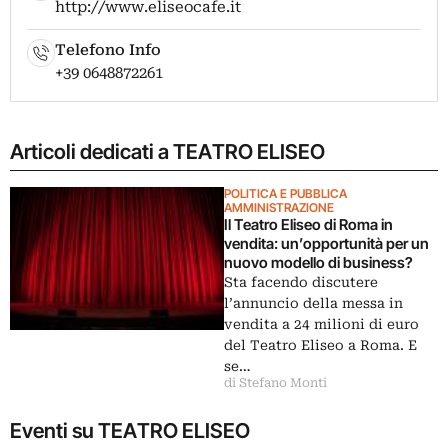
http://www.eliseocafe.it
Telefono Info
+39 0648872261
Articoli dedicati a TEATRO ELISEO
POLITICA E PUBBLICA
AMMINISTRAZIONE
Il Teatro Eliseo di Roma in
vendita: un’opportunità per un
nuovo modello di business?
Sta facendo discutere
l’annuncio della messa in
vendita a 24 milioni di euro
del Teatro Eliseo a Roma. E
se…
di Stefano Monti
Eventi su TEATRO ELISEO