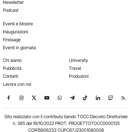
Newsletter
Podcast
Eventi e Mostre
Inaugurazioni
Finissage
Eventi in giornata
Chi siamo
University
Pubblicità
Travel
Contatti
Produzioni
Lavora con noi
Seguici su Facebook
Seguici su Instagram
Seguici su X
Seguici su YouTube
Seguici su WhatsApp
Seguici su Telegram
Seguici su TikTok
Seguici su Link
Seguici su
Segui
Sito realizzato con il contributo bando TOCC Decreto Direttoriale
n. 385 del 19/10/2022 PROT. PROGETTOTOCC0000125
COR15906233 CUPC87J23001080008