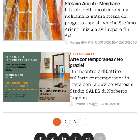
Stefano Arienti - Meridiane
Il titolo della mostra romana
richiama la natura stessa del
progetto espositivo che Stefano
Arienti inizia a sviluppare fin
dal…
Roma (RM)
03/03/2018
–
12/05/2018
STUDIO SALES
Arte contemporanea? No
grazie!
Un incontro / dibattito
sull’arte contemporanea in
Italia con Ludovico Pratesi e
Studio SALES di Norberto
Ruggeri.
Roma (RM)
27/03/2018
Navigazione eventi
1
2
3
Pagina successiva
Condividi su Facebook
Condividi su X
Condividi su LinkedIn
Condividi su Pinterest
Condividi su WhatsApp
Condividi su Email