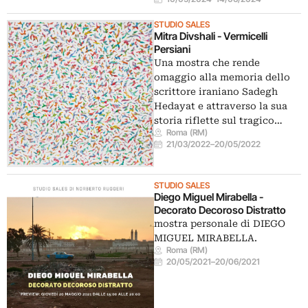
STUDIO SALES
Mitra Divshali - Vermicelli
Persiani
Una mostra che rende
omaggio alla memoria dello
scrittore iraniano Sadegh
Hedayat e attraverso la sua
storia riflette sul tragico…
Roma (RM)
21/03/2022
–
20/05/2022
STUDIO SALES
Diego Miguel Mirabella -
Decorato Decoroso Distratto
mostra personale di DIEGO
MIGUEL MIRABELLA.
Roma (RM)
20/05/2021
–
20/06/2021