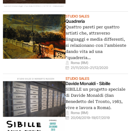
STUDIO SALES
Quadreria
Quattro pareti per quattro
artisti che, attraverso
linguaggi e media differenti,
si relazionano con l’ambiente
dando vita ad una
“quadreria…
Roma (RM)
21/11/2020
–
21/12/2020
STUDIO SALES
Davide Monaldi - Sibille
SIBILLE un progetto speciale
di Davide Monaldi (San
Benedetto del Tronto, 1983,
vive e lavora a Roma).
Roma (RM)
20/06/2019
–
19/07/2019