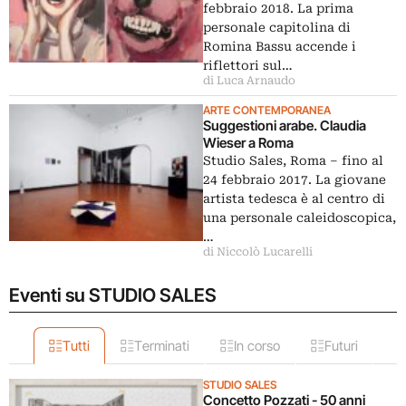
febbraio 2018. La prima
personale capitolina di
Romina Bassu accende i
riflettori sul…
di Luca Arnaudo
ARTE CONTEMPORANEA
Suggestioni arabe. Claudia
Wieser a Roma
Studio Sales, Roma – fino al
24 febbraio 2017. La giovane
artista tedesca è al centro di
una personale caleidoscopica,
…
di Niccolò Lucarelli
Eventi su STUDIO SALES
Tutti
Terminati
In corso
Futuri
STUDIO SALES
Concetto Pozzati - 50 anni