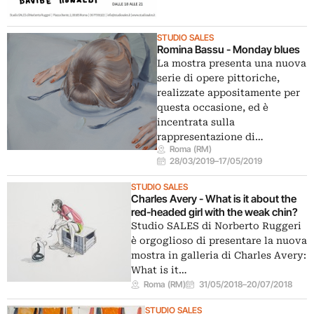
STUDIO SALES
Romina Bassu - Monday blues
La mostra presenta una nuova
serie di opere pittoriche,
realizzate appositamente per
questa occasione, ed è
incentrata sulla
rappresentazione di…
Roma (RM)
28/03/2019
–
17/05/2019
STUDIO SALES
Charles Avery - What is it about the
red-headed girl with the weak chin?
Studio SALES di Norberto Ruggeri
è orgoglioso di presentare la nuova
mostra in galleria di Charles Avery:
What is it…
Roma (RM)
31/05/2018
–
20/07/2018
STUDIO SALES