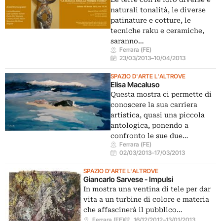
naturali tonalità, le diverse
patinature e cotture, le
tecniche raku e ceramiche,
saranno…
Ferrara (FE)
23/03/2013
–
10/04/2013
SPAZIO D'ARTE L'ALTROVE
Elisa Macaluso
Questa mostra ci permette di
conoscere la sua carriera
artistica, quasi una piccola
antologica, ponendo a
confronto le sue due…
Ferrara (FE)
02/03/2013
–
17/03/2013
SPAZIO D'ARTE L'ALTROVE
Giancarlo Sarvese - Impulsi
In mostra una ventina di tele per dar
vita a un turbine di colore e materia
che affascinerà il pubblico…
Ferrara (FE)
16/12/2012
–
13/01/2013