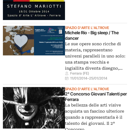
SPAZIO D'ARTE L'ALTROVE
Michele Rio - Big sleep / The
dancer
Le sue opere sono ricche di
materia, rappresentano
universi paralleli in uno solo:
una stampa vecchia e
ingiallita diventa disegno,…
Ferrara (FE)
11/01/2014
–
25/01/2014
SPAZIO D'ARTE L'ALTROVE
2° Concorso Giovani Talenti per
Ferrara
La bellezza delle arti visive
acquista un fascino ulteriore
quando a rappresentarla è il
talento dei giovani. Il 2°
Concorso…