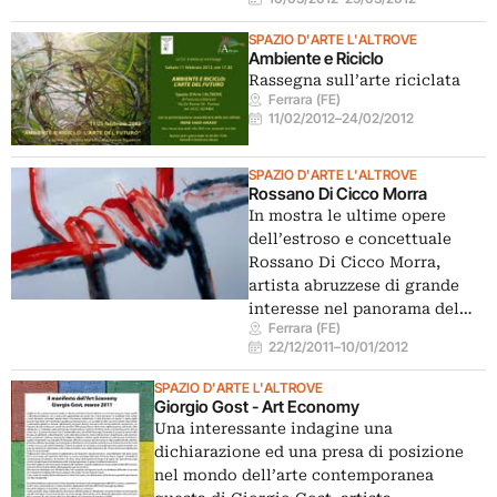
SPAZIO D'ARTE L'ALTROVE
Ambiente e Riciclo
Rassegna sull’arte riciclata
Ferrara (FE)
11/02/2012
–
24/02/2012
SPAZIO D'ARTE L'ALTROVE
Rossano Di Cicco Morra
In mostra le ultime opere
dell’estroso e concettuale
Rossano Di Cicco Morra,
artista abruzzese di grande
interesse nel panorama del…
Ferrara (FE)
22/12/2011
–
10/01/2012
SPAZIO D'ARTE L'ALTROVE
Giorgio Gost - Art Economy
Una interessante indagine una
dichiarazione ed una presa di posizione
nel mondo dell’arte contemporanea