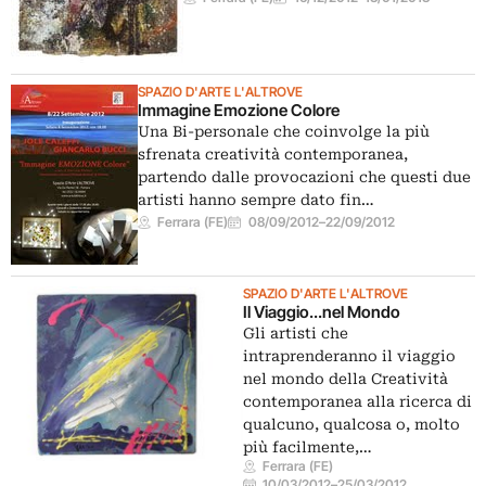
SPAZIO D'ARTE L'ALTROVE
Immagine Emozione Colore
Una Bi-personale che coinvolge la più
sfrenata creatività contemporanea,
partendo dalle provocazioni che questi due
artisti hanno sempre dato fin…
Ferrara (FE)
08/09/2012
–
22/09/2012
SPAZIO D'ARTE L'ALTROVE
Il Viaggio...nel Mondo
Gli artisti che
intraprenderanno il viaggio
nel mondo della Creatività
contemporanea alla ricerca di
qualcuno, qualcosa o, molto
più facilmente,…
Ferrara (FE)
10/03/2012
–
25/03/2012