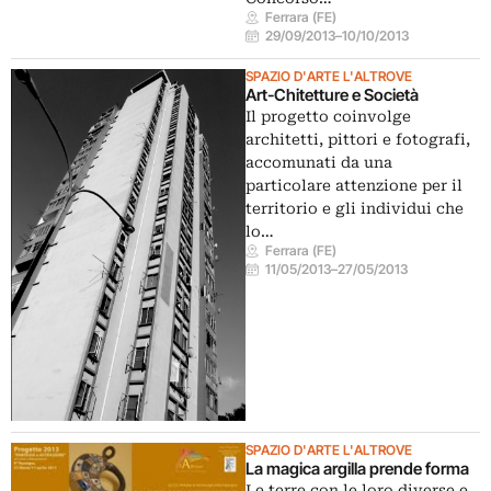
Ferrara (FE)
29/09/2013
–
10/10/2013
SPAZIO D'ARTE L'ALTROVE
Art-Chitetture e Società
Il progetto coinvolge
architetti, pittori e fotografi,
accomunati da una
particolare attenzione per il
territorio e gli individui che
lo…
Ferrara (FE)
11/05/2013
–
27/05/2013
SPAZIO D'ARTE L'ALTROVE
La magica argilla prende forma
Le terre con le loro diverse e