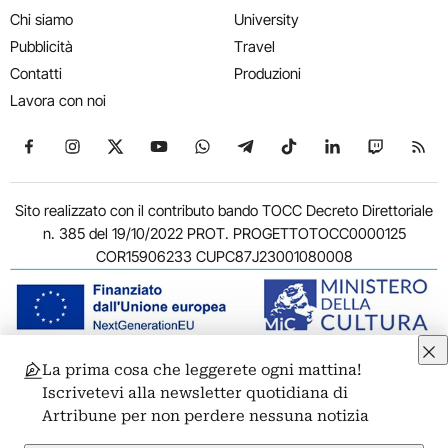
Chi siamo
University
Pubblicità
Travel
Contatti
Produzioni
Lavora con noi
Seguici su Facebook
Seguici su Instagram
Seguici su X
Seguici su YouTube
Seguici su WhatsApp
Seguici su Telegram
Seguici su TikTok
Seguici su Link
Seguici su
Segui
Sito realizzato con il contributo bando TOCC Decreto Direttoriale
n. 385 del 19/10/2022 PROT. PROGETTOTOCC0000125
COR15906233 CUPC87J23001080008
La prima cosa che leggerete ogni mattina!
© 2011-2026 ARTRIBUNE srl – Corso Vittorio Emanuele II, 287 –
Iscrivetevi alla newsletter quotidiana di
00186 Roma - P.I. 11381581005
Artribune per non perdere nessuna notizia
Privacy: Responsabile della protezione dei dati personali
ARTRIBUNE srl – Corso Vittorio Emanuele II, 287 – 00186 Roma