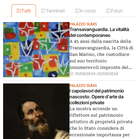
Tutti
Terminati
In corso
Futuri
PALAZZO SUMS
Transavanguardia. La vitalità
del contemporaneo
A 45 anni dalla nascita della
Transavanguardia, la Città di
San Marino, che custodisce
sul suo territorio
innumerevoli impronte del…
01/06/2024
–
22/09/2024
PALAZZO SUMS
I capolavori del patrimonio
nascosto. Opere d'arte da
collezioni private
La mostra accende un
riflettore sul patrimonio
artistico di proprietà privata
che lo Stato considera di
eccezionale importanza per