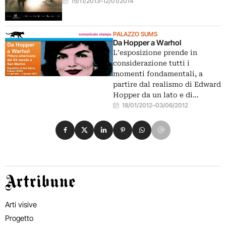
15/11/2013
–
12/01/2014
PALAZZO SUMS
Da Hopper a Warhol
L’esposizione prende in
considerazione tutti i
momenti fondamentali, a
partire dal realismo di Edward
Hopper da un lato e di…
18/01/2012
–
03/06/2012
Condividi su Facebook
Condividi su X
Condividi su LinkedIn
Condividi su Pinterest
Condividi su WhatsApp
Condividi su Email
Artribune
Arti visive
Progetto