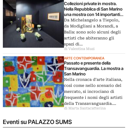
Collezioni private in mostra.
Nella Repubblica di San Marino
una mostra con 14 importanti
opere
Da Michelangelo a Tiepolo,
da Modigliani a Morandi, a
Balla: sono solo alcuni degli
artisti che abiteranno gli
spazi di…
di Valentina Muzi
ARTE CONTEMPORANEA
Passato e presente della
Transavanguardia. La mostra a
San Marino
Nella cronaca d’arte italiana,
così come nello scenario del
mercato, si incrociano di
frequente i nomi degli artisti
della Transavanguardia.…
di Marta Santacatterina
Eventi su PALAZZO SUMS