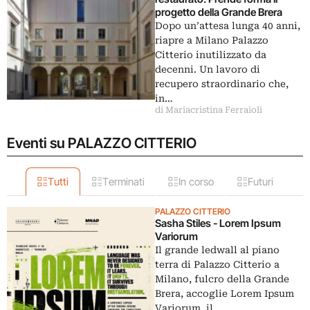
progetto della Grande Brera
Dopo un’attesa lunga 40 anni,
riapre a Milano Palazzo
Citterio inutilizzato da
decenni. Un lavoro di
recupero straordinario che,
in…
di Mariacristina Ferraioli
Eventi su PALAZZO CITTERIO
Tutti
Terminati
In corso
Futuri
PALAZZO CITTERIO
Sasha Stiles - Lorem Ipsum
Variorum
Il grande ledwall al piano
terra di Palazzo Citterio a
Milano, fulcro della Grande
Brera, accoglie Lorem Ipsum
Variorum, il…