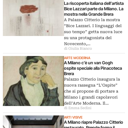
La riscoperta italiana dell’artista
Bice Lazzari parte da Milano. La
mostra nella Grande Brera
A Palazzo Citterio la mostra
“Bice Lazzari. I linguaggi del
suo tempo” getta nuova luce
su una protagonista del
Novecento,…
di Giulia Bianco
ARTE MODERNA
A Milano c’è un van Gogh
ospite speciale alla Pinacoteca
Brera
Palazzo Citterio inaugura la
nuova rassegna “L’Ospite”
che si propone di portare a
Milano i grandi capolavori
dell’Arte Moderna. Il…
di Emma Sedini
ARTI VISIVE
A Milano riapre Palazzo Citterio
restaurato. Prende forma il