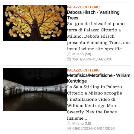
PALAZZO CITTERIO
Debora Hirsch - Vanishing
Trees
Sul grande ledwall al piano
terra di Palazzo Citterio a
Milano, Debora Hirsch
presenta Vanishing Trees, una
installazione site-specific.
Milano (MI)
15/01/2026
–
15/04/2026
PALAZZO CITTERIO
Metafisica/Metafisiche - William
Kentridge
La Sala Stirling in Palazzo
Citterio a Milano accoglie
l’installazione video di
William Kentridge More
Sweetly Play the Dance
insieme…
Milano (MI)
06/02/2026
–
05/04/2026