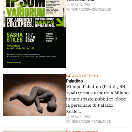
Milano (MI)
15/07/2026
–
25/10/2026
PALAZZO CITTERIO
Paladino
Mimmo Paladino (Paduli, BN,
1948) torna a esporre a Milano
in uno spazio pubblico, dopo
la personale di Palazzo
Reale…
Milano (MI)
15/05/2026
–
13/09/2026