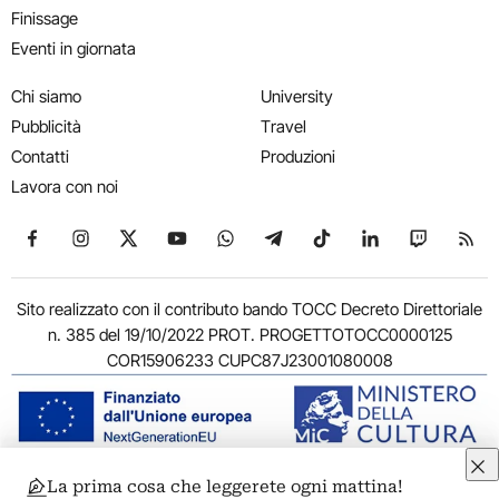
Finissage
Eventi in giornata
Chi siamo
University
Pubblicità
Travel
Contatti
Produzioni
Lavora con noi
Seguici su Facebook
Seguici su Instagram
Seguici su X
Seguici su YouTube
Seguici su WhatsApp
Seguici su Telegram
Seguici su TikTok
Seguici su Link
Seguici su
Segui
Sito realizzato con il contributo bando TOCC Decreto Direttoriale
n. 385 del 19/10/2022 PROT. PROGETTOTOCC0000125
COR15906233 CUPC87J23001080008
La prima cosa che leggerete ogni mattina!
© 2011-2026 ARTRIBUNE srl – Corso Vittorio Emanuele II, 287 –