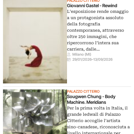
PALAZZO CITTERIO
Giovanni Gastel - Rewind
L’esposizione rende omaggio
a un protagonista assoluto
della fotografia
contemporanea, attraverso
oltre 250 immagini, che
ripercorrono l’intera sua
carriera, dalle…
Milano (MI)
29/01/2026
–
13/09/2026
PALAZZO CITTERIO
Sougwen Chung - Body
Machine. Meridians
Per la prima volta in Italia, il
grande ledwall di Palazzo
Citterio accoglie l’artista
sino-canadese, riconosciuta a
livello internazionale per…