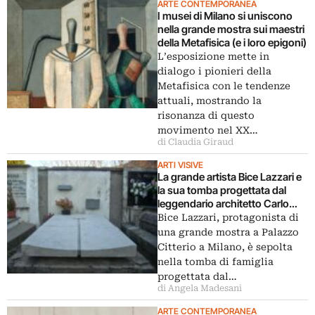
ARTE CONTEMPORANEA
I musei di Milano si uniscono
nella grande mostra sui maestri
della Metafisica (e i loro epigoni)
L’esposizione mette in
dialogo i pionieri della
Metafisica con le tendenze
attuali, mostrando la
risonanza di questo
movimento nel XX…
di Claudia Giraud
ARTI VISIVE
La grande artista Bice Lazzari e
la sua tomba progettata dal
leggendario architetto Carlo
Scarpa
Bice Lazzari, protagonista di
una grande mostra a Palazzo
Citterio a Milano, è sepolta
nella tomba di famiglia
progettata dal…
di Angela Madesani
ARTE CONTEMPORANEA