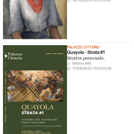
16/10/2025
–
11/01/2026
PALAZZO CITTERIO
Quayola - Strata #1
Mostra personale.
Milano (MI)
17/09/2025
–
11/01/2026