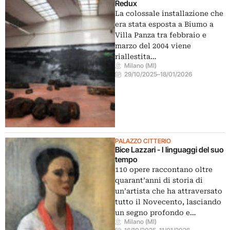
Redux
La colossale installazione che
era stata esposta a Biumo a
Villa Panza tra febbraio e
marzo del 2004 viene
riallestita…
Milano (MI)
29/10/2025
–
18/01/2026
PALAZZO CITTERIO
Bice Lazzari - I linguaggi del suo
tempo
110 opere raccontano oltre
quarant’anni di storia di
un’artista che ha attraversato
tutto il Novecento, lasciando
un segno profondo e…
Milano (MI)