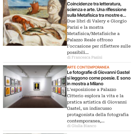
Coincidenze tra letteratura,
scienza e arte. Una riflessione
sulla Metafisica tra mostre e
libri
Due libri di Valery e Giorgio
Parisi e la mostra
Metafisica/Metafisiche a
Palazzo Reale offrono
l’occasione per riflettere sulle
possibili…
di Francesca Pasini
ARTE CONTEMPORANEA
Le fotografie di Giovanni Gastel
si leggono come poesie. E sono
in mostra a Milano
L’esposizione a Palazzo
Citterio esplora la vita e la
pratica artistica di Giovanni
Gastel, un indiscusso
protagonista della fotografia
contemporanea,…
di Giulia Bianco