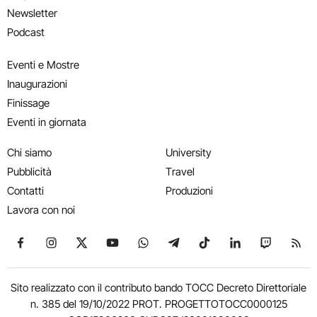
Newsletter
Podcast
Eventi e Mostre
Inaugurazioni
Finissage
Eventi in giornata
Chi siamo
University
Pubblicità
Travel
Contatti
Produzioni
Lavora con noi
Seguici su Facebook
Seguici su Instagram
Seguici su X
Seguici su YouTube
Seguici su WhatsApp
Seguici su Telegram
Seguici su TikTok
Seguici su Link
Seguici su
Segui
Sito realizzato con il contributo bando TOCC Decreto Direttoriale
n. 385 del 19/10/2022 PROT. PROGETTOTOCC0000125