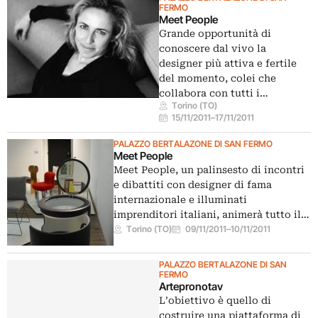
FERMO
Meet People
Grande opportunità di
conoscere dal vivo la
designer più attiva e fertile
del momento, colei che
collabora con tutti i…
Torino (TO)
15/11/2011
–
17/11/2011
PALAZZO BERTALAZONE DI SAN FERMO
Meet People
Meet People, un palinsesto di incontri
e dibattiti con designer di fama
internazionale e illuminati
imprenditori italiani, animerà tutto il…
Torino (TO)
09/11/2011
–
10/11/2011
PALAZZO BERTALAZONE DI SAN
FERMO
Artepronotav
L’obiettivo è quello di
costruire una piattaforma di