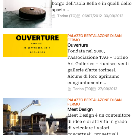
borgo dell’Isola Bella e in quelli dello
spazio…
Torino (TO)
06/07/2012
–
30/09/2012
PALAZZO BERTALAZONE DI SAN
FERMO
Ouverture
Fondata nel 2000,
l’Associazione TAG – Torino
Art Galleries – riunisce venti
gallerie d’arte torinesi.
Alcune di loro apriranno
congiuntamente…
Torino (TO)
27/09/2012
PALAZZO BERTALAZONE DI SAN
FERMO
Meet Design
Meet Design è un contenitore
di idee e di attività in grado
di veicolare i valori
concettuali, progettuali,