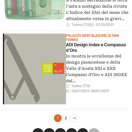
A Palazzo Bertalazone si terrà
l’asta a sostegno della rivista
L’Indice dei libri del mese che
attualmente versa in gravi…
Torino (TO)
07/10/2011
PALAZZO BERTALAZONE DI SAN
FERMO
ADI Design Index e Compasso
d’Oro
In mostra le eccellenze del
design piemontese e della
Valle d’Aosta XXI e XXII
Compasso d’Oro e ADI INDEX
dal…
Torino (TO)
13/07/2011
–
28/07/2011
Navigazione eventi
1
2
Pagina successiva
Condividi su Facebook
Condividi su X
Condividi su LinkedIn
Condividi su Pinterest
Condividi su WhatsApp
Condividi su Email