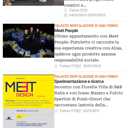
creativi e…
Torino (TO)
04/11/2011
–
25/01/2012
PALAZZO BERTALAZONE DI SAN FERMO
Meet People
Ultimo appuntamento con Meet
People: Pistoletto ci racconta la
sua esperienza creativa con Alias,
laddove ogni prodotto assume
responsabilità sociale.
Torino (TO)
20/01/2012
PALAZZO BERTALAZONE DI SAN FERMO
Sperimentazione e ricerca
Incontro con Fiorella Villa di B&B
Italia e con Ivano Bizzaro e Fulvio
Spertini di Pozzi-Ginori che
raccontano lastoria della…
Torino (TO)
22/11/2011