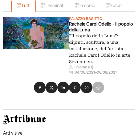
Tutti
Terminati
In corso
Futuri
PALAZZO BAGITTO
Rachele Carol Odello - Il popolo
della Luna
“Il popolo della Luna”:
dipinti, sculture, e una
installazione, dell’artista
Rachele Carol Odello in arte
Seventeen.
Livorno (LI)
04/08/2021
–
08/08/2021
Condividi su Facebook
Condividi su X
Condividi su LinkedIn
Condividi su Pinterest
Condividi su WhatsApp
Condividi su Email
Artribune
Arti visive