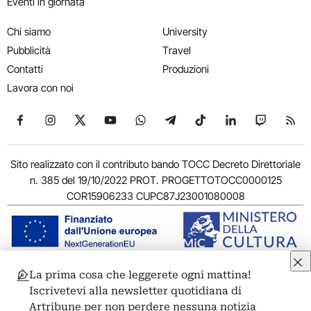
Eventi in giornata
Chi siamo
University
Pubblicità
Travel
Contatti
Produzioni
Lavora con noi
Seguici su Facebook
Seguici su Instagram
Seguici su X
Seguici su YouTube
Seguici su WhatsApp
Seguici su Telegram
Seguici su TikTok
Seguici su Link
Seguici su
Segui
Sito realizzato con il contributo bando TOCC Decreto Direttoriale
n. 385 del 19/10/2022 PROT. PROGETTOTOCC0000125
COR15906233 CUPC87J23001080008
La prima cosa che leggerete ogni mattina!
© 2011-2026 ARTRIBUNE srl – Corso Vittorio Emanuele II, 287 –
Iscrivetevi alla newsletter quotidiana di
00186 Roma - P.I. 11381581005
Artribune per non perdere nessuna notizia
Privacy: Responsabile della protezione dei dati personali