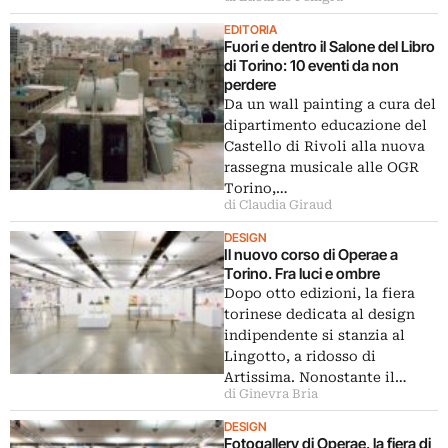
EDITORIA
Fuori e dentro il Salone del Libro
di Torino: 10 eventi da non
perdere
Da un wall painting a cura del
dipartimento educazione del
Castello di Rivoli alla nuova
rassegna musicale alle OGR
Torino,…
di Claudia Giraud
DESIGN
Il nuovo corso di Operae a
Torino. Fra luci e ombre
Dopo otto edizioni, la fiera
torinese dedicata al design
indipendente si stanzia al
Lingotto, a ridosso di
Artissima. Nonostante il…
di Ginevra Bria
DESIGN
Fotogallery di Operae, la fiera di