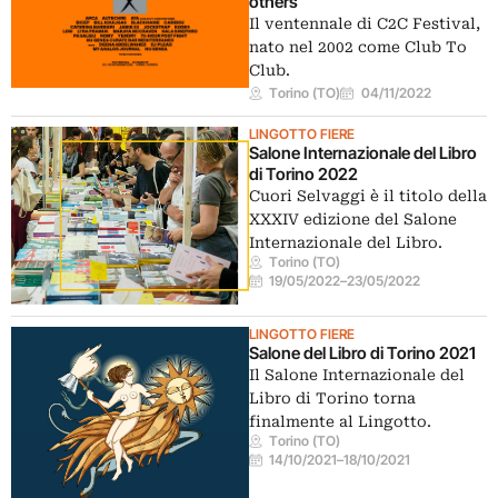
others
Il ventennale di C2C Festival,
nato nel 2002 come Club To
Club.
Torino (TO)
04/11/2022
LINGOTTO FIERE
Salone Internazionale del Libro
di Torino 2022
Cuori Selvaggi è il titolo della
XXXIV edizione del Salone
Internazionale del Libro.
Torino (TO)
19/05/2022
–
23/05/2022
LINGOTTO FIERE
Salone del Libro di Torino 2021
Il Salone Internazionale del
Libro di Torino torna
finalmente al Lingotto.
Torino (TO)
14/10/2021
–
18/10/2021