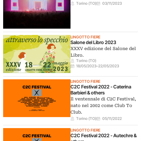
Torino (TO)
03/11/2023
LINGOTTO FIERE
Salone del Libro 2023
XXXV edizione del Salone del
Libro.
Torino (TO)
18/05/2023
–
22/05/2023
LINGOTTO FIERE
C2C Festival 2022 - Caterina
Barbieri & others
Il ventennale di C2C Festival,
nato nel 2002 come Club To
Club.
Torino (TO)
05/11/2022
LINGOTTO FIERE
C2C Festival 2022 - Autechre &