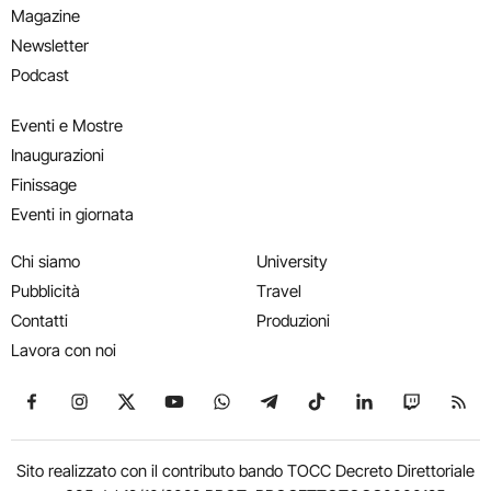
Magazine
Newsletter
Podcast
Eventi e Mostre
Inaugurazioni
Finissage
Eventi in giornata
Chi siamo
University
Pubblicità
Travel
Contatti
Produzioni
Lavora con noi
Seguici su Facebook
Seguici su Instagram
Seguici su X
Seguici su YouTube
Seguici su WhatsApp
Seguici su Telegram
Seguici su TikTok
Seguici su Link
Seguici su
Segui
Sito realizzato con il contributo bando TOCC Decreto Direttoriale