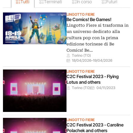
Tutti
Terminati
In corso
Futuri
LINGOTTO FIERE
Be Comics! Be Games!
Lingotto Fiere si trasforma in
un universo dedicato alla
cultura pop con la prima
edizione torinese di Be
Comics! Be…
Torino (TO)
18/04/2026
–
19/04/2026
LINGOTTO FIERE
C2C Festival 2023 - Flying
Lotus and others
Torino (TO)
04/11/2023
LINGOTTO FIERE
C2C Festival 2023 - Caroline
Polachek and others