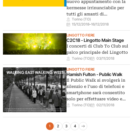
nuovo appuntamento con la
kermesse irrinunciabile per
tutti gli amanti di…
Torino (TO)
15/12/2018
–
16/12/2018
LINGOTTO FIERE
C2C18 - Lingotto Main Stage
I concerti di Club To Club sul
palco principale del Lingotto
Torino (TO)
03/11/2018
LINGOTTO FIERE
Hamish Fulton - Public Walk
Il Public Walk si svolgerà in
silenzio e l’uso di telefoni e
smartphone sarà consentito
solo per effettuare video e…
Torino (TO)
02/11/2018
Navigazione eventi
1
2
3
4
Pagina successiva