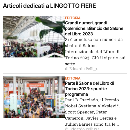
Articoli dedicati a LINGOTTO FIERE
EDITORIA
Grandi numeri, grandi
polemiche. Bilancio del Salone
del Libro 2023
Si è concluso con numeri da
sballo il Salone
Internazionale del Libro di
Torino 2023. Giù il sipario sui
sette…
di Edoardo Pelligra
EDITORIA
Parte il Salone del Libro di
Torino 2023: spunti e
programma
Paul B. Preciado, il Premio
Nobel Svetlana Aleksievič,
Scott Spencer, Peter
Cameron, Javier Cercas e
Julian Barnes sono tra le…
di Edoardo Pelligra