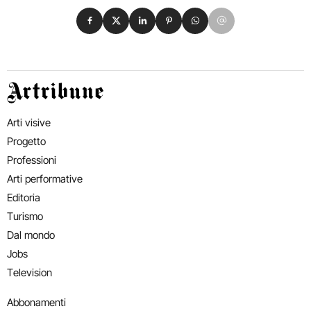
Condividi su Facebook
Condividi su X
Condividi su LinkedIn
Condividi su Pinterest
Condividi su WhatsApp
Condividi su Email
Artribune
Arti visive
Progetto
Professioni
Arti performative
Editoria
Turismo
Dal mondo
Jobs
Television
Abbonamenti