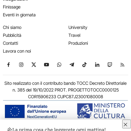
Finissage
Eventi in giornata
Chi siamo
University
Pubblicità
Travel
Contatti
Produzioni
Lavora con noi
Seguici su Facebook
Seguici su Instagram
Seguici su X
Seguici su YouTube
Seguici su WhatsApp
Seguici su Telegram
Seguici su TikTok
Seguici su Link
Seguici su
Segui
Sito realizzato con il contributo bando TOCC Decreto Direttoriale
n. 385 del 19/10/2022 PROT. PROGETTOTOCC0000125
COR15906233 CUPC87J23001080008
La prima cosa che leggerete ogni mattina!