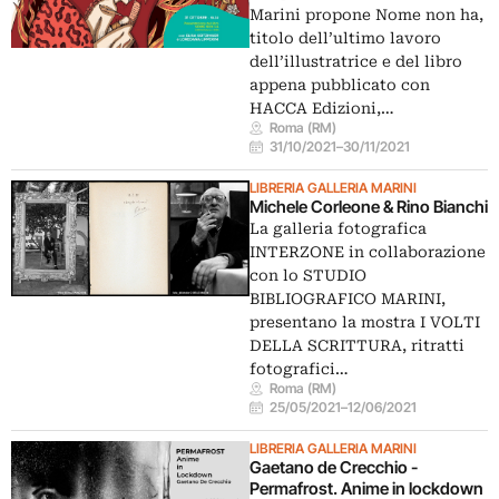
Marini propone Nome non ha,
titolo dell’ultimo lavoro
dell’illustratrice e del libro
appena pubblicato con
HACCA Edizioni,…
Roma (RM)
31/10/2021
–
30/11/2021
LIBRERIA GALLERIA MARINI
Michele Corleone & Rino Bianchi
La galleria fotografica
INTERZONE in collaborazione
con lo STUDIO
BIBLIOGRAFICO MARINI,
presentano la mostra I VOLTI
DELLA SCRITTURA, ritratti
fotografici…
Roma (RM)
25/05/2021
–
12/06/2021
LIBRERIA GALLERIA MARINI
Gaetano de Crecchio -
Permafrost. Anime in lockdown