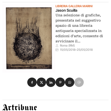
LIBRERIA GALLERIA MARINI
Jason Scuilla
Una selezione di grafiche,
presentata nel suggestivo
spazio di una libreria
antiquaria specializzata in
edizioni d’arte, consente di
avvicinare il…
Roma (RM)
15/05/2018
–
25/05/2018
Condividi su Facebook
Condividi su X
Condividi su LinkedIn
Condividi su Pinterest
Condividi su WhatsApp
Condividi su Email
Artribune