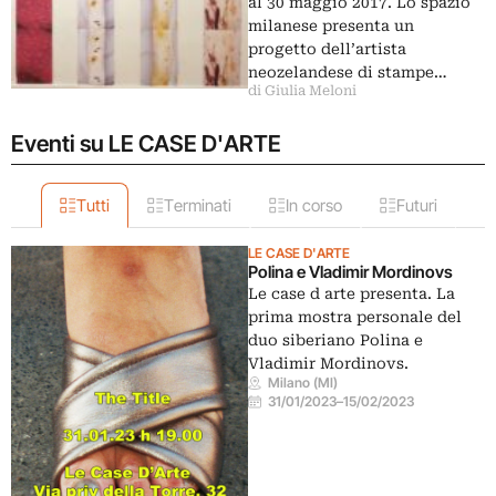
al 30 maggio 2017. Lo spazio
milanese presenta un
progetto dell’artista
neozelandese di stampe…
di Giulia Meloni
Eventi su LE CASE D'ARTE
Tutti
Terminati
In corso
Futuri
LE CASE D'ARTE
Polina e Vladimir Mordinovs
Le case d arte presenta. La
prima mostra personale del
duo siberiano Polina e
Vladimir Mordinovs.
Milano (MI)
31/01/2023
–
15/02/2023