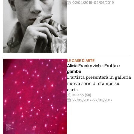
02/04/2019
–
04/06/2019
LE CASE D'ARTE
Alicia Frankovich - Frutta e
gambe
L’artista presenterà in galleria
nuova serie di stampe su
carta.
Milano (MI)
27/02/2017
–
27/03/2017