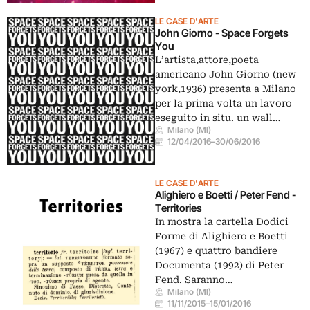
LE CASE D'ARTE
John Giorno - Space Forgets
You
L’artista,attore,poeta
americano John Giorno (new
york,1936) presenta a Milano
per la prima volta un lavoro
eseguito in situ. un wall…
Milano (MI)
12/04/2016
–
30/06/2016
LE CASE D'ARTE
Alighiero e Boetti / Peter Fend -
Territories
In mostra la cartella Dodici
Forme di Alighiero e Boetti
(1967) e quattro bandiere
Documenta (1992) di Peter
Fend. Saranno…
Milano (MI)
11/11/2015
–
15/01/2016