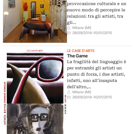
provocazione culturale e un
nuovo modo di percepire le
relazioni: tra gli artisti, tra
gli…
Milano (MI)
26/09/2014
–
10/01/2015
LE CASE D'ARTE
The Game
La fragilità del linguaggio è
per entrambi gli artisti un
punto di forza, i due artisti,
infatti, uno all’insaputa
dell’altro,…
Milano (MI)
26/09/2014
–
10/01/2015