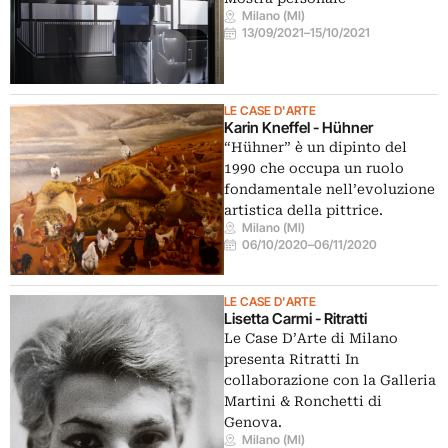
Milano (MI)
13/09/2021
–
15/10/2021
LE CASE D'ARTE
Karin Kneffel - Hühner
“Hühner” è un dipinto del
1990 che occupa un ruolo
fondamentale nell’evoluzione
artistica della pittrice.
Milano (MI)
06/10/2020
–
06/11/2020
LE CASE D'ARTE
Lisetta Carmi - Ritratti
Le Case D’Arte di Milano
presenta Ritratti In
collaborazione con la Galleria
Martini & Ronchetti di
Genova.
Milano (MI)