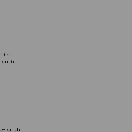
arder
uori di…
lezionista