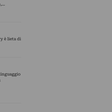
e,…
 è lieta di
 linguaggio
ù