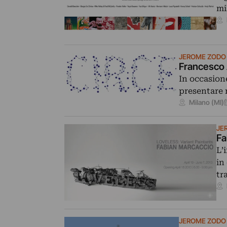
mi
JEROME ZODO
Francesco A
In occasion
presentare 
Milano (MI)
JE
Fa
L’
in
tr
JEROME ZODO