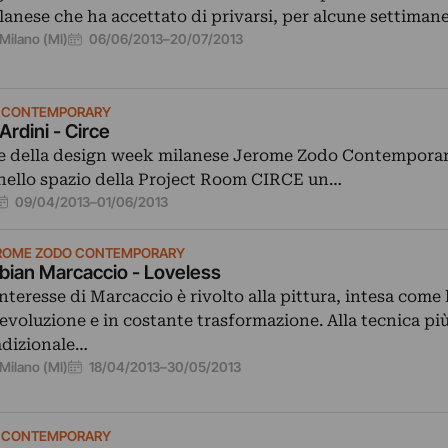
lanese che ha accettato di privarsi, per alcune settiman
06/06/2013
–
20/07/2013
Milano (MI)
 CONTEMPORARY
rdini - Circe
e della design week milanese Jerome Zodo Contemporary
nello spazio della Project Room CIRCE un…
09/04/2013
–
01/06/2013
ROME ZODO CONTEMPORARY
bian Marcaccio - Loveless
interesse di Marcaccio è rivolto alla pittura, intesa come
 evoluzione e in costante trasformazione. Alla tecnica pi
adizionale…
18/04/2013
–
30/05/2013
Milano (MI)
 CONTEMPORARY