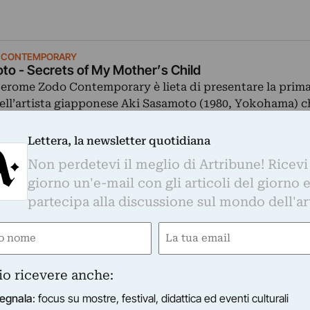
 CONTEMPORARY
to - Secrets of My Mother’s Child
 Jerome Zodo Contemporary è lieta di presentare la prim
ell’artista giapponese Aki Sasamoto (1980, Yokohama) c
04/04/2012
–
12/05/2012
Lettera, la newsletter quotidiana
Non perdetevi il meglio di Artribune! Ricevi
giorno un'e-mail con gli articoli del giorno 
ROME ZODO CONTEMPORARY
iling Grace
partecipa alla discussione sul mondo dell'ar
traverso l’opera degli artisti invitati Failing Grace tende
e
Email
plorare il sentimento della “grazia” in relazione all’esper
ntemporanea. In un’antologia…
ired)
(Required)
15/09/2011
–
23/12/2011
Milano (MI)
io ricevere anche:
egnala
: focus su mostre, festival, didattica ed eventi culturali