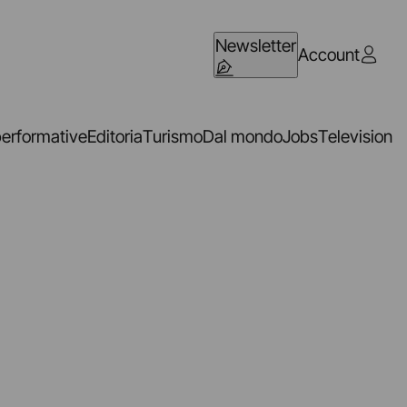
Newsletter
Account
performative
Editoria
Turismo
Dal mondo
Jobs
Television