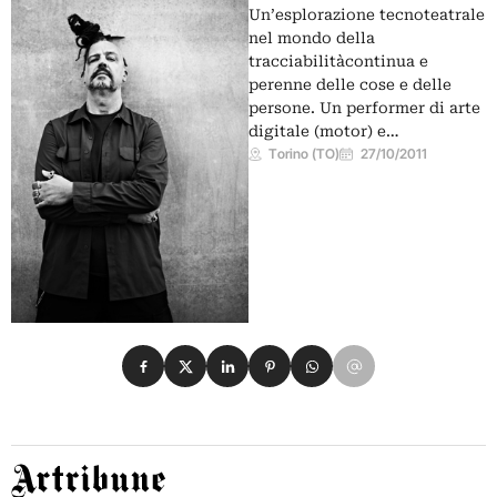
Un’esplorazione tecnoteatrale
nel mondo della
tracciabilitàcontinua e
perenne delle cose e delle
persone. Un performer di arte
digitale (motor) e…
Torino (TO)
27/10/2011
Condividi su Facebook
Condividi su X
Condividi su LinkedIn
Condividi su Pinterest
Condividi su WhatsApp
Condividi su Email
Artribune