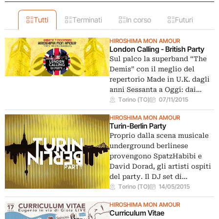
Tutti
Terminati
In corso
Futuri
HIROSHIMA MON AMOUR
London Calling - British Party
Sul palco la superband “The
Demis” con il meglio del
repertorio Made in U.K. dagli
anni Sessanta a Oggi: dai…
Torino (TO)
07/11/2015
HIROSHIMA MON AMOUR
Turin-Berlin Party
Proprio dalla scena musicale
underground berlinese
provengono SpatzHabibi e
David Dorad, gli artisti ospiti
del party. Il DJ set di…
Torino (TO)
14/05/2015
HIROSHIMA MON AMOUR
Curriculum Vitae