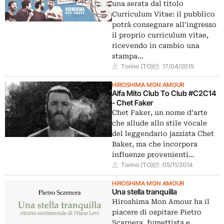
una serata dal titolo
Curriculum Vitae: il pubblico
potrà consegnare all’ingresso
il proprio curriculum vitae,
ricevendo in cambio una
stampa…
Torino (TO)
17/04/2015
HIROSHIMA MON AMOUR
Alfa Mito Club To Club #C2C14
- Chet Faker
Chet Faker, un nome d’arte
che allude allo stile vocale
del leggendario jazzista Chet
Baker, ma che incorpora
influenze provenienti…
Torino (TO)
05/11/2014
HIROSHIMA MON AMOUR
Una stella tranquilla
Hiroshima Mon Amour ha il
piacere di ospitare Pietro
Scarnera, fumettista e