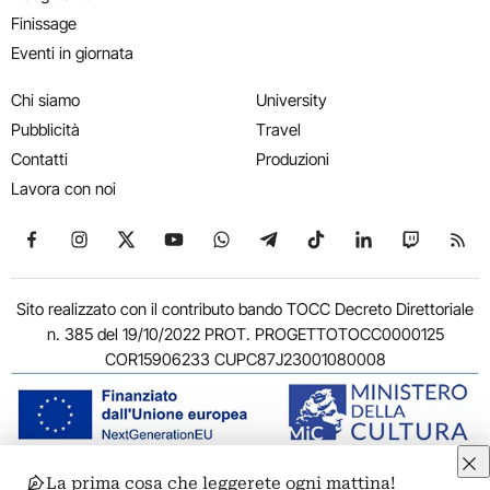
Finissage
Eventi in giornata
Chi siamo
University
Pubblicità
Travel
Contatti
Produzioni
Lavora con noi
Seguici su Facebook
Seguici su Instagram
Seguici su X
Seguici su YouTube
Seguici su WhatsApp
Seguici su Telegram
Seguici su TikTok
Seguici su Link
Seguici su
Segui
Sito realizzato con il contributo bando TOCC Decreto Direttoriale
n. 385 del 19/10/2022 PROT. PROGETTOTOCC0000125
COR15906233 CUPC87J23001080008
La prima cosa che leggerete ogni mattina!
© 2011-2026 ARTRIBUNE srl – Corso Vittorio Emanuele II, 287 –