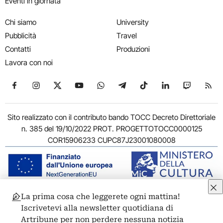
Eventi in giornata
Chi siamo
University
Pubblicità
Travel
Contatti
Produzioni
Lavora con noi
Seguici su Facebook
Seguici su Instagram
Seguici su X
Seguici su YouTube
Seguici su WhatsApp
Seguici su Telegram
Seguici su TikTok
Seguici su Link
Seguici su
Segui
Sito realizzato con il contributo bando TOCC Decreto Direttoriale
n. 385 del 19/10/2022 PROT. PROGETTOTOCC0000125
COR15906233 CUPC87J23001080008
La prima cosa che leggerete ogni mattina!
© 2011-2026 ARTRIBUNE srl – Corso Vittorio Emanuele II, 287 –
Iscrivetevi alla newsletter quotidiana di
00186 Roma - P.I. 11381581005
Artribune per non perdere nessuna notizia
Privacy: Responsabile della protezione dei dati personali