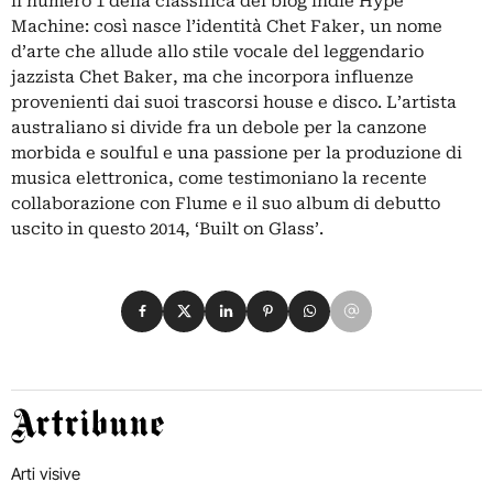
il numero 1 della classifica del blog indie Hype
Machine: così nasce l’identità Chet Faker, un nome
d’arte che allude allo stile vocale del leggendario
jazzista Chet Baker, ma che incorpora influenze
provenienti dai suoi trascorsi house e disco. L’artista
australiano si divide fra un debole per la canzone
morbida e soulful e una passione per la produzione di
musica elettronica, come testimoniano la recente
collaborazione con Flume e il suo album di debutto
uscito in questo 2014, ‘Built on Glass’.
Condividi su Facebook
Condividi su X
Condividi su LinkedIn
Condividi su Pinterest
Condividi su WhatsApp
Condividi su Email
Artribune
Arti visive