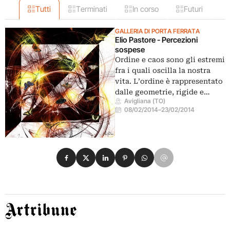
Tutti
Terminati
In corso
Futuri
GALLERIA DI PORTA FERRATA
Elio Pastore - Percezioni
sospese
Ordine e caos sono gli estremi
fra i quali oscilla la nostra
vita. L’ordine è rappresentato
dalle geometrie, rigide e…
Avigliana (TO)
08/02/2014
–
23/02/2014
Condividi su Facebook
Condividi su X
Condividi su LinkedIn
Condividi su Pinterest
Condividi su WhatsApp
Condividi su Email
Artribune