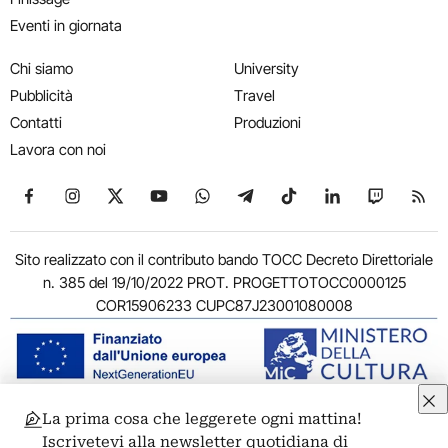
Eventi in giornata
Chi siamo
University
Pubblicità
Travel
Contatti
Produzioni
Lavora con noi
Seguici su Facebook
Seguici su Instagram
Seguici su X
Seguici su YouTube
Seguici su WhatsApp
Seguici su Telegram
Seguici su TikTok
Seguici su Link
Seguici su
Segui
Sito realizzato con il contributo bando TOCC Decreto Direttoriale
n. 385 del 19/10/2022 PROT. PROGETTOTOCC0000125
COR15906233 CUPC87J23001080008
La prima cosa che leggerete ogni mattina!
© 2011-2026 ARTRIBUNE srl – Corso Vittorio Emanuele II, 287 –
Iscrivetevi alla newsletter quotidiana di
00186 Roma - P.I. 11381581005