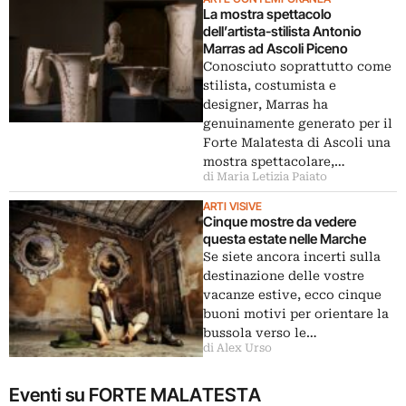
La mostra spettacolo
dell’artista-stilista Antonio
Marras ad Ascoli Piceno
Conosciuto soprattutto come
stilista, costumista e
designer, Marras ha
genuinamente generato per il
Forte Malatesta di Ascoli una
mostra spettacolare,…
di Maria Letizia Paiato
ARTI VISIVE
Cinque mostre da vedere
questa estate nelle Marche
Se siete ancora incerti sulla
destinazione delle vostre
vacanze estive, ecco cinque
buoni motivi per orientare la
bussola verso le…
di Alex Urso
Eventi su FORTE MALATESTA