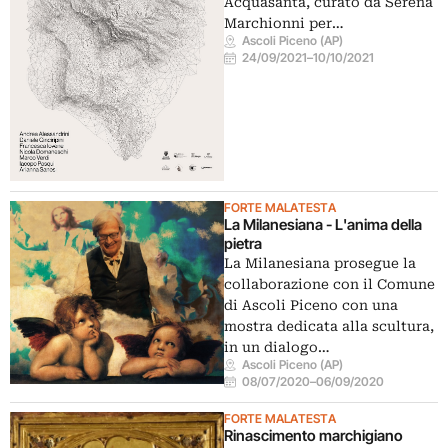
Acquasanta, curato da Serena
Marchionni per…
Ascoli Piceno (AP)
24/09/2021
–
10/10/2021
FORTE MALATESTA
La Milanesiana - L'anima della
pietra
La Milanesiana prosegue la
collaborazione con il Comune
di Ascoli Piceno con una
mostra dedicata alla scultura,
in un dialogo…
Ascoli Piceno (AP)
08/07/2020
–
06/09/2020
FORTE MALATESTA
Rinascimento marchigiano