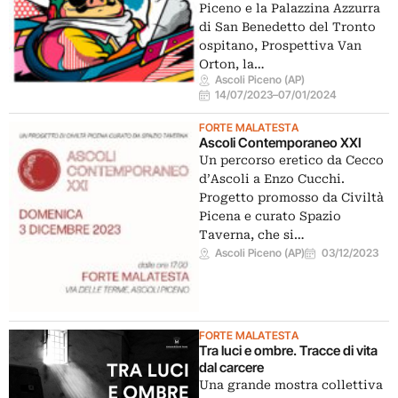
Piceno e la Palazzina Azzurra
di San Benedetto del Tronto
ospitano, Prospettiva Van
Orton, la…
Ascoli Piceno (AP)
14/07/2023
–
07/01/2024
FORTE MALATESTA
Ascoli Contemporaneo XXI
Un percorso eretico da Cecco
d’Ascoli a Enzo Cucchi.
Progetto promosso da Civiltà
Picena e curato Spazio
Taverna, che si…
Ascoli Piceno (AP)
03/12/2023
FORTE MALATESTA
Tra luci e ombre. Tracce di vita
dal carcere
Una grande mostra collettiva