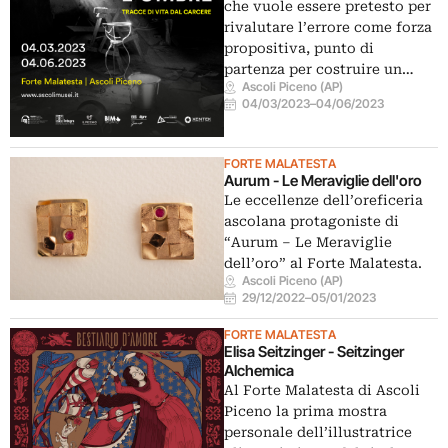
che vuole essere pretesto per
rivalutare l’errore come forza
propositiva, punto di
partenza per costruire un…
Ascoli Piceno (AP)
04/03/2023
–
04/06/2023
FORTE MALATESTA
Aurum - Le Meraviglie dell'oro
Le eccellenze dell’oreficeria
ascolana protagoniste di
“Aurum – Le Meraviglie
dell’oro” al Forte Malatesta.
Ascoli Piceno (AP)
29/12/2022
–
05/01/2023
FORTE MALATESTA
Elisa Seitzinger - Seitzinger
Alchemica
Al Forte Malatesta di Ascoli
Piceno la prima mostra
personale dell’illustratrice