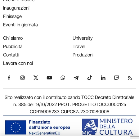
Inaugurazioni
Finissage
Eventi in giornata
Chi siamo
University
Pubblicità
Travel
Contatti
Produzioni
Lavora con noi
Seguici su Facebook
Seguici su Instagram
Seguici su X
Seguici su YouTube
Seguici su WhatsApp
Seguici su Telegram
Seguici su TikTok
Seguici su Link
Seguici su
Segui
Sito realizzato con il contributo bando TOCC Decreto Direttoriale
n. 385 del 19/10/2022 PROT. PROGETTOTOCC0000125
COR15906233 CUPC87J23001080008