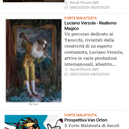
Ascoli Piceno (AP)
08/03/2025
–
30/10/2025
FORTE MALATESTA
Luciano Verzola - Realismo
Magico
Un percorso dedicato ai
Tarocchi, rivisitati dalla
creatività di un esperto
costumista, Luciano Verzola,
attivo in varie produzioni
internazionali, allestito…
Ascoli Piceno (AP)
25/07/2024
–
08/12/2024
FORTE MALATESTA
Prospettiva Van Orton
Il Forte Malatesta di Ascoli