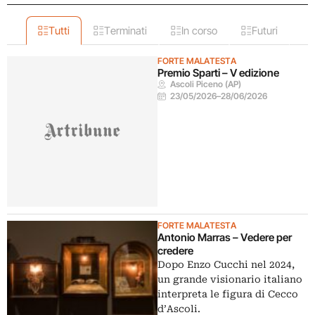
Tutti
Terminati
In corso
Futuri
FORTE MALATESTA
Premio Sparti – V edizione
Ascoli Piceno (AP)
23/05/2026
–
28/06/2026
FORTE MALATESTA
Antonio Marras – Vedere per
credere
Dopo Enzo Cucchi nel 2024,
un grande visionario italiano
interpreta le figura di Cecco
d’Ascoli.