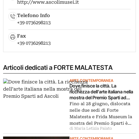
http://www.ascolimusei.it
Telefono Info
+39 0736298213
Fax
+39 0736298213
Articoli dedicati a FORTE MALATESTA
ARTE CONTEMPORANEA
Dove finisce la città. La
ricchezza dell’arte italiana nella
mostra del Premio Sparti ad
Ascoli
Fino al 28 giugno, dislocata
nelle due sedi di Forte
Malatesta e Frida Museum la
mostra del Premio Sparti è…
di Maria Letizia Paiato
ARTE CONTEMPORANEA