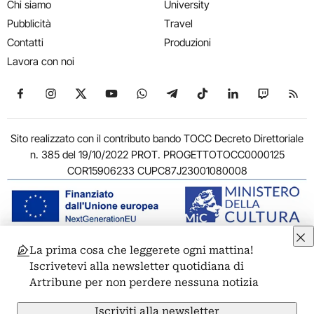
Chi siamo
University
Pubblicità
Travel
Contatti
Produzioni
Lavora con noi
Seguici su Facebook
Seguici su Instagram
Seguici su X
Seguici su YouTube
Seguici su WhatsApp
Seguici su Telegram
Seguici su TikTok
Seguici su Link
Seguici su
Segui
Sito realizzato con il contributo bando TOCC Decreto Direttoriale
n. 385 del 19/10/2022 PROT. PROGETTOTOCC0000125
COR15906233 CUPC87J23001080008
La prima cosa che leggerete ogni mattina!
© 2011-2026 ARTRIBUNE srl – Corso Vittorio Emanuele II, 287 –
Iscrivetevi alla newsletter quotidiana di
00186 Roma - P.I. 11381581005
Artribune per non perdere nessuna notizia
Privacy: Responsabile della protezione dei dati personali
ARTRIBUNE srl – Corso Vittorio Emanuele II, 287 – 00186 Roma
Iscriviti alla newsletter