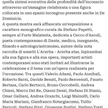
quella sintesi evocativa delle profondità dell’inconscio
attraverso un’immagine rielaborata o una figura
collocata in uno spazio incongruo presente anche in De
Dominicis.
A questa mostra sarà affiancata un’esposizione a
carattere monografico curata da Stefano Papetti,
sempre al Forte Malatesta, dedicata a Cecco d’Ascoli,
poeta contemporaneo di Dante, medico, insegnante,
filosofo e astrologo/astronomo, autore della nota
raccolta di sonetti L'Acerba - Acerba etas. Ispirandosi
alla sua figura e alla sua opera, importanti artisti
contemporanei sono stati invitati ad illustrarne la
celebrazione e il tema con un’opera realizzata per
l’occasione. Tra questi Valerio Adami, Paolo Annibali,
Roberto Barni, Davide Benati, Paolo Benvenuti, Fausto
Bertasa, Carlo Bertocci, Bruno Ceccobelli, Andrea
Chiesi, Marco Del Re, Gianni Dessì, Stefano Di Stasio,
Omar Galliani, Andrea Granchi, Luigi Mainolfi, Carlo
Maria Mariani, Gianfranco Notargiacomo, Tullio
Pericoli, Stefano Pizzi, Giuseppe Puglisi, Stefano Tonti,