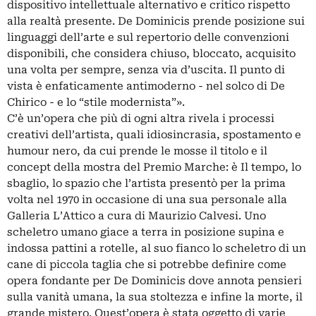
dispositivo intellettuale alternativo e critico rispetto
alla realtà presente. De Dominicis prende posizione sui
linguaggi dell’arte e sul repertorio delle convenzioni
disponibili, che considera chiuso, bloccato, acquisito
una volta per sempre, senza via d’uscita. Il punto di
vista è enfaticamente antimoderno - nel solco di De
Chirico - e lo “stile modernista”».
C’è un’opera che più di ogni altra rivela i processi
creativi dell’artista, quali idiosincrasia, spostamento e
humour nero, da cui prende le mosse il titolo e il
concept della mostra del Premio Marche: è Il tempo, lo
sbaglio, lo spazio che l’artista presentò per la prima
volta nel 1970 in occasione di una sua personale alla
Galleria L’Attico a cura di Maurizio Calvesi. Uno
scheletro umano giace a terra in posizione supina e
indossa pattini a rotelle, al suo fianco lo scheletro di un
cane di piccola taglia che si potrebbe definire come
opera fondante per De Dominicis dove annota pensieri
sulla vanità umana, la sua stoltezza e infine la morte, il
grande mistero. Quest’opera è stata oggetto di varie