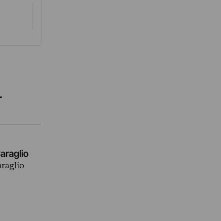
L
Caraglio
araglio