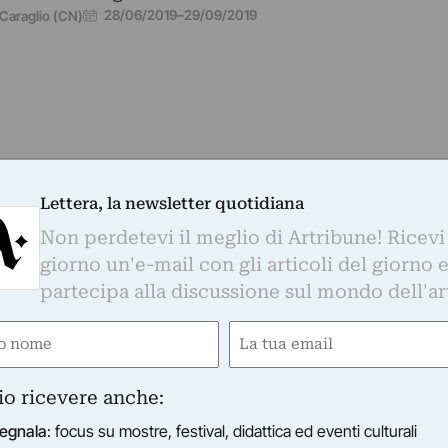
28/06/2019
–
29/09/2019
Caraglio (CN)
ATOIO DI CARAGLIO - MUSEO DEL SETIFICIO PIEMONTESE
izabeth Aro - Le fil du monde
Lettera, la newsletter quotidiana
esposizione “Le fil du monde. Migrazioni e identità nell’o
Non perdetevi il meglio di Artribune! Ricevi
izabeth Aro”, a cura di Elena Inchingolo e Paola Stroppi
giorno un'e-mail con gli articoli del giorno 
27/10/2018
–
06/01/2019
Caraglio (CN)
partecipa alla discussione sul mondo dell'ar
e
Email
ired)
(Required)
ATOIO DI CARAGLIO - MUSEO DEL SETIFICIO PIEMONTESE
 collezionista di moda
io ricevere anche:
iti e documenti dalla raccolta di Francesco Campidori.
egnala
: focus su mostre, festival, didattica ed eventi culturali
06/07/2018
–
16/09/2018
Caraglio (CN)