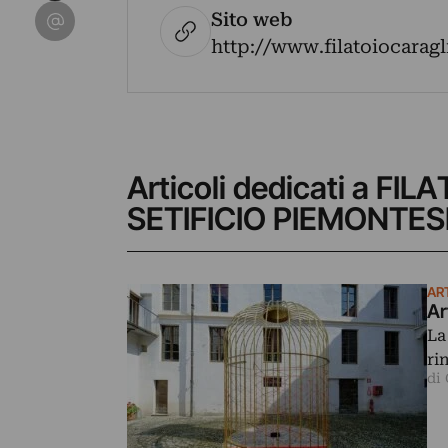
Condividi su Email
Sito web
http://www.filatoiocaragli
Articoli dedicati a F
SETIFICIO PIEMONTES
AR
Ar
La
ri
di 