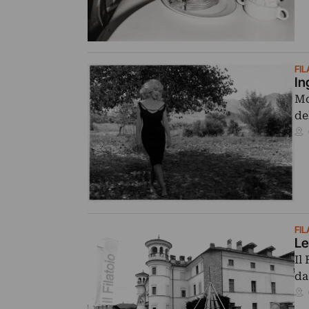
FIL
In
Mo
de
FIL
Le
Il
da