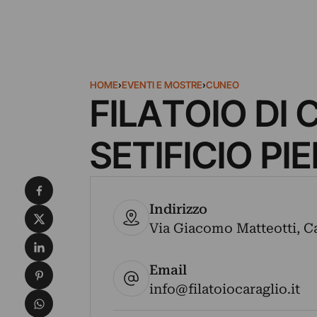
HOME
›
EVENTI E MOSTRE
›
CUNEO
FILATOIO DI
SETIFICIO P
Condividi su Facebook
Indirizzo
Condividi su X
Via Giacomo Matteotti, Car
Condividi su LinkedIn
Email
Condividi su Pinterest
info@filatoiocaraglio.it
Condividi su WhatsApp