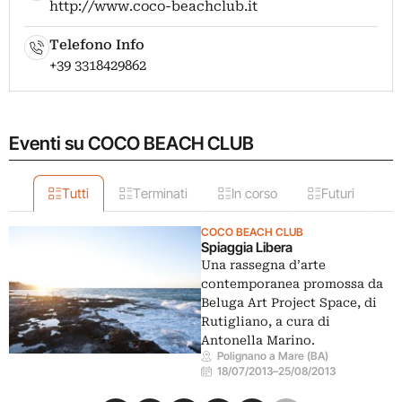
http://www.coco-beachclub.it
Telefono Info
+39 3318429862
Eventi su COCO BEACH CLUB
Tutti
Terminati
In corso
Futuri
COCO BEACH CLUB
Spiaggia Libera
Una rassegna d’arte
contemporanea promossa da
Beluga Art Project Space, di
Rutigliano, a cura di
Antonella Marino.
Polignano a Mare (BA)
18/07/2013
–
25/08/2013