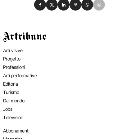
Condividi su Facebook
Condividi su X
Condividi su LinkedIn
Condividi su Pinterest
Condividi su WhatsApp
Condividi su Email
Artribune
Arti visive
Progetto
Professioni
Arti performative
Editoria
Turismo
Dal mondo
Jobs
Television
Abbonamenti