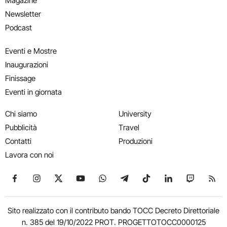
Magazine
Newsletter
Podcast
Eventi e Mostre
Inaugurazioni
Finissage
Eventi in giornata
Chi siamo
University
Pubblicità
Travel
Contatti
Produzioni
Lavora con noi
Seguici su Facebook
Seguici su Instagram
Seguici su X
Seguici su YouTube
Seguici su WhatsApp
Seguici su Telegram
Seguici su TikTok
Seguici su Link
Seguici su
Segui
Sito realizzato con il contributo bando TOCC Decreto Direttoriale
n. 385 del 19/10/2022 PROT. PROGETTOTOCC0000125