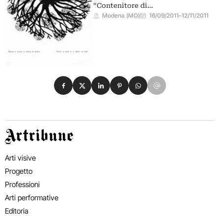
“Contenitore di…
Modena (MO)
16/09/2011
–
12/11/2011
Condividi su Facebook
Condividi su X
Condividi su LinkedIn
Condividi su Pinterest
Condividi su WhatsApp
Condividi su Email
Artribune
Arti visive
Progetto
Professioni
Arti performative
Editoria