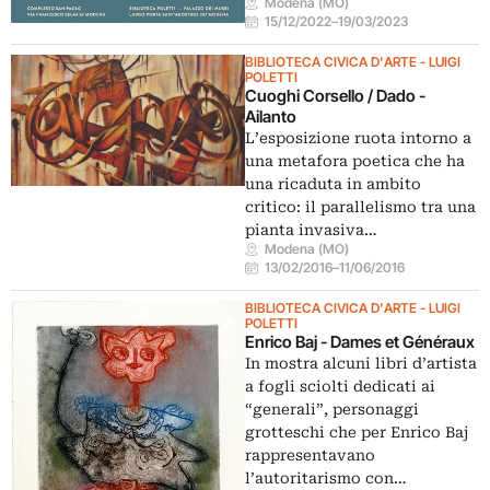
Modena (MO)
15/12/2022
–
19/03/2023
BIBLIOTECA CIVICA D'ARTE - LUIGI
POLETTI
Cuoghi Corsello / Dado -
Ailanto
L’esposizione ruota intorno a
una metafora poetica che ha
una ricaduta in ambito
critico: il parallelismo tra una
pianta invasiva…
Modena (MO)
13/02/2016
–
11/06/2016
BIBLIOTECA CIVICA D'ARTE - LUIGI
POLETTI
Enrico Baj - Dames et Généraux
In mostra alcuni libri d’artista
a fogli sciolti dedicati ai
“generali”, personaggi
grotteschi che per Enrico Baj
rappresentavano
l’autoritarismo con…