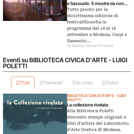
e Sassuolo. 5 mostre da non
perdere
Tutto pronto per la
diciottesima edizione di
festivalfilosofia in
programma dal 14 al 16
settembre a Modena, Carpi e
Sassuolo:…
di Mariacristina Ferraioli
Eventi su BIBLIOTECA CIVICA D'ARTE - LUIGI
POLETTI
Tutti
Terminati
In corso
Futuri
BIBLIOTECA CIVICA D'ARTE - LUIGI
POLETTI
La collezione rivelata
Alla Biblioteca Poletti
duecento stampe originali e
libri d’artista del Laboratorio
d’Arte Grafica di Modena.