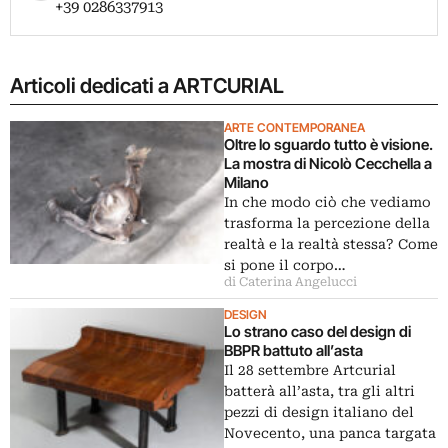
+39 0286337913
Articoli dedicati a ARTCURIAL
ARTE CONTEMPORANEA
Oltre lo sguardo tutto è visione.
La mostra di Nicolò Cecchella a
Milano
In che modo ciò che vediamo
trasforma la percezione della
realtà e la realtà stessa? Come
si pone il corpo…
di Caterina Angelucci
DESIGN
Lo strano caso del design di
BBPR battuto all’asta
Il 28 settembre Artcurial
batterà all’asta, tra gli altri
pezzi di design italiano del
Novecento, una panca targata