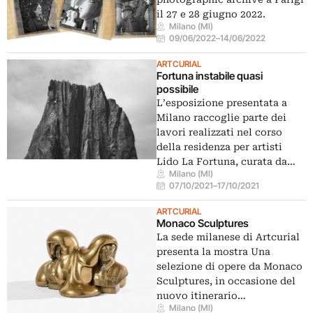
il 27 e 28 giugno 2022.
Milano (MI)
09/06/2022
–
14/06/2022
ARTCURIAL
Fortuna instabile quasi
possibile
L’esposizione presentata a
Milano raccoglie parte dei
lavori realizzati nel corso
della residenza per artisti
Lido La Fortuna, curata da…
Milano (MI)
07/10/2021
–
17/10/2021
ARTCURIAL
Monaco Sculptures
La sede milanese di Artcurial
presenta la mostra Una
selezione di opere da Monaco
Sculptures, in occasione del
nuovo itinerario…
Milano (MI)