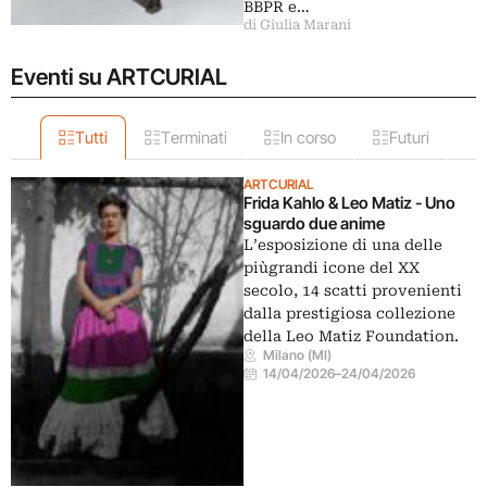
BBPR e…
di Giulia Marani
Eventi su ARTCURIAL
Tutti
Terminati
In corso
Futuri
ARTCURIAL
Frida Kahlo & Leo Matiz - Uno
sguardo due anime
L’esposizione di una delle
piùgrandi icone del XX
secolo, 14 scatti provenienti
dalla prestigiosa collezione
della Leo Matiz Foundation.
Milano (MI)
14/04/2026
–
24/04/2026