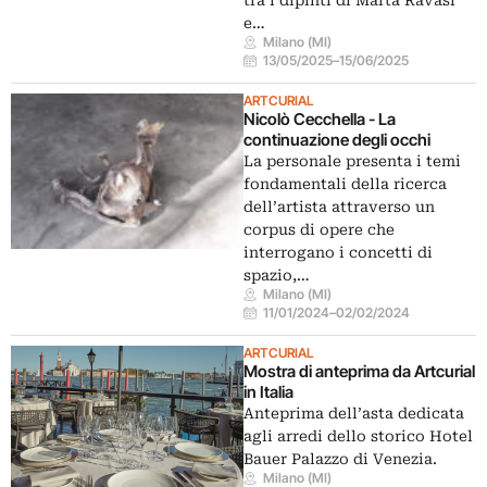
tra i dipinti di Marta Ravasi
e…
Milano (MI)
13/05/2025
–
15/06/2025
ARTCURIAL
Nicolò Cecchella - La
continuazione degli occhi
La personale presenta i temi
fondamentali della ricerca
dell’artista attraverso un
corpus di opere che
interrogano i concetti di
spazio,…
Milano (MI)
11/01/2024
–
02/02/2024
ARTCURIAL
Mostra di anteprima da Artcurial
in Italia
Anteprima dell’asta dedicata
agli arredi dello storico Hotel
Bauer Palazzo di Venezia.
Milano (MI)