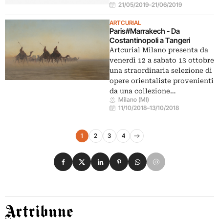
21/05/2019
–
21/06/2019
ARTCURIAL
Paris#Marrakech - Da
Costantinopoli a Tangeri
Artcurial Milano presenta da
venerdì 12 a sabato 13 ottobre
una straordinaria selezione di
opere orientaliste provenienti
da una collezione…
Milano (MI)
11/10/2018
–
13/10/2018
Navigazione eventi
1
2
3
4
Pagina successiva
Condividi su Facebook
Condividi su X
Condividi su LinkedIn
Condividi su Pinterest
Condividi su WhatsApp
Condividi su Email
Artribune