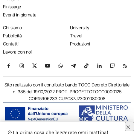
Finissage
Eventi in giornata
Chi siamo
University
Pubblicità
Travel
Contatti
Produzioni
Lavora con noi
Seguici su Facebook
Seguici su Instagram
Seguici su X
Seguici su YouTube
Seguici su WhatsApp
Seguici su Telegram
Seguici su TikTok
Seguici su Link
Seguici su
Segui
Sito realizzato con il contributo bando TOCC Decreto Direttoriale
n. 385 del 19/10/2022 PROT. PROGETTOTOCC0000125
COR15906233 CUPC87J23001080008
La prima cosa che leggerete ogni mattina!