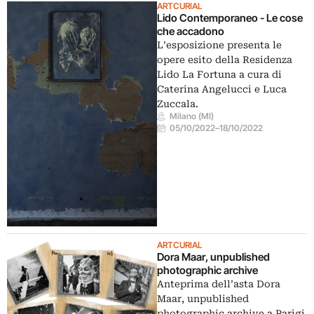
ARTCURIAL
Lido Contemporaneo - Le cose
che accadono
L’esposizione presenta le
opere esito della Residenza
Lido La Fortuna a cura di
Caterina Angelucci e Luca
Zuccala.
Milano (MI)
05/10/2022
–
18/10/2022
ARTCURIAL
Dora Maar, unpublished
photographic archive
Anteprima dell’asta Dora
Maar, unpublished
photographic archive a Parigi