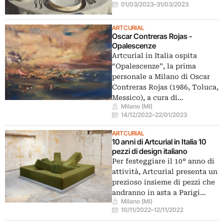
01/03/2023
–
31/03/2023
ARTCURIAL
Oscar Contreras Rojas -
Opalescenze
Artcurial in Italia ospita
“Opalescenze”, la prima
personale a Milano di Oscar
Contreras Rojas (1986, Toluca,
Messico), a cura di…
Milano (MI)
14/12/2022
–
22/01/2023
ARTCURIAL
10 anni di Artcurial in Italia 10
pezzi di design italiano
Per festeggiare il 10° anno di
attività, Artcurial presenta un
prezioso insieme di pezzi che
andranno in asta a Parigi…
Milano (MI)
10/11/2022
–
12/11/2022