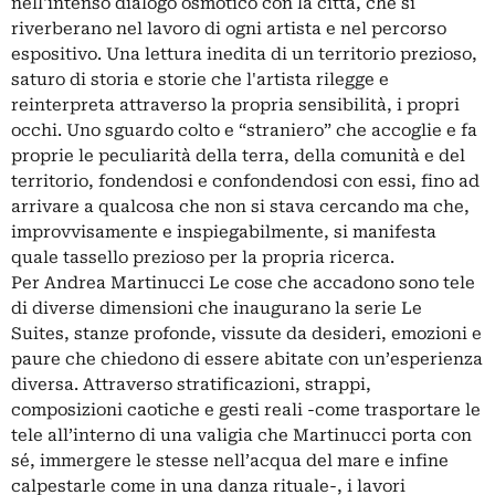
nell'intenso dialogo osmotico con la città, che si
riverberano nel lavoro di ogni artista e nel percorso
espositivo. Una lettura inedita di un territorio prezioso,
saturo di storia e storie che l'artista rilegge e
reinterpreta attraverso la propria sensibilità, i propri
occhi. Uno sguardo colto e “straniero” che accoglie e fa
proprie le peculiarità della terra, della comunità e del
territorio, fondendosi e confondendosi con essi, fino ad
arrivare a qualcosa che non si stava cercando ma che,
improvvisamente e inspiegabilmente, si manifesta
quale tassello prezioso per la propria ricerca.
Per Andrea Martinucci Le cose che accadono sono tele
di diverse dimensioni che inaugurano la serie Le
Suites, stanze profonde, vissute da desideri, emozioni e
paure che chiedono di essere abitate con un’esperienza
diversa. Attraverso stratificazioni, strappi,
composizioni caotiche e gesti reali -come trasportare le
tele all’interno di una valigia che Martinucci porta con
sé, immergere le stesse nell’acqua del mare e infine
calpestarle come in una danza rituale-, i lavori