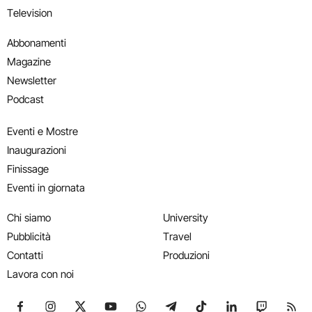
Television
Abbonamenti
Magazine
Newsletter
Podcast
Eventi e Mostre
Inaugurazioni
Finissage
Eventi in giornata
Chi siamo
University
Pubblicità
Travel
Contatti
Produzioni
Lavora con noi
Seguici su Facebook
Seguici su Instagram
Seguici su X
Seguici su YouTube
Seguici su WhatsApp
Seguici su Telegram
Seguici su TikTok
Seguici su Link
Seguici su
Segui