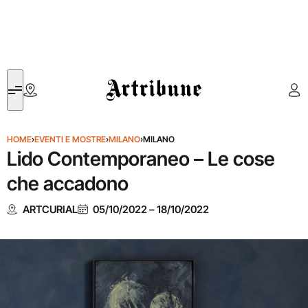
Artribune
HOME
›
EVENTI E MOSTRE
›
MILANO
›
MILANO
Lido Contemporaneo – Le cose
che accadono
ARTCURIAL
05/10/2022
–
18/10/2022