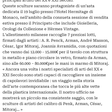
principali artisti del XX e XXI Secolo.
Queste sculture saranno protagoniste di un’asta
dedicata il 19 luglio presso l’Hotel Hermitage di
Monaco, nell’ambito della consueta sessione di vendita
estiva presso il Principato che include Gioielleria,
Orologi da Collezione e Hèrmes Vintage.
L’allestimento milanese raccoglie 7 preziosi lotti,
firmati dagli artisti : A. R. Penck, Arman, André Masson,
César, Igor Mitoraj, Joannis Avramidis, con quotazioni
che vanno dai 12.000 - 15.000€ per il tavolo con struttura
in metallo e piano circolare in vetro, firmato da Arman,
sino alle 60.000 – 80.000€per le mani in marmo di Mitoraj.
« Ancora una volta i nostri specialisti di arti del XX e
XXI Secolo sono stati capaci di raccogliere un insieme
di capolavori invidiabile : un viaggio nella storia
dell’arte contemporanea che tocca le più alte vette
della plastica internazionale. Il nostro ufficio ne
mostrerà un piccolo ma consistente saggio, con le
sculture di artisti del calibro di Penk, Arman, César,
Mitoraj… »