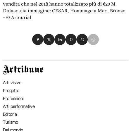
vendita che nel 2018 hanno totalizzato più di €20 M.
Didascalia immagine: CESAR, Hommage à Mao, Bronze
- © Artcurial
Condividi su Facebook
Condividi su X
Condividi su LinkedIn
Condividi su Pinterest
Condividi su WhatsApp
Condividi su Email
Artribune
Arti visive
Progetto
Professioni
Arti performative
Editoria
Turismo
Dal mondo