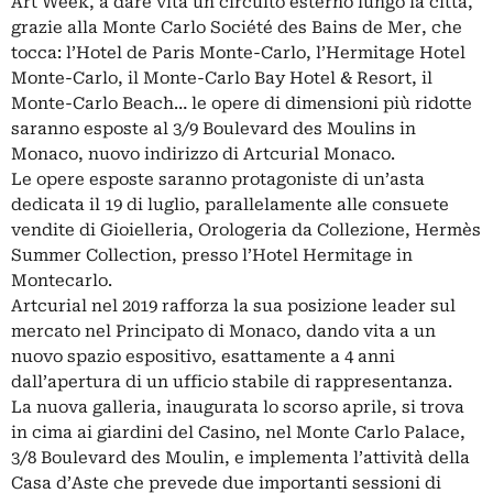
Art Week, a dare vita un circuito esterno lungo la città,
grazie alla Monte Carlo Société des Bains de Mer, che
tocca: l’Hotel de Paris Monte-Carlo, l’Hermitage Hotel
Monte-Carlo, il Monte-Carlo Bay Hotel & Resort, il
Monte-Carlo Beach… le opere di dimensioni più ridotte
saranno esposte al 3/9 Boulevard des Moulins in
Monaco, nuovo indirizzo di Artcurial Monaco.
Le opere esposte saranno protagoniste di un’asta
dedicata il 19 di luglio, parallelamente alle consuete
vendite di Gioielleria, Orologeria da Collezione, Hermès
Summer Collection, presso l’Hotel Hermitage in
Montecarlo.
Artcurial nel 2019 rafforza la sua posizione leader sul
mercato nel Principato di Monaco, dando vita a un
nuovo spazio espositivo, esattamente a 4 anni
dall’apertura di un ufficio stabile di rappresentanza.
La nuova galleria, inaugurata lo scorso aprile, si trova
in cima ai giardini del Casino, nel Monte Carlo Palace,
3/8 Boulevard des Moulin, e implementa l’attività della
Casa d’Aste che prevede due importanti sessioni di