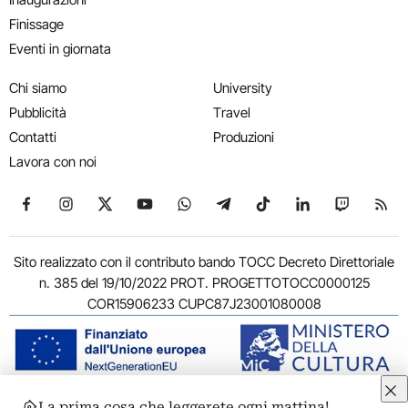
Finissage
Eventi in giornata
Chi siamo
University
Pubblicità
Travel
Contatti
Produzioni
Lavora con noi
Seguici su Facebook
Seguici su Instagram
Seguici su X
Seguici su YouTube
Seguici su WhatsApp
Seguici su Telegram
Seguici su TikTok
Seguici su Link
Seguici su
Segui
Sito realizzato con il contributo bando TOCC Decreto Direttoriale
n. 385 del 19/10/2022 PROT. PROGETTOTOCC0000125
COR15906233 CUPC87J23001080008
La prima cosa che leggerete ogni mattina!