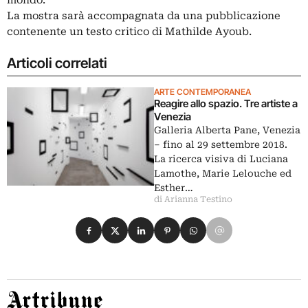
mondo.
La mostra sarà accompagnata da una pubblicazione
contenente un testo critico di Mathilde Ayoub.
Articoli correlati
ARTE CONTEMPORANEA
Reagire allo spazio. Tre artiste a
Venezia
Galleria Alberta Pane, Venezia
‒ fino al 29 settembre 2018.
La ricerca visiva di Luciana
Lamothe, Marie Lelouche ed
Esther…
di Arianna Testino
Condividi su Facebook
Condividi su X
Condividi su LinkedIn
Condividi su Pinterest
Condividi su WhatsApp
Condividi su Email
Artribune