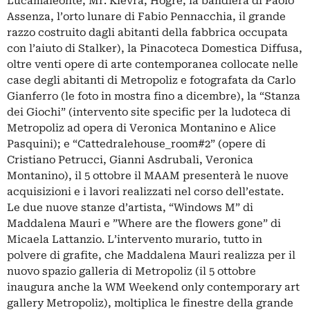
Lucamaleonte, Mr. Klevra, Hogre, la bandiera di Paolo
Assenza, l’orto lunare di Fabio Pennacchia, il grande
razzo costruito dagli abitanti della fabbrica occupata
con l’aiuto di Stalker), la Pinacoteca Domestica Diffusa,
oltre venti opere di arte contemporanea collocate nelle
case degli abitanti di Metropoliz e fotografata da Carlo
Gianferro (le foto in mostra fino a dicembre), la “Stanza
dei Giochi” (intervento site specific per la ludoteca di
Metropoliz ad opera di Veronica Montanino e Alice
Pasquini); e “Cattedralehouse_room#2” (opere di
Cristiano Petrucci, Gianni Asdrubali, Veronica
Montanino), il 5 ottobre il MAAM presenterà le nuove
acquisizioni e i lavori realizzati nel corso dell’estate.
Le due nuove stanze d’artista, “Windows M” di
Maddalena Mauri e ”Where are the flowers gone” di
Micaela Lattanzio. L’intervento murario, tutto in
polvere di grafite, che Maddalena Mauri realizza per il
nuovo spazio galleria di Metropoliz (il 5 ottobre
inaugura anche la WM Weekend only contemporary art
gallery Metropoliz), moltiplica le finestre della grande