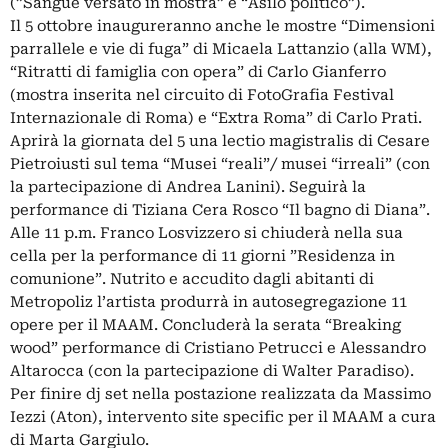
(”Sangue versato in mostra” e “Asilo politico”).
Il 5 ottobre inaugureranno anche le mostre “Dimensioni
parrallele e vie di fuga” di Micaela Lattanzio (alla WM),
“Ritratti di famiglia con opera” di Carlo Gianferro
(mostra inserita nel circuito di FotoGrafia Festival
Internazionale di Roma) e “Extra Roma” di Carlo Prati.
Aprirà la giornata del 5 una lectio magistralis di Cesare
Pietroiusti sul tema “Musei “reali”/ musei “irreali” (con
la partecipazione di Andrea Lanini). Seguirà la
performance di Tiziana Cera Rosco “Il bagno di Diana”.
Alle 11 p.m. Franco Losvizzero si chiuderà nella sua
cella per la performance di 11 giorni ”Residenza in
comunione”. Nutrito e accudito dagli abitanti di
Metropoliz l’artista produrrà in autosegregazione 11
opere per il MAAM. Concluderà la serata “Breaking
wood” performance di Cristiano Petrucci e Alessandro
Altarocca (con la partecipazione di Walter Paradiso).
Per finire dj set nella postazione realizzata da Massimo
Iezzi (Aton), intervento site specific per il MAAM a cura
di Marta Gargiulo.