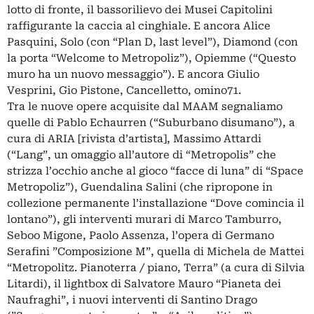
lotto di fronte, il bassorilievo dei Musei Capitolini
raffigurante la caccia al cinghiale. E ancora Alice
Pasquini, Solo (con “Plan D, last level”), Diamond (con
la porta “Welcome to Metropoliz”), Opiemme (“Questo
muro ha un nuovo messaggio”). E ancora Giulio
Vesprini, Gio Pistone, Cancelletto, omino71.
Tra le nuove opere acquisite dal MAAM segnaliamo
quelle di Pablo Echaurren (“Suburbano disumano”), a
cura di ARIA [rivista d’artista], Massimo Attardi
(“Lang”, un omaggio all’autore di “Metropolis” che
strizza l’occhio anche al gioco “facce di luna” di “Space
Metropoliz”), Guendalina Salini (che ripropone in
collezione permanente l’installazione “Dove comincia il
lontano”), gli interventi murari di Marco Tamburro,
Seboo Migone, Paolo Assenza, l’opera di Germano
Serafini ”Composizione M”, quella di Michela de Mattei
“Metropolitz. Pianoterra / piano, Terra” (a cura di Silvia
Litardi), il lightbox di Salvatore Mauro “Pianeta dei
Naufraghi”, i nuovi interventi di Santino Drago