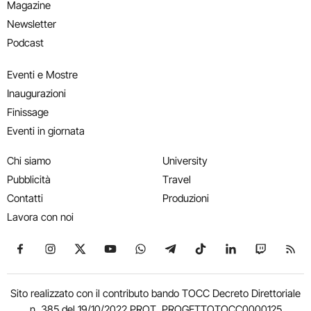
Magazine
Newsletter
Podcast
Eventi e Mostre
Inaugurazioni
Finissage
Eventi in giornata
Chi siamo
University
Pubblicità
Travel
Contatti
Produzioni
Lavora con noi
Seguici su Facebook
Seguici su Instagram
Seguici su X
Seguici su YouTube
Seguici su WhatsApp
Seguici su Telegram
Seguici su TikTok
Seguici su Link
Seguici su
Segui
Sito realizzato con il contributo bando TOCC Decreto Direttoriale
n. 385 del 19/10/2022 PROT. PROGETTOTOCC0000125