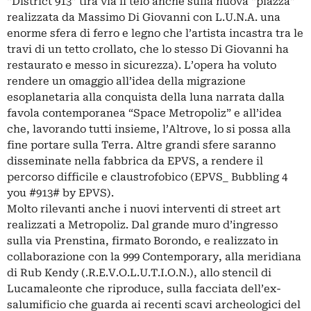
“District 913” tira via il telo anche sulla nuova “piazza”
realizzata da Massimo Di Giovanni con L.U.N.A. una
enorme sfera di ferro e legno che l’artista incastra tra le
travi di un tetto crollato, che lo stesso Di Giovanni ha
restaurato e messo in sicurezza). L’opera ha voluto
rendere un omaggio all’idea della migrazione
esoplanetaria alla conquista della luna narrata dalla
favola contemporanea “Space Metropoliz” e all’idea
che, lavorando tutti insieme, l’Altrove, lo si possa alla
fine portare sulla Terra. Altre grandi sfere saranno
disseminate nella fabbrica da EPVS, a rendere il
percorso difficile e claustrofobico (EPVS_ Bubbling 4
you #913# by EPVS).
Molto rilevanti anche i nuovi interventi di street art
realizzati a Metropoliz. Dal grande muro d’ingresso
sulla via Prenstina, firmato Borondo, e realizzato in
collaborazione con la 999 Contemporary, alla meridiana
di Rub Kendy (.R.E.V.O.L.U.T.I.O.N.), allo stencil di
Lucamaleonte che riproduce, sulla facciata dell’ex-
salumificio che guarda ai recenti scavi archeologici del