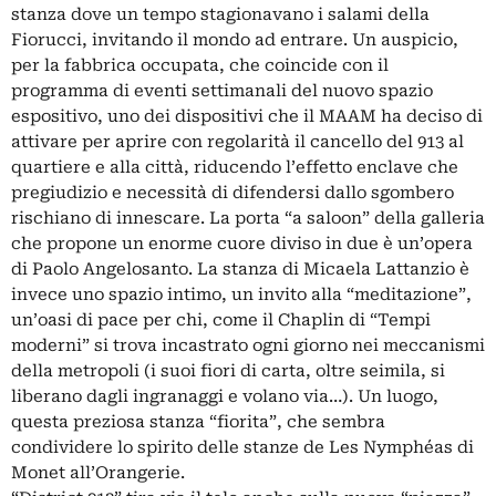
stanza dove un tempo stagionavano i salami della
Fiorucci, invitando il mondo ad entrare. Un auspicio,
per la fabbrica occupata, che coincide con il
programma di eventi settimanali del nuovo spazio
espositivo, uno dei dispositivi che il MAAM ha deciso di
attivare per aprire con regolarità il cancello del 913 al
quartiere e alla città, riducendo l’effetto enclave che
pregiudizio e necessità di difendersi dallo sgombero
rischiano di innescare. La porta “a saloon” della galleria
che propone un enorme cuore diviso in due è un’opera
di Paolo Angelosanto. La stanza di Micaela Lattanzio è
invece uno spazio intimo, un invito alla “meditazione”,
un’oasi di pace per chi, come il Chaplin di “Tempi
moderni” si trova incastrato ogni giorno nei meccanismi
della metropoli (i suoi fiori di carta, oltre seimila, si
liberano dagli ingranaggi e volano via…). Un luogo,
questa preziosa stanza “fiorita”, che sembra
condividere lo spirito delle stanze de Les Nymphéas di
Monet all’Orangerie.