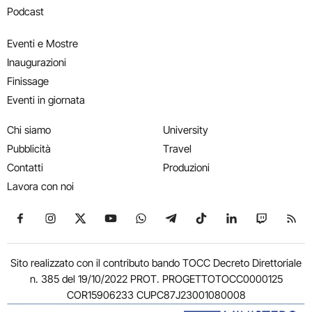
Podcast
Eventi e Mostre
Inaugurazioni
Finissage
Eventi in giornata
Chi siamo
University
Pubblicità
Travel
Contatti
Produzioni
Lavora con noi
Seguici su Facebook
Seguici su Instagram
Seguici su X
Seguici su YouTube
Seguici su WhatsApp
Seguici su Telegram
Seguici su TikTok
Seguici su Link
Seguici su
Segui
Sito realizzato con il contributo bando TOCC Decreto Direttoriale
n. 385 del 19/10/2022 PROT. PROGETTOTOCC0000125
COR15906233 CUPC87J23001080008