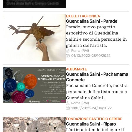
EX ELETTROFONICA
Guendalina Salini - Parade
Parade, nuovo progetto
espositivo di Guendalina
Salini e seconda personale in
galleria dell’artista.
Roma (RM)
01/10/2022
–
28/10/2022
ALBUMARTE
Guendalina Salini - Pachamama
Concrete
Pachamama Concrete, mostra
personale dell’artista romana
Guendalina Salini.
Roma (RM)
18/05/2022
–
24/06/2022
FONDAZIONE PASTIFICIO CERERE
Guendalina Salini - Riparo
L’artista intende indagare il