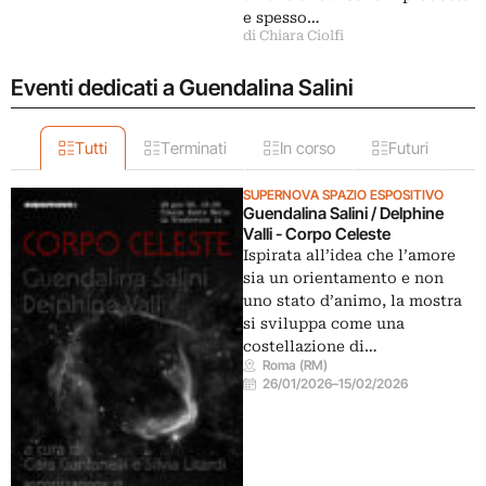
e spesso…
di Chiara Ciolfi
Eventi dedicati a Guendalina Salini
Tutti
Terminati
In corso
Futuri
SUPERNOVA SPAZIO ESPOSITIVO
Guendalina Salini / Delphine
Valli - Corpo Celeste
Ispirata all’idea che l’amore
sia un orientamento e non
uno stato d’animo, la mostra
si sviluppa come una
costellazione di…
Roma (RM)
26/01/2026
–
15/02/2026