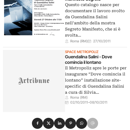
Questo catalogo nasce per
documentare il lavoro svolto
da Guendalina Salini
nell’ambito della mostra
Segreto Manifesto, che si è
svolta…
Roma (RM)
27/10/2011
SPACE METROPOLIZ
Guendalina Salini - Dove
comincia il lontano
Il Metropoliz apre le porte per
inaugurare “Dove comincia il
lontano” installazione site-
specific di Guendalina Salini
a cura di Silvia…
Roma (RM)
02/10/2011
–
08/10/2011
Condividi su Facebook
Condividi su X
Condividi su LinkedIn
Condividi su Pinterest
Condividi su WhatsApp
Condividi su Email