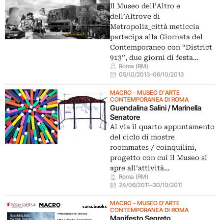
Il Museo dell’Altro e
dell’Altrove di
Metropoliz_città meticcia
partecipa alla Giornata del
Contemporaneo con “District
913”, due giorni di festa…
Roma (RM)
05/10/2013
–
06/10/2013
MACRO - MUSEO D'ARTE
CONTEMPORANEA DI ROMA
Guendalina Salini / Marinella
Senatore
Al via il quarto appuntamento
del ciclo di mostre
roommates / coinquilini,
progetto con cui il Museo si
apre all’attività…
Roma (RM)
24/06/2011
–
30/10/2011
MACRO - MUSEO D'ARTE
CONTEMPORANEA DI ROMA
Manifesto Segreto