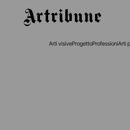
Artribune
Arti visive
Progetto
Professioni
Arti 