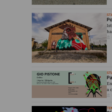
ST
Po
Is
ha
ST
Pa
En
a 
TE