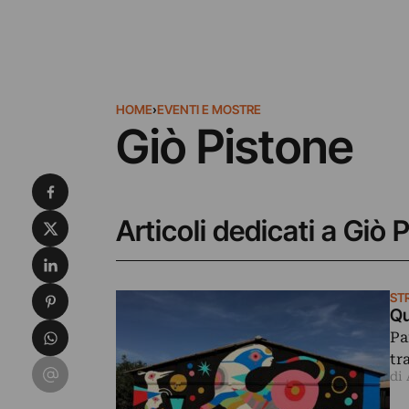
HOME
›
EVENTI E MOSTRE
Giò Pistone
Condividi su Facebook
Condividi su X
Articoli dedicati a Giò 
Condividi su LinkedIn
Condividi su Pinterest
ST
Qu
Condividi su WhatsApp
Pa
tr
Condividi su Email
di