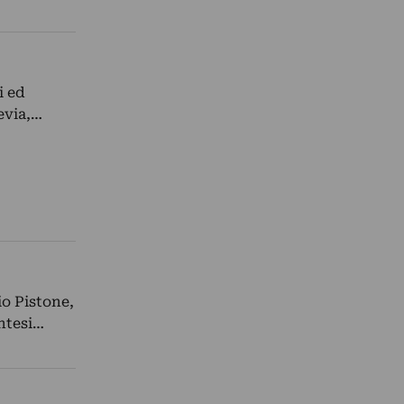
i ed
evia,…
io Pistone,
entesi…