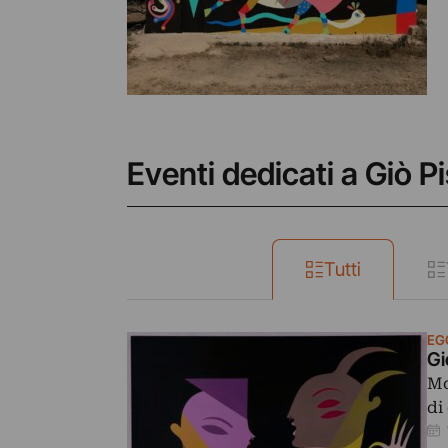
Eventi dedicati a Giò P
Tutti
EG
Gi
Mo
di