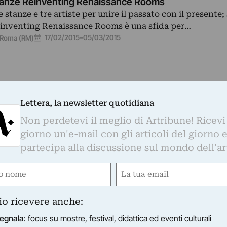
anze Reinventing Renaissance Rooms
e stanze e tre artiste per unire il passato con il presente;
inventing Renaissance Rooms è una sfida per…
17/02/2015
–
05/03/2015
Roma (RM)
Lettera, la newsletter quotidiana
Non perdetevi il meglio di Artribune! Ricevi
CRO - MUSEO D'ARTE CONTEMPORANEA DI ROMA
giorno un'e-mail con gli articoli del giorno 
acks - Linguaggi d’arte urbana
partecipa alla discussione sul mondo dell'ar
lla casuale normalità della città fa irruzione con il suo 
ggettivo l’artista, che utilizza il teatro urbano come sce
e
Email
09/12/2014
–
10/01/2015
Roma (RM)
gatorio)
(Obbligatorio)
io ricevere anche:
egnala
: focus su mostre, festival, didattica ed eventi culturali