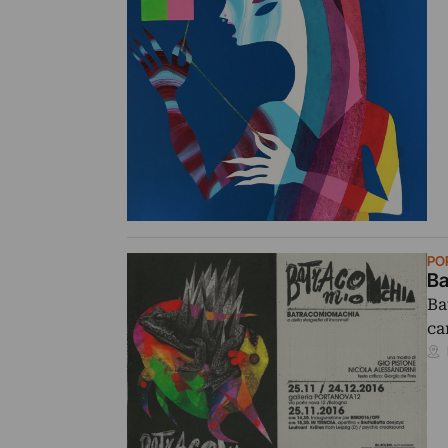
PO
Ba
Ba
ca