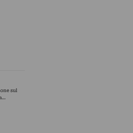
ione sul
na…