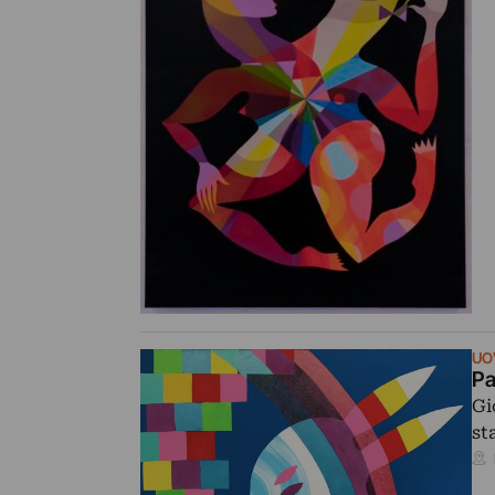
UO
Pa
Gi
st