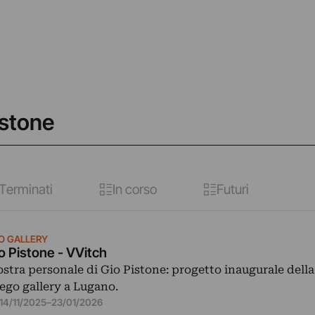
istone
Terminati
In corso
Futuri
O GALLERY
o Pistone - VVitch
stra personale di Gio Pistone: progetto inaugurale della
 ego gallery a Lugano.
14/11/2025
–
23/01/2026