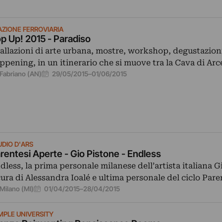
AZIONE FERROVIARIA
p Up! 2015 - Paradiso
tallazioni di arte urbana, mostre, workshop, degustazion
ppening, in un itinerario che si muove tra la Cava di Arc
29/05/2015
–
01/06/2015
Fabriano (AN)
UDIO D'ARS
rentesi Aperte - Gio Pistone - Endless
dless, la prima personale milanese dell’artista italiana G
cura di Alessandra Ioalé e ultima personale del ciclo Par
01/04/2015
–
28/04/2015
Milano (MI)
MPLE UNIVERSITY