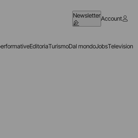
Newsletter
Account
performative
Editoria
Turismo
Dal mondo
Jobs
Television