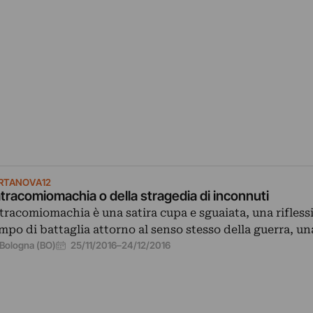
RTANOVA12
tracomiomachia o della stragedia di inconnuti
tracomiomachia è una satira cupa e sguaiata, una rifless
mpo di battaglia attorno al senso stesso della guerra, u
25/11/2016
–
24/12/2016
Bologna (BO)