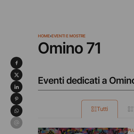
HOME
›
EVENTI E MOSTRE
Omino 71
Condividi su Facebook
Condividi su X
Eventi dedicati a Omin
Condividi su LinkedIn
Condividi su Pinterest
Condividi su WhatsApp
Tutti
Condividi su Email
PL