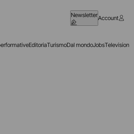
Newsletter
Account
performative
Editoria
Turismo
Dal mondo
Jobs
Television