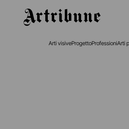
Artribune
Arti visive
Progetto
Professioni
Arti 