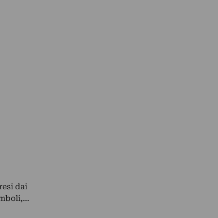
resi dai
imboli,…