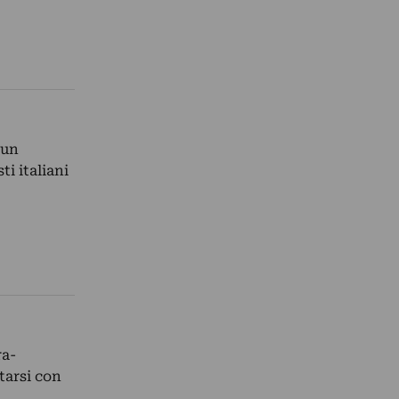
 un
i italiani
ra-
tarsi con