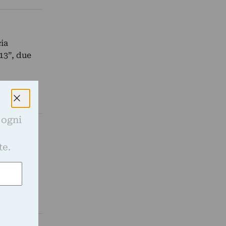
cia
13”, due
 ogni
e
te.
r