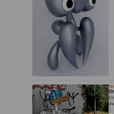
TE
Om
Un
du