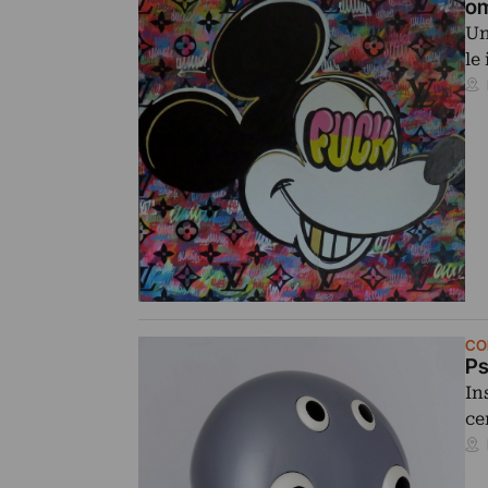
om
Un
le
CO
Ps
In
ce