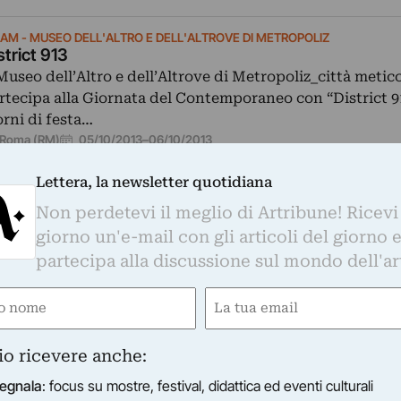
AM - MUSEO DELL'ALTRO E DELL'ALTROVE DI METROPOLIZ
strict 913
 Museo dell’Altro e dell’Altrove di Metropoliz_città metic
rtecipa alla Giornata del Contemporaneo con “District 9
orni di festa…
05/10/2013
–
06/10/2013
Roma (RM)
Lettera, la newsletter quotidiana
Non perdetevi il meglio di Artribune! Ricevi
giorno un'e-mail con gli articoli del giorno 
partecipa alla discussione sul mondo dell'ar
sposizione omino71 riscopre lo sticker come medium pe
cone pop assemblate per l’occasione…
e
Email
gatorio)
(Obbligatorio)
io ricevere anche:
egnala
: focus su mostre, festival, didattica ed eventi culturali
NKER