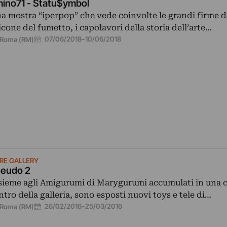
ino71 - Statu$ymbol
a mostra “iperpop” che vede coinvolte le grandi firme d
 icone del fumetto, i capolavori della storia dell’arte…
07/06/2018
–
10/06/2018
Roma (RM)
RE GALLERY
eudo 2
sieme agli Amigurumi di Marygurumi accumulati in una c
ntro della galleria, sono esposti nuovi toys e tele di…
26/02/2016
–
25/03/2016
Roma (RM)