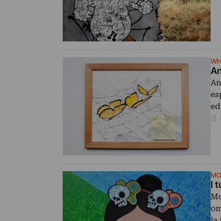
WH
An
An
es
e
MO
I 
Mo
om
la