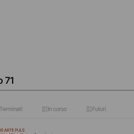
o 71
Terminati
In corso
Futuri
US ARTE PULS