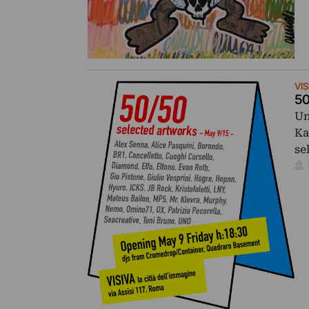
VIS
50
Un
Ka
se