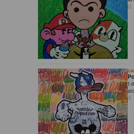
GA
Po
I 
st