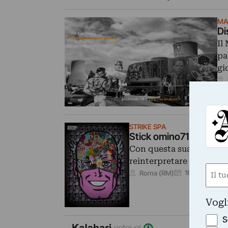
MA
Di
Il
pa
gi
STRIKE SPA
Stick omino71 World
Con questa sua ultima e
reinterpretare le sue i
Nom
16/05/2013
Roma (RM)
(Obbli
Nome
Vogl
S
BU