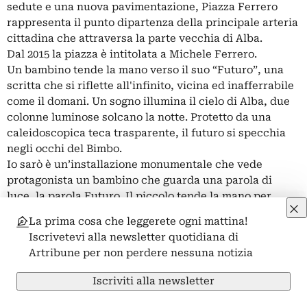
sedute e una nuova pavimentazione, Piazza Ferrero
rappresenta il punto dipartenza della principale arteria
cittadina che attraversa la parte vecchia di Alba.
Dal 2015 la piazza è intitolata a Michele Ferrero.
Un bambino tende la mano verso il suo “Futuro”, una
scritta che si riflette all'infinito, vicina ed inafferrabile
come il domani. Un sogno illumina il cielo di Alba, due
colonne luminose solcano la notte. Protetto da una
caleidoscopica teca trasparente, il futuro si specchia
negli occhi del Bimbo.
Io sarò è un’installazione monumentale che vede
protagonista un bambino che guarda una parola di
luce, la parola Futuro. Il piccolo tende la mano per
toccarla come a provare ad impadronirsene, ma una
La prima cosa che leggerete ogni mattina!
spessa lastra di vetro impedisce il contatto.
Iscrivetevi alla newsletter quotidiana di
La parola Futuro si rispecchia all’infinito all’interno
Artribune per non perdere nessuna notizia
della grande teca di cristallo per evocarne l’immensità;
intorno, due lunghi fasci di luce si innalzano come
Iscriviti alla newsletter
colonne senza fine nel buio del cielo notturno di Alba a
simboleggiare l’infinito anche fuori dall’opera.