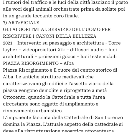
I rumori del traffico e le luci della città lasciano il posto
alle voci degli animali orchestrate prima da soliste poi
in un grande toccante coro finale.
7) ARTeFICIALE
GLI ALGORITMI AL SERVIZIO DELL'UOMO PER
RISCRIVERE I CANONI DELLA BELLEZZA
2021 – Intervento su paesaggio e architettura - Torre
layher – videoproiettori 21k – diffusori audio – luci
architetturali – proiezioni gobos – luci teste mobili
PIAZZA RISORGIMENTO – Alba
Piazza Risorgimento è il cuore del centro storico di
Alba. Le antiche strutture medievali che
caratterizzavano gli edifici e l'assetto viario della
piazza vengono demolite e riprogettate a metà
Ottocento, quando la Cattedrale e tutta l'area
circostante sono oggetto di ampliamento e
rinnovamento urbanistico.
L'imponente facciata della Cattedrale di San Lorenzo
domina la Piazza. L'attuale aspetto della cattedrale si
deve alla ristrutturazione neogotica ottocentesca,