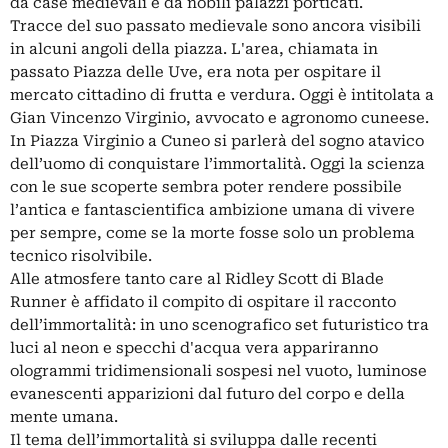
da case medievali e da nobili palazzi porticati.
Tracce del suo passato medievale sono ancora visibili
in alcuni angoli della piazza. L'area, chiamata in
passato Piazza delle Uve, era nota per ospitare il
mercato cittadino di frutta e verdura. Oggi è intitolata a
Gian Vincenzo Virginio, avvocato e agronomo cuneese.
In Piazza Virginio a Cuneo si parlerà del sogno atavico
dell’uomo di conquistare l’immortalità. Oggi la scienza
con le sue scoperte sembra poter rendere possibile
l’antica e fantascientifica ambizione umana di vivere
per sempre, come se la morte fosse solo un problema
tecnico risolvibile.
Alle atmosfere tanto care al Ridley Scott di Blade
Runner è affidato il compito di ospitare il racconto
dell’immortalità: in uno scenografico set futuristico tra
luci al neon e specchi d'acqua vera appariranno
ologrammi tridimensionali sospesi nel vuoto, luminose
evanescenti apparizioni dal futuro del corpo e della
mente umana.
Il tema dell’immortalità si sviluppa dalle recenti