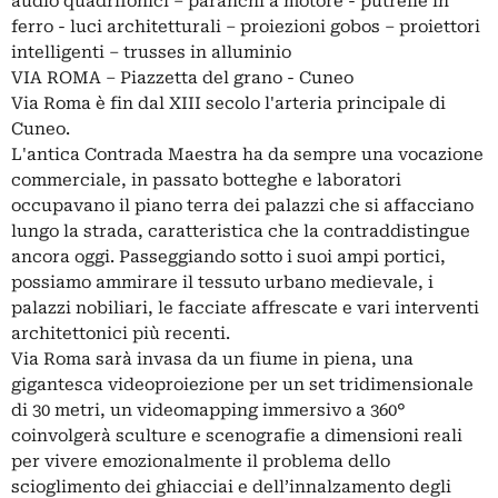
audio quadrifonici – paranchi a motore - putrelle in
ferro - luci architetturali – proiezioni gobos – proiettori
intelligenti – trusses in alluminio
VIA ROMA – Piazzetta del grano - Cuneo
Via Roma è fin dal XIII secolo l'arteria principale di
Cuneo.
L'antica Contrada Maestra ha da sempre una vocazione
commerciale, in passato botteghe e laboratori
occupavano il piano terra dei palazzi che si affacciano
lungo la strada, caratteristica che la contraddistingue
ancora oggi. Passeggiando sotto i suoi ampi portici,
possiamo ammirare il tessuto urbano medievale, i
palazzi nobiliari, le facciate affrescate e vari interventi
architettonici più recenti.
Via Roma sarà invasa da un fiume in piena, una
gigantesca videoproiezione per un set tridimensionale
di 30 metri, un videomapping immersivo a 360°
coinvolgerà sculture e scenografie a dimensioni reali
per vivere emozionalmente il problema dello
scioglimento dei ghiacciai e dell’innalzamento degli