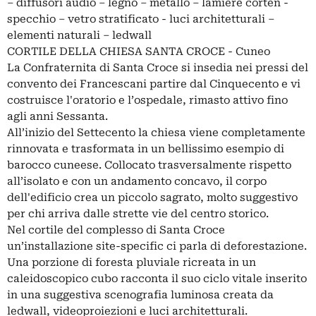
– diffusori audio – legno – metallo – lamiere corten -
specchio – vetro stratificato - luci architetturali –
elementi naturali – ledwall
CORTILE DELLA CHIESA SANTA CROCE - Cuneo
La Confraternita di Santa Croce si insedia nei pressi del
convento dei Francescani partire dal Cinquecento e vi
costruisce l'oratorio e l’ospedale, rimasto attivo fino
agli anni Sessanta.
All’inizio del Settecento la chiesa viene completamente
rinnovata e trasformata in un bellissimo esempio di
barocco cuneese. Collocato trasversalmente rispetto
all’isolato e con un andamento concavo, il corpo
dell'edificio crea un piccolo sagrato, molto suggestivo
per chi arriva dalle strette vie del centro storico.
Nel cortile del complesso di Santa Croce
un’installazione site-specific ci parla di deforestazione.
Una porzione di foresta pluviale ricreata in un
caleidoscopico cubo racconta il suo ciclo vitale inserito
in una suggestiva scenografia luminosa creata da
ledwall, videoproiezioni e luci architetturali.