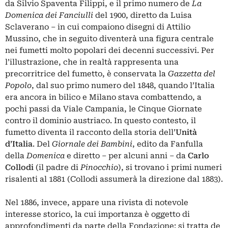
da Silvio Spaventa Filippi, e il primo numero de
La
Domenica dei Fanciulli
del 1900, diretto da Luisa
Sclaverano – in cui compaiono disegni di Attilio
Mussino, che in seguito diventerà una figura centrale
nei fumetti molto popolari dei decenni successivi. Per
l’illustrazione, che in realtà rappresenta una
precorritrice del fumetto, è conservata la
Gazzetta del
Popolo
, dal suo primo numero del 1848, quando l’Italia
era ancora in bilico e Milano stava combattendo, a
pochi passi da Viale Campania, le Cinque Giornate
contro il dominio austriaco. In questo contesto, il
fumetto diventa il racconto della storia dell’
Unità
d’Italia
. Del
Giornale dei Bambini
, edito da Fanfulla
della
Domenica
e diretto – per alcuni anni – da
Carlo
Collodi
(il padre di
Pinocchio
), si trovano i primi numeri
risalenti al 1881 (Collodi assumerà la direzione dal 1883).
Nel 1886, invece, appare una rivista di notevole
interesse storico, la cui importanza è oggetto di
approfondimenti da parte della Fondazione: si tratta de