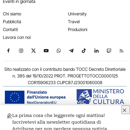
Eventi in giornata
Chi siamo
University
Pubblicità
Travel
Contatti
Produzioni
Lavora con noi
Seguici su Facebook
Seguici su Instagram
Seguici su X
Seguici su YouTube
Seguici su WhatsApp
Seguici su Telegram
Seguici su TikTok
Seguici su Link
Seguici su
Segui
Sito realizzato con il contributo bando TOCC Decreto Direttoriale
n. 385 del 19/10/2022 PROT. PROGETTOTOCC0000125
COR15906233 CUPC87J23001080008
La prima cosa che leggerete ogni mattina!
© 2011-2026 ARTRIBUNE srl – Corso Vittorio Emanuele II, 287 –
Iscrivetevi alla newsletter quotidiana di
00186 Roma - P.I. 11381581005
Artribune per non perdere nessuna notizia