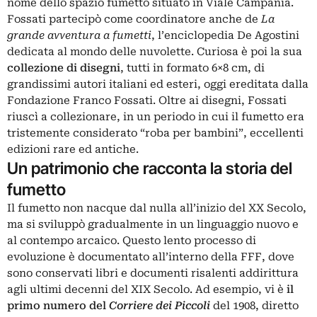
nome dello spazio fumetto situato in Viale Campania.
Fossati partecipò come coordinatore anche de
La
grande avventura a fumetti
, l’enciclopedia De Agostini
dedicata al mondo delle nuvolette. Curiosa è poi la sua
collezione di disegni
, tutti in formato 6×8 cm, di
grandissimi autori italiani ed esteri, oggi ereditata dalla
Fondazione Franco Fossati. Oltre ai disegni, Fossati
riuscì a collezionare, in un periodo in cui il fumetto era
tristemente considerato “roba per bambini”, eccellenti
edizioni rare ed antiche.
Un patrimonio che racconta la storia del
fumetto
Il fumetto non nacque dal nulla all’inizio del XX Secolo,
ma si sviluppò gradualmente in un linguaggio nuovo e
al contempo arcaico. Questo lento processo di
evoluzione è documentato all’interno della FFF, dove
sono conservati libri e documenti risalenti addirittura
agli ultimi decenni del XIX Secolo. Ad esempio, vi è
il
primo numero del
Corriere dei Piccoli
del 1908, diretto