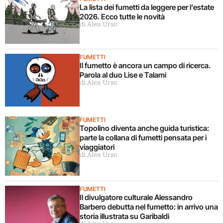
La lista dei fumetti da leggere per l’estate
2026. Ecco tutte le novità
di Alex Urso
FUMETTI
Il fumetto è ancora un campo di ricerca.
Parola al duo Lise e Talami
di Alex Urso
FUMETTI
Topolino diventa anche guida turistica:
parte la collana di fumetti pensata per i
viaggiatori
di Alex Urso
FUMETTI
Il divulgatore culturale Alessandro
Barbero debutta nel fumetto: in arrivo una
storia illustrata su Garibaldi