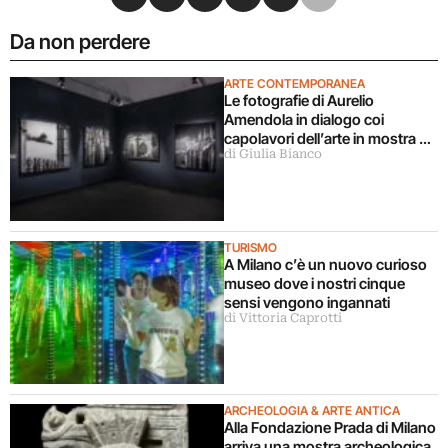
Da non perdere
ARTE CONTEMPORANEA
Le fotografie di Aurelio
Amendola in dialogo coi
capolavori dell’arte in mostra a
di Giulia Bianco
Milano
TURISMO
A Milano c’è un nuovo curioso
museo dove i nostri cinque
sensi vengono ingannati
di Vittoria Caprotti
ARCHEOLOGIA & ARTE ANTICA
Alla Fondazione Prada di Milano
arriva una mostra archeologica