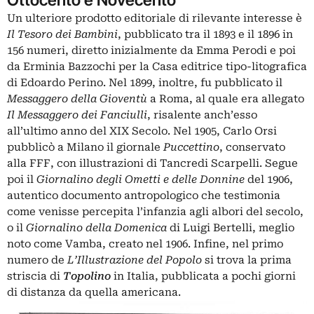
Un ulteriore prodotto editoriale di rilevante interesse è
Il Tesoro dei Bambini
, pubblicato tra il 1893 e il 1896 in
156 numeri, diretto inizialmente da Emma Perodi e poi
da Erminia Bazzochi per la Casa editrice tipo-litografica
di Edoardo Perino. Nel 1899, inoltre, fu pubblicato il
Messaggero della Gioventù
a Roma, al quale era allegato
Il Messaggero dei Fanciulli
, risalente anch’esso
all’ultimo anno del XIX Secolo. Nel 1905, Carlo Orsi
pubblicò a Milano il giornale
Puccettino
, conservato
alla FFF, con illustrazioni di Tancredi Scarpelli. Segue
poi il
Giornalino degli Ometti e delle Donnine
del 1906,
autentico documento antropologico che testimonia
come venisse percepita l’infanzia agli albori del secolo,
o il
Giornalino della Domenica
di Luigi Bertelli, meglio
noto come Vamba, creato nel 1906. Infine, nel primo
numero de
L’Illustrazione del Popolo
si trova la prima
striscia di
Topolino
in Italia, pubblicata a pochi giorni
di distanza da quella americana.