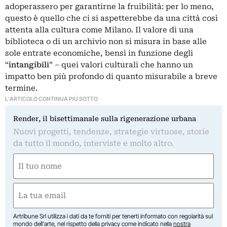
adoperassero per garantirne la fruibilità: per lo meno,
questo è quello che ci si aspetterebbe da una città così
attenta alla cultura come Milano. Il valore di una
biblioteca o di un archivio non si misura in base alle
sole entrate economiche, bensì in funzione degli
“
intangibili
” – quei valori culturali che hanno un
impatto ben più profondo di quanto misurabile a breve
termine.
L'ARTICOLO CONTINUA PIÙ SOTTO
Render, il bisettimanale sulla rigenerazione urbana
Nuovi progetti, tendenze, strategie virtuose, storie
da tutto il mondo, interviste e molto altro.
Nome
(Required)
First
Email
(Required)
Artribune Srl utilizza i dati da te forniti per tenerti informato con regolarità sul
mondo dell'arte, nel rispetto della privacy come indicato nella
nostra