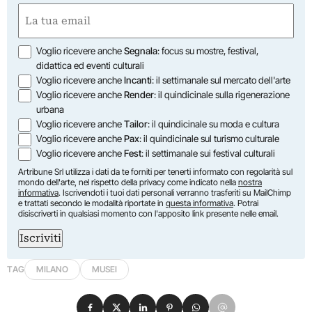
First
Email
(Required)
Opzioni
Voglio ricevere anche
Segnala
: focus su mostre, festival,
didattica ed eventi culturali
Voglio ricevere anche
Incanti
: il settimanale sul mercato dell'arte
Voglio ricevere anche
Render
: il quindicinale sulla rigenerazione
urbana
Voglio ricevere anche
Tailor
: il quindicinale su moda e cultura
Voglio ricevere anche
Pax
: il quindicinale sul turismo culturale
Voglio ricevere anche
Fest
: il settimanale sui festival culturali
Artribune Srl utilizza i dati da te forniti per tenerti informato con regolarità sul
mondo dell'arte, nel rispetto della privacy come indicato nella
nostra
informativa
. Iscrivendoti i tuoi dati personali verranno trasferiti su MailChimp
e trattati secondo le modalità riportate in
questa informativa
. Potrai
disiscriverti in qualsiasi momento con l'apposito link presente nelle email.
Iscriviti
TAG
MILANO
MUSEI
Condividi su Facebook
Condividi su X
Condividi su LinkedIn
Condividi su Pinterest
Condividi su WhatsApp
Condividi su Email