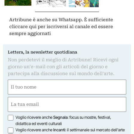
Artribune è anche su Whatsapp. È sufficiente
cliccare qui
per iscriversi al canale ed essere
sempre aggiornati
Lettera, la newsletter quotidiana
Non perdetevi il meglio di Artribune! Ricevi ogni
giorno un'e-mail con gli articoli del giorno e
partecipa alla discussione sul mondo dell'arte.
Nome
(Required)
First
Email
(Required)
Opzioni
Voglio ricevere anche
Segnala
: focus su mostre, festival,
didattica ed eventi culturali
Voglio ricevere anche
Incanti
: il settimanale sul mercato dell'arte