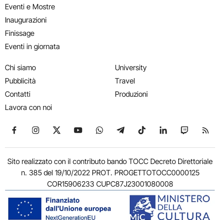
Eventi e Mostre
Inaugurazioni
Finissage
Eventi in giornata
Chi siamo
University
Pubblicità
Travel
Contatti
Produzioni
Lavora con noi
Seguici su Facebook
Seguici su Instagram
Seguici su X
Seguici su YouTube
Seguici su WhatsApp
Seguici su Telegram
Seguici su TikTok
Seguici su Link
Seguici su
Segui
Sito realizzato con il contributo bando TOCC Decreto Direttoriale
n. 385 del 19/10/2022 PROT. PROGETTOTOCC0000125
COR15906233 CUPC87J23001080008