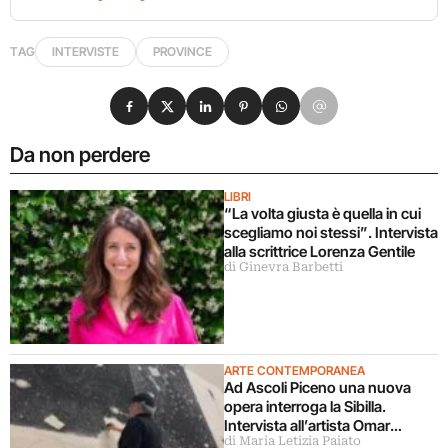
TAG
INTERVISTE
PROVINCE
Condividi su Facebook
Condividi su X
Condividi su LinkedIn
Condividi su Pinterest
Condividi su WhatsApp
Condividi su Email
Da non perdere
LIBRI
“La volta giusta è quella in cui
scegliamo noi stessi”. Intervista
alla scrittrice Lorenza Gentile
di Ginevra Barbetti
ARTE CONTEMPORANEA
Ad Ascoli Piceno una nuova
opera interroga la Sibilla.
Intervista all’artista Omar
di Maria Letizia Paiato
Galliani