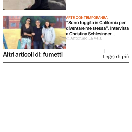
ARTE CONTEMPORANEA
“Sono fuggita in California per
diventare me stessa”. Intervista
a Christina Schlesinger
di Antonino La Vela
delle Guerrilla Girls
Altri articoli di: fumetti
Leggi di più