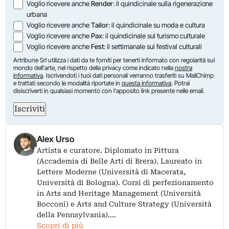
Voglio ricevere anche
Render
: il quindicinale sulla rigenerazione
urbana
Voglio ricevere anche
Tailor
: il quindicinale su moda e cultura
Voglio ricevere anche
Pax
: il quindicinale sul turismo culturale
Voglio ricevere anche
Fest
: il settimanale sui festival culturali
Artribune Srl utilizza i dati da te forniti per tenerti informato con regolarità sul
mondo dell'arte, nel rispetto della privacy come indicato nella
nostra
informativa
. Iscrivendoti i tuoi dati personali verranno trasferiti su MailChimp
e trattati secondo le modalità riportate in
questa informativa
. Potrai
disiscriverti in qualsiasi momento con l'apposito link presente nelle email.
Iscriviti
Alex Urso
Artista e curatore. Diplomato in Pittura
(Accademia di Belle Arti di Brera). Laureato in
Lettere Moderne (Università di Macerata,
Università di Bologna). Corsi di perfezionamento
in Arts and Heritage Management (Università
Bocconi) e Arts and Culture Strategy (Università
della Pennsylvania).…
Scopri di più