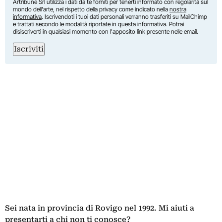
Artribune Srl utilizza i dati da te forniti per tenerti informato con regolarità sul
mondo dell'arte, nel rispetto della privacy come indicato nella
nostra
informativa
. Iscrivendoti i tuoi dati personali verranno trasferiti su MailChimp
e trattati secondo le modalità riportate in
questa informativa
. Potrai
disiscriverti in qualsiasi momento con l'apposito link presente nelle email.
Iscriviti
Sei nata in provincia di Rovigo nel 1992. Mi aiuti a
presentarti a chi non ti conosce?