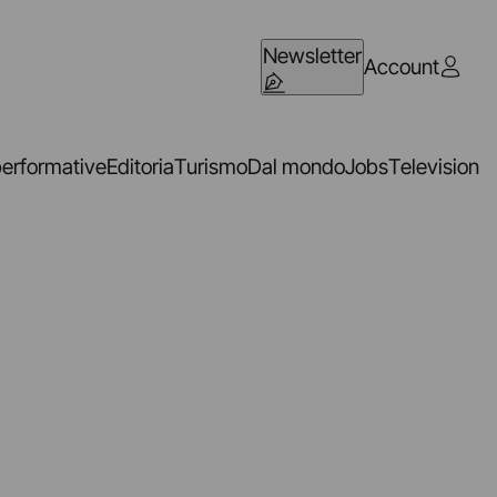
Newsletter
Account
performative
Editoria
Turismo
Dal mondo
Jobs
Television