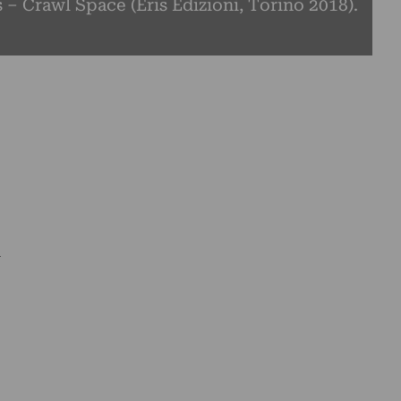
 – Crawl Space (Eris Edizioni, Torino 2018).
i