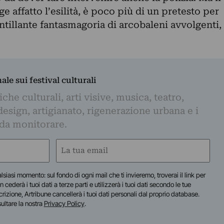
ge affatto l’esilità, è poco più di un pretesto per
cintillante fantasmagoria di arcobaleni avvolgenti,
nale sui festival culturali
iche culturali, arti visive, musica, teatro,
design, artigianato, rigenerazione urbana e i
 da monitorare.
Email
(Obbligatorio)
lsiasi momento: sul fondo di ogni mail che ti invieremo, troverai il link per
n cederà i tuoi dati a terze parti e utilizzerà i tuoi dati secondo le tue
scrizione, Artribune cancellerà i tuoi dati personali dal proprio database.
sultare la nostra
Privacy Policy
.