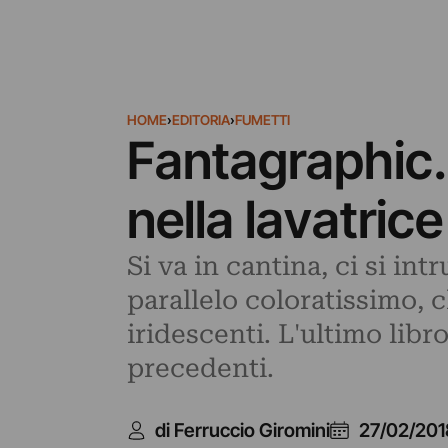
HOME
›
EDITORIA
›
FUMETTI
Fantagraphic. 
nella lavatrice
Si va in cantina, ci si int
parallelo coloratissimo, 
iridescenti. L'ultimo libr
precedenti.
di Ferruccio Giromini
27/02/201