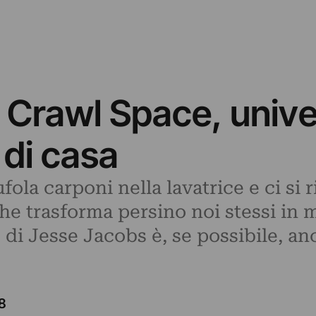
Crawl Space, univers
 di casa
rufola carponi nella lavatrice e ci s
che trasforma persino noi stessi in 
o di Jesse Jacobs è, se possibile, an
8