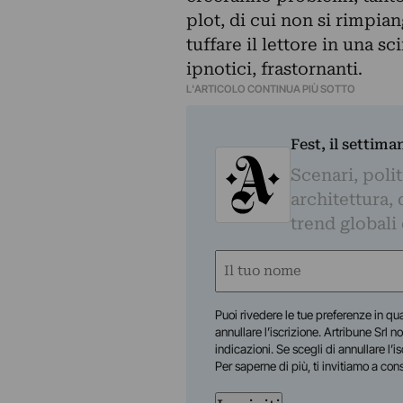
plot, di cui non si rimpian
tuffare il lettore in una s
ipnotici, frastornanti.
L'ARTICOLO CONTINUA PIÙ SOTTO
Fest, il settima
Scenari, polit
architettura, 
trend globali
Nome
(Obbligatorio)
Nome
Puoi rivedere le tue preferenze in qua
annullare l’iscrizione. Artribune Srl no
indicazioni. Se scegli di annullare l’i
Per saperne di più, ti invitiamo a con