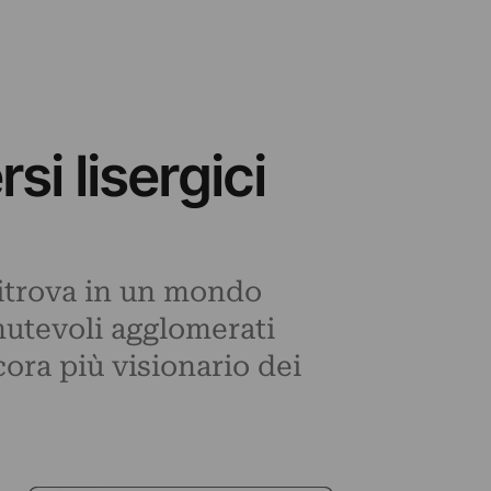
i lisergici
i ritrova in un mondo
mutevoli agglomerati
cora più visionario dei