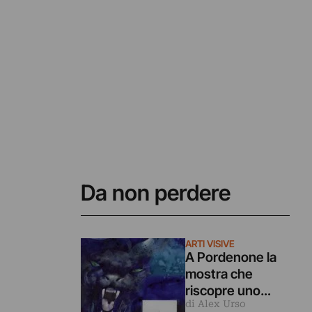
Da non perdere
ARTI VISIVE
A Pordenone la
mostra che
riscopre uno
di Alex Urso
degli autori del