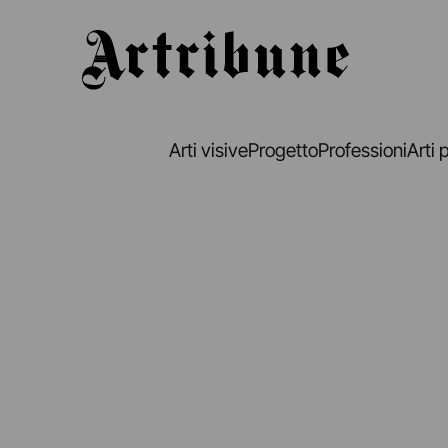
Artribune
Arti visive
Progetto
Professioni
Arti 