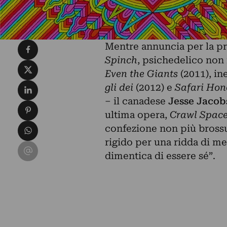
Condividi su Facebook
Mentre annuncia per la pr
Spinch
, psichedelico non
Condividi su X
Even the Giants
(2011), ine
Condividi su LinkedIn
gli dei
(2012) e
Safari Ho
– il canadese
Jesse Jacob
Condividi su Pinterest
ultima opera,
Crawl Spac
Condividi su WhatsApp
confezione non più brossu
rigido per una ridda di me
Condividi su Email
dimentica di essere sé”.