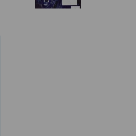
fumetto più
rivoluzionari
d’Italia