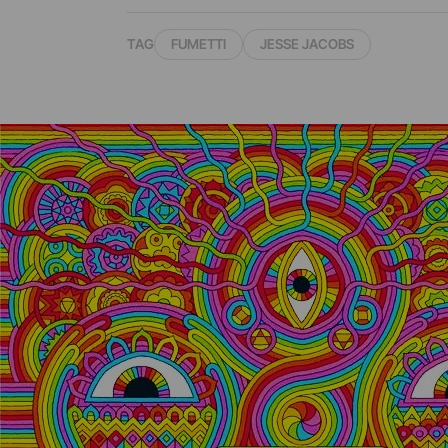
TAG
FUMETTI
JESSE JACOBS