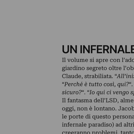
UN INFERNAL
Il volume si apre con l’a
giardino segreto oltre l’o
Claude, strabiliata. “
All’in
“
Perché è tutto così, qui?
“.
sicuro?
“. “
Io qui ci vengo 
Il fantasma dell’LSD, al
oggi, non è lontano. Jaco
le porte di questo persona
infernale paradiso) ad alt
creeranno problemi, tanto 