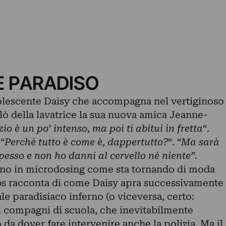
E PARADISO
dolescente Daisy che accompagna nel vertiginoso
blò della lavatrice la sua nuova amica Jeanne-
izio è un po’ intenso, ma poi ti abitui in fretta
“.
 “
Perché tutto è come è, dappertutto?
“. “
Ma sarà
spesso e non ho danni al cervello né niente”
.
meno in microdosing come sta tornando di moda
bs racconta di come Daisy apra successivamente
le paradisiaco inferno (o viceversa, certo:
ri compagni di scuola, che inevitabilmente
da dover fare intervenire anche la polizia. Ma il