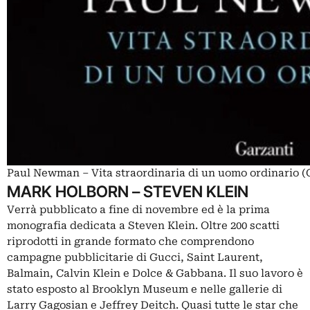
Paul Newman ‒ Vita straordinaria di un uomo ordinario (G
MARK HOLBORN – STEVEN KLEIN
Verrà pubblicato a fine di novembre ed è la prima
monografia dedicata a Steven Klein. Oltre 200 scatti
riprodotti in grande formato che comprendono
campagne pubblicitarie di Gucci, Saint Laurent,
Balmain, Calvin Klein e Dolce & Gabbana. Il suo lavoro è
stato esposto al Brooklyn Museum e nelle gallerie di
Larry Gagosian e Jeffrey Deitch. Quasi tutte le star che