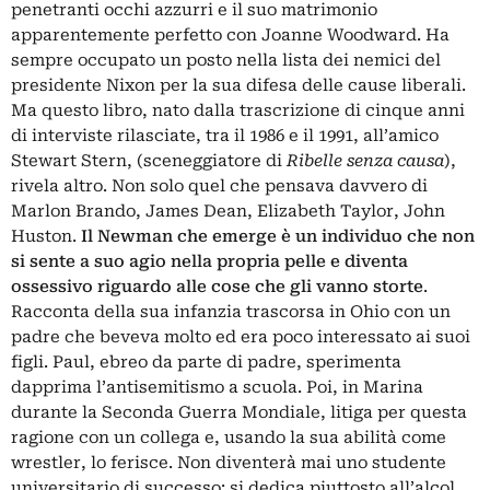
penetranti occhi azzurri e il suo matrimonio
apparentemente perfetto con Joanne Woodward. Ha
sempre occupato un posto nella lista dei nemici del
presidente Nixon per la sua difesa delle cause liberali.
Ma questo libro, nato dalla trascrizione di cinque anni
di interviste rilasciate, tra il 1986 e il 1991, all’amico
Stewart Stern, (sceneggiatore di
Ribelle senza causa
),
rivela altro. Non solo quel che pensava davvero di
Marlon Brando, James Dean, Elizabeth Taylor, John
Huston.
Il Newman che emerge è un individuo che non
si sente a suo agio nella propria pelle e diventa
ossessivo riguardo alle cose che gli vanno storte
.
Racconta della sua infanzia trascorsa in Ohio con un
padre che beveva molto ed era poco interessato ai suoi
figli. Paul, ebreo da parte di padre, sperimenta
dapprima l’antisemitismo a scuola. Poi, in Marina
durante la Seconda Guerra Mondiale, litiga per questa
ragione con un collega e, usando la sua abilità come
wrestler, lo ferisce. Non diventerà mai uno studente
universitario di successo: si dedica piuttosto all’alcol,