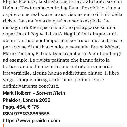
Phyllis Posnick, la stilista che ha lavorato tanto sia con
Helmut Newton sia con Irving Penn. Posnick lo aiuta a
capire come realizzare la sua visione entro i limiti della
rivista. La sua fama da quel momento esplode. Le
immagini di Klein però non sono più apparse su una
copertina di
Vogue
dal 2018. Negli ultimi cinque anni,
alcuni dei suoi contemporanei sono stati messi da parte
per accuse di cattiva condotta sessuale: Bruce Weber,
Mario Testino, Patrick Demarchelier e Peter Lindbergh
ad esempio. Le riviste patinate che hanno fatto la
fortuna anche finanziaria sono entrate in una crisi
irreversibile, alcune hanno addirittura chiuso. Il libro
volge dunque uno sguardo su un periodo che è
definitivamente concluso.
Mark Holborn –
Steven Klein
Phaidon, Londra 2022
Pagg. 464, € 175
ISBN 9781838665555
https://www.phaidon.com