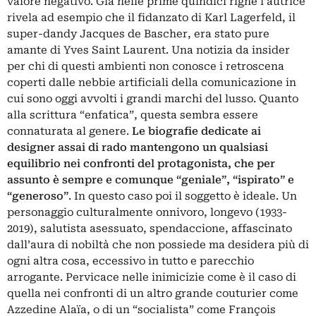
valore negativo. Già nelle prime quindici righe l’autrice
rivela ad esempio che il fidanzato di Karl Lagerfeld, il
super-dandy Jacques de Bascher, era stato pure
amante di Yves Saint Laurent. Una notizia da insider
per chi di questi ambienti non conosce i retroscena
coperti dalle nebbie artificiali della comunicazione in
cui sono oggi avvolti i grandi marchi del lusso. Quanto
alla scrittura “enfatica”, questa sembra essere
connaturata al genere.
Le biografie dedicate ai
designer assai di rado mantengono un qualsiasi
equilibrio nei confronti del protagonista, che per
assunto è sempre e comunque “geniale”, “ispirato” e
“generoso”
. In questo caso poi il soggetto è ideale. Un
personaggio culturalmente onnivoro, longevo (1933-
2019), salutista asessuato, spendaccione, affascinato
dall’aura di nobiltà che non possiede ma desidera più di
ogni altra cosa, eccessivo in tutto e parecchio
arrogante. Pervicace nelle inimicizie come è il caso di
quella nei confronti di un altro grande couturier come
Azzedine Alaïa, o di un “socialista” come François