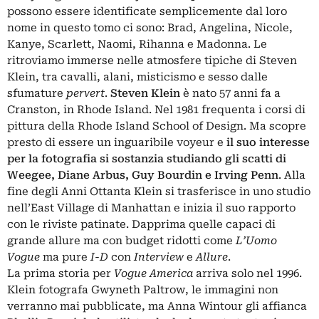
possono essere identificate semplicemente dal loro
nome in questo tomo ci sono: Brad, Angelina, Nicole,
Kanye, Scarlett, Naomi, Rihanna e Madonna. Le
ritroviamo immerse nelle atmosfere tipiche di Steven
Klein, tra cavalli, alani, misticismo e sesso dalle
sfumature
pervert
.
Steven Klein
è nato 57 anni fa a
Cranston, in Rhode Island. Nel 1981 frequenta i corsi di
pittura della Rhode Island School of Design. Ma scopre
presto di essere un inguaribile voyeur e
il suo interesse
per la fotografia si sostanzia studiando gli scatti di
Weegee, Diane Arbus, Guy Bourdin e Irving Penn
. Alla
fine degli Anni Ottanta Klein si trasferisce in uno studio
nell’East Village di Manhattan e inizia il suo rapporto
con le riviste patinate. Dapprima quelle capaci di
grande allure ma con budget ridotti come
L’Uomo
Vogue
ma pure
I-D
con
Interview
e
Allure
.
La prima storia per
Vogue America
arriva solo nel 1996.
Klein fotografa Gwyneth Paltrow, le immagini non
verranno mai pubblicate, ma Anna Wintour gli affianca