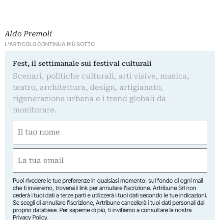
Aldo Premoli
L'ARTICOLO CONTINUA PIÙ SOTTO
Fest, il settimanale sui festival culturali
Scenari, politiche culturali, arti visive, musica,
teatro, architettura, design, artigianato,
rigenerazione urbana e i trend globali da
monitorare.
Nome
(Required)
First
Email
(Required)
Puoi rivedere le tue preferenze in qualsiasi momento: sul fondo di ogni mail
che ti invieremo, troverai il link per annullare l’iscrizione. Artribune Srl non
cederà i tuoi dati a terze parti e utilizzerà i tuoi dati secondo le tue indicazioni.
Se scegli di annullare l’iscrizione, Artribune cancellerà i tuoi dati personali dal
proprio database. Per saperne di più, ti invitiamo a consultare la nostra
Privacy Policy
.