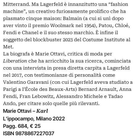
Mitterrand. Ma Lagerfeld è innanzitutto una “fashion
machine”, un creativo furiosamente prolifico che ha
plasmato cinque maison: Balmain (a cui si unì dopo
aver vinto il premio Woolmark nel 1954), Patou, Chloé,
Fendi e Chanel e il suo stesso marchio. È infine il
soggetto del blockbuster 2023 del Costume Institute al
Met.
La biografa è Marie Ottavi, critica di moda per
Liberation
che ha arricchito la sua ricerca, cominciata
con una intervista in presa diretta carpita a Lagerfeld
nel 2017, con testimonianze di personalità come
Valentino Garavani (con cui Lagerfeld aveva studiato a
Parigi a l’École des Beaux-Arts) Bernard Arnault, Anna
Fendi, Fran Lebowitz, Alessandro Michele e Tadao
Ando, per citare solo quelle più rilevanti.
Marie Ottavi –
Karl
L’ippocampo, Milano 2022
Pagg. 684, € 25
ISBN 9878867227037