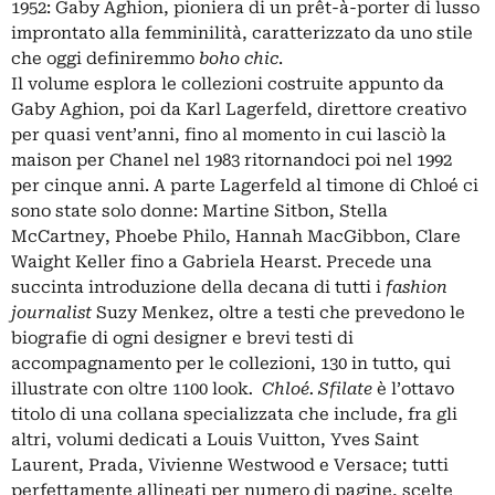
1952: Gaby Aghion, pioniera di un prêt-à-porter di lusso
improntato alla femminilità, caratterizzato da uno stile
che oggi definiremmo
boho
chic
.
Il volume esplora le collezioni costruite appunto da
Gaby Aghion, poi da Karl Lagerfeld, direttore creativo
per quasi vent’anni, fino al momento in cui lasciò la
maison per Chanel nel 1983 ritornandoci poi nel 1992
per cinque anni. A parte Lagerfeld al timone di Chloé ci
sono state solo donne: Martine Sitbon, Stella
McCartney, Phoebe Philo, Hannah MacGibbon, Clare
Waight Keller fino a Gabriela Hearst. Precede una
succinta introduzione della decana di tutti i
fashion
journalist
Suzy Menkez, oltre a testi che prevedono le
biografie di ogni designer e brevi testi di
accompagnamento per le collezioni, 130 in tutto, qui
illustrate con oltre 1100 look
. Chloé. Sfilate
è l’ottavo
titolo di una collana specializzata che include, fra gli
altri, volumi dedicati a Louis Vuitton, Yves Saint
Laurent, Prada, Vivienne Westwood e Versace; tutti
perfettamente allineati per numero di pagine, scelte