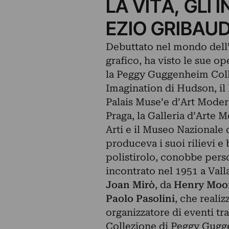
LA VITA, GLI 
EZIO GRIBAU
Debuttato nel mondo dell’
grafico, ha visto le sue 
la Peggy Guggenheim Colle
Imagination di Hudson, il M
Palais Muse’e d’Art Modern
Praga, la Galleria d’Arte 
Arti e il Museo Nazionale 
produceva i suoi rilievi e b
polistirolo, conobbe perso
incontrato nel 1951 a Vall
Joan Mirò
, da
Henry Moo
Paolo Pasolini
, che reali
organizzatore di eventi tra
Collezione di Peggy Gugge