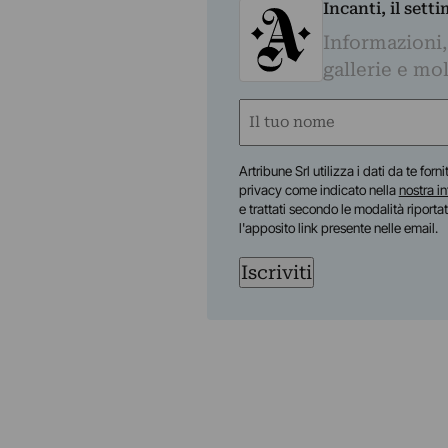
Incanti, il sett
Informazioni,
gallerie e mol
Nome
(Required)
First
Artribune Srl utilizza i dati da te forn
privacy come indicato nella
nostra i
e trattati secondo le modalità riporta
l'apposito link presente nelle email.
Iscriviti