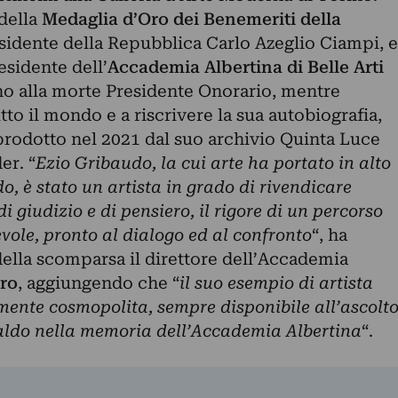
 della
Medaglia d’Oro dei Benemeriti della
sidente della Repubblica Carlo Azeglio Ciampi, e
esidente dell’
Accademia Albertina di Belle Arti
fino alla morte Presidente Onorario, mentre
tto il mondo e a riscrivere la sua autobiografia,
 prodotto nel 2021 dal suo archivio Quinta Luce
er. “
Ezio Gribaudo, la cui arte ha portato in alto
o, è stato un artista in grado di rivendicare
 giudizio e di pensiero, il
rigore di un percorso
evole, pronto al dialogo ed al
confronto
“, ha
lla scomparsa il direttore dell’Accademia
ro
, aggiungendo che “
il suo esempio di artista
mente cosmopolita, sempre disponibile all’ascolt
saldo nella memoria dell’Accademia Albertina
“.