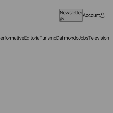
Newsletter
Account
performative
Editoria
Turismo
Dal mondo
Jobs
Television