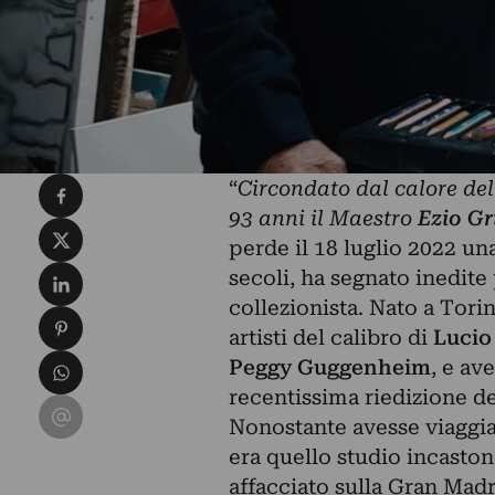
Condividi su Facebook
“
Circondato dal calore del
93 anni il Maestro
Ezio Gr
Condividi su X
perde il 18 luglio 2022 una
Condividi su LinkedIn
secoli, ha segnato inedite 
collezionista. Nato a Tor
Condividi su Pinterest
artisti del calibro di
Lucio
Condividi su WhatsApp
Peggy Guggenheim
, e av
recentissima riedizione de
Condividi su Email
Nonostante avesse viaggiat
era quello studio incaston
affacciato sulla Gran Madr