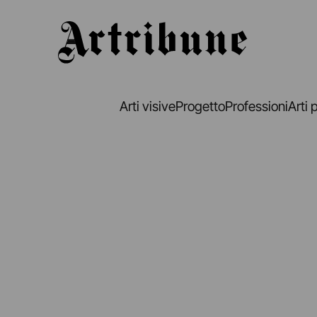
Artribune
Arti visive
Progetto
Professioni
Arti 