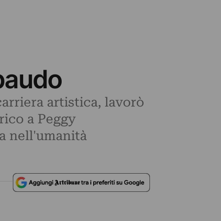
ibaudo
rriera artistica, lavorò
irico a Peggy
a nell'umanità