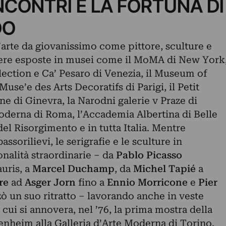
INCONTRI E LA FORTUNA DI
DO
arte da giovanissimo come pittore, sculture e
opere esposte in musei come il MoMA di New York
ction e Ca’ Pesaro di Venezia, il Museum of
use’e des Arts Decoratifs di Parigi, il Petit
e di Ginevra, la Narodni galerie v Praze di
Moderna di Roma, l’Accademia Albertina di Belle
del Risorgimento e in tutta Italia. Mentre
assorilievi, le serigrafie e le sculture in
nalità straordinarie – da
Pablo Picasso
auris, a
Marcel Duchamp
, da
Michel Tapié
a
re
ad
Asger Jorn
fino a
Ennio Morricone
e
Pier
zzò un suo ritratto – lavorando anche in veste
 cui si annovera, nel ’76, la prima mostra della
nheim alla Galleria d’Arte Moderna di Torino.