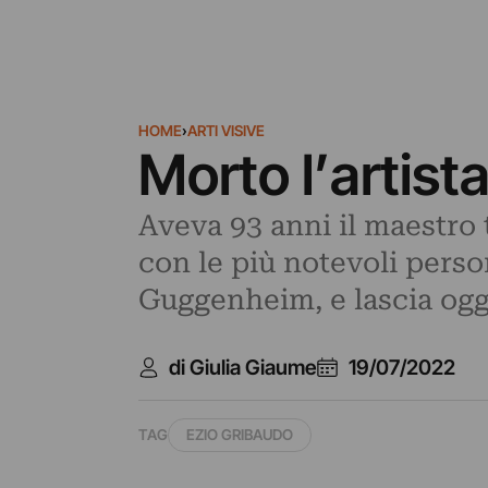
HOME
›
ARTI VISIVE
Morto l’artist
Aveva 93 anni il maestro t
con le più notevoli perso
Guggenheim, e lascia ogg
di Giulia Giaume
19/07/2022
TAG
EZIO GRIBAUDO