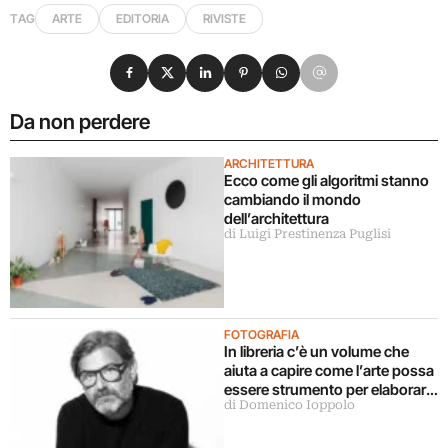
TAG
ARTE
EDITORIA
RIVISTE
Condividi su Facebook
Condividi su X
Condividi su LinkedIn
Condividi su Pinterest
Condividi su WhatsApp
Condividi su Email
Da non perdere
ARCHITETTURA
Ecco come gli algoritmi stanno
cambiando il mondo
dell’architettura
di Luigi Prestinenza Puglisi
FOTOGRAFIA
In libreria c’è un volume che
aiuta a capire come l’arte possa
essere strumento per elaborare
di Domenico Ioppolo
il dolore