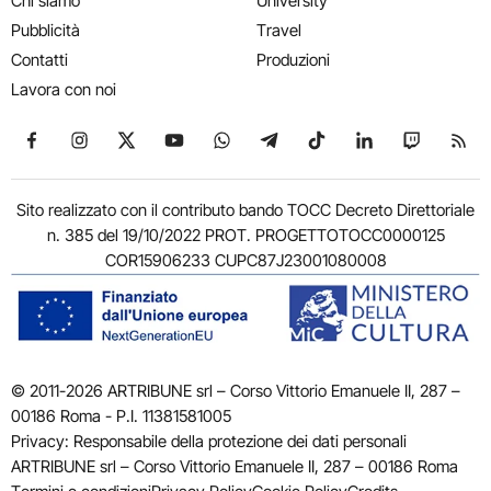
Chi siamo
University
Pubblicità
Travel
Contatti
Produzioni
Lavora con noi
Seguici su Facebook
Seguici su Instagram
Seguici su X
Seguici su YouTube
Seguici su WhatsApp
Seguici su Telegram
Seguici su TikTok
Seguici su Link
Seguici su
Segui
Sito realizzato con il contributo bando TOCC Decreto Direttoriale
n. 385 del 19/10/2022 PROT. PROGETTOTOCC0000125
COR15906233 CUPC87J23001080008
© 2011-2026 ARTRIBUNE srl – Corso Vittorio Emanuele II, 287 –
00186 Roma - P.I. 11381581005
Privacy: Responsabile della protezione dei dati personali
ARTRIBUNE srl – Corso Vittorio Emanuele II, 287 – 00186 Roma