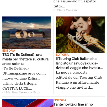
che assumono un aspetto
tutto…
di Elena Canesso
EDITORIA
TBD (To Be Defined): una
EDITORIA
Il Touring Club Italiano ha
rivista per riflettere su cultura,
lanciato una nuova guida-
arte e scienza
rivista di viaggio che invita a
(To Be Defined)
perdersi
La nuova proposta
Ultramagazine esce con il
editoriale del Touring Club
nuovo volume Eclissi,
Italiano è un affascinante
ultimo della trilogia
viaggio che invita il…
CATTIVA LUCE,…
di Martina Eleonora Natoli
EDITORIA
Tante novità di fine anno