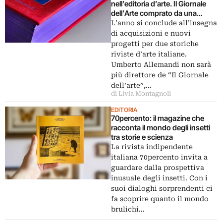
nell’editoria d’arte. Il Giornale
dell’Arte comprato da una
banca, la rivista Segno va in
L’anno si conclude all’insegna
Spagna
di acquisizioni e nuovi
progetti per due storiche
riviste d’arte italiane.
Umberto Allemandi non sarà
più direttore de “Il Giornale
dell’arte”,…
di Livia Montagnoli
EDITORIA
70percento: il magazine che
racconta il mondo degli insetti
tra storie e scienza
La rivista indipendente
italiana 70percento invita a
guardare dalla prospettiva
inusuale degli insetti. Con i
suoi dialoghi sorprendenti ci
fa scoprire quanto il mondo
brulichi…