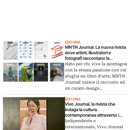
EDITORIA
MNTN Journal. La nuova rivista
dove artisti, illustratori e
fotografi raccontano la
montagna
Nato per chi vive la montagna
con la stessa passione con cui
sfoglia un libro d’arte, MNTN
Journal unisce il racconto ad
un curato design…
EDITORIA
Vivo Journal, la rivista che
indaga la cultura
contemporanea attraverso i
libri
Indipendente e
internazionale, Vivo Journal