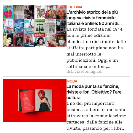
EDITORIA
L’archivio storico della più
longeva rivista femminile
italiana è online: 80 anni di
NoiDonne
La rivista fondata nel 1944
con le prime edizioni
clandestine distribuite dalle
staffette partigiane non ha
mai interrotto le
pubblicazioni. Oggi è un
settimanale online,…
di Livia Montagnoli
MODA
La moda punta su fanzine,
riviste e libri. Obiettivo? Fare
cultura
Uno dei più importanti
business odierni si racconta
attraverso la comunicazione
cartacea: dalle fanzine alle
riviste, passando per i libri,