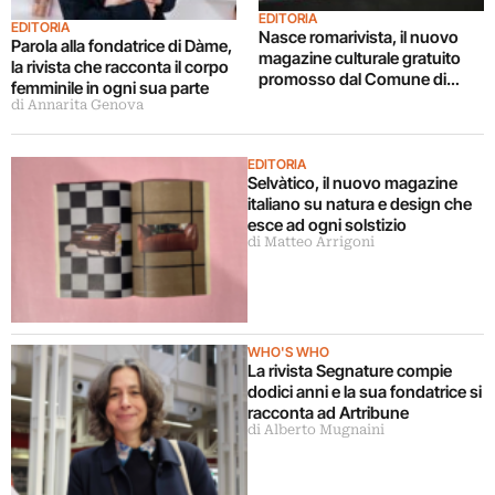
EDITORIA
EDITORIA
Nasce romarivista, il nuovo
Parola alla fondatrice di Dàme,
magazine culturale gratuito
la rivista che racconta il corpo
promosso dal Comune di
femminile in ogni sua parte
Roma
di Annarita Genova
EDITORIA
Selvàtico, il nuovo magazine
italiano su natura e design che
esce ad ogni solstizio
di Matteo Arrigoni
WHO'S WHO
La rivista Segnature compie
dodici anni e la sua fondatrice si
racconta ad Artribune
di Alberto Mugnaini