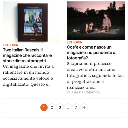
EDITORIA
EDITORIA
Cos’è e come nasce un
Two Italian Rascals: il
magazine indipendente di
magazine che racconta le
fotografia?
storie dietro ai progetti
Scopriamo il processo
fotografici
Un magazine che invita a
creativo dietro una zine
rallentare in un mondo
fotografica, seguendo le fasi
eccessivamente veloce e
di progettazione e
digitalizzato. Questo è…
realizzazione…
di Alessia Caliendo
Paginazione degli articoli
1
2
3
…
7
Pagina successiva