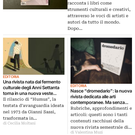
racconta i libri come
strumenti culturali e creativi,
attraverso le voci di artisti e
autori da tutto il mondo.
Dopo…
EDITORIA
Una rivista nata dal fermento
EDITORIA
culturale degli Anni Settanta
Nasce “dromedario”: la nuova
torna in una nuova veste
rivista dedicata alle arti
digitale
Il rilancio di “Humus”, la
contemporanee. Ma senza
testata d’avanguardia ideata
immagini
Rubriche, approfondimenti e
nel 1973 da Gianni Sassi,
articoli: questi sono i tanti
trasformata in…
contenuti racchiusi della
di Cecilia Moltani
nuova rivista semestrale di…
di Valentina Muzi